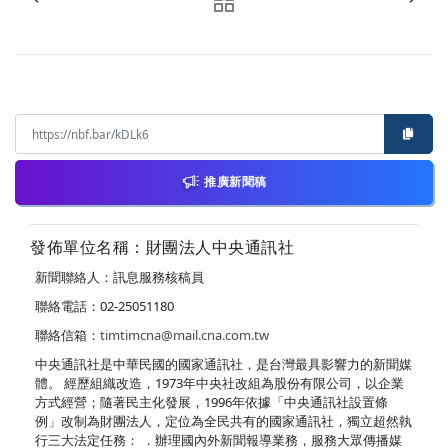
推廣新聞稿
發佈單位名稱：財團法人中央通訊社
新聞聯絡人：訊息服務核稿員
聯絡電話：02-25051180
聯絡信箱：
timtimcna@mail.cna.com.tw
中央通訊社是中華民國的國家通訊社，是台灣最具影響力的新聞媒
體。 經歷組織改造，1973年中央社改組為股份有限公司，以企業
方式經營；隨著民主化發展，1996年依據「中央通訊社設置條
例」改制為財團法人，定位為全民共有的國家通訊社，獨立超然執
行三大法定任務： ．辦理國內外新聞報導業務，服務大眾傳播媒