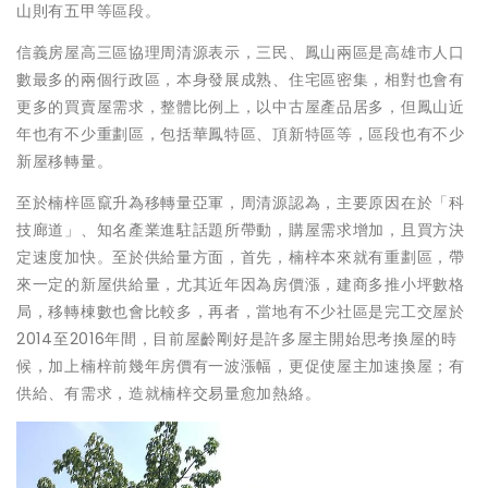
山則有五甲等區段。
信義房屋高三區協理周清源表示，三民、鳳山兩區是高雄市人口
數最多的兩個行政區，本身發展成熟、住宅區密集，相對也會有
更多的買賣屋需求，整體比例上，以中古屋產品居多，但鳳山近
年也有不少重劃區，包括華鳳特區、頂新特區等，區段也有不少
新屋移轉量。
至於楠梓區竄升為移轉量亞軍，周清源認為，主要原因在於「科
技廊道」、知名產業進駐話題所帶動，購屋需求增加，且買方決
定速度加快。至於供給量方面，首先，楠梓本來就有重劃區，帶
來一定的新屋供給量，尤其近年因為房價漲，建商多推小坪數格
局，移轉棟數也會比較多，再者，當地有不少社區是完工交屋於
2014至2016年間，目前屋齡剛好是許多屋主開始思考換屋的時
候，加上楠梓前幾年房價有一波漲幅，更促使屋主加速換屋；有
供給、有需求，造就楠梓交易量愈加熱絡。