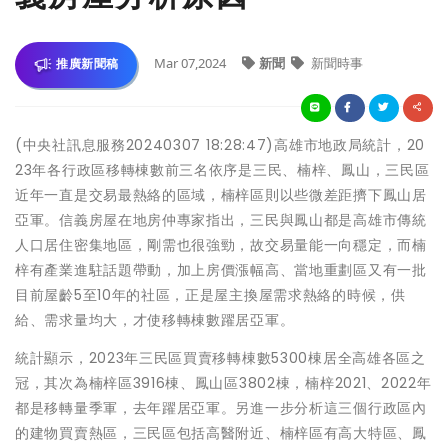
Mar 07,2024
新聞
新聞時事
推廣新聞稿
(中央社訊息服務20240307 18:28:47)高雄市地政局統計，20
23年各行政區移轉棟數前三名依序是三民、楠梓、鳳山，三民區
近年一直是交易最熱絡的區域，楠梓區則以些微差距擠下鳳山居
亞軍。信義房屋在地房仲專家指出，三民與鳳山都是高雄市傳統
人口居住密集地區，剛需也很強勁，故交易量能一向穩定，而楠
梓有產業進駐話題帶動，加上房價漲幅高、當地重劃區又有一批
目前屋齡5至10年的社區，正是屋主換屋需求熱絡的時候，供
給、需求量均大，才使移轉棟數躍居亞軍。
統計顯示，2023年三民區買賣移轉棟數5300棟居全高雄各區之
冠，其次為楠梓區3916棟、鳳山區3802棟，楠梓2021、2022年
都是移轉量季軍，去年躍居亞軍。另進一步分析這三個行政區內
的建物買賣熱區，三民區包括高醫附近、楠梓區有高大特區、鳳