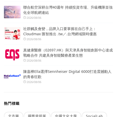
聯合航空深耕台灣40週年 持續投資市場、升級機隊並強
化全球航網連結
2026/08/06
社群觸及會變，品牌入口要掌握在自己手上：
Cloudmax 匯智推出 .tw／.台灣網域限時優惠
2026/08/06
真健康醫療（02697.HK）與天津具身智能創新中心達成
戰略合作 共建具身智能醫療產業生態
2026/08/06
陳嘉樺Ella選擇Sennheiser Digital 6000打造震撼動人
的青春狂歡
2026/08/06
熱門標籤
北市圖
國際發明展
中國文化大學
SocialLab