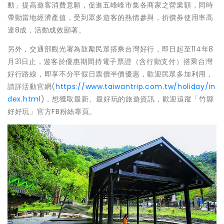
動」提高遊客消費意願，促進五峰峰市集各商家之營業額，同時
帶動當地經濟產值，受到眾多遊客的熱情參與，折價券使用率高
達8成，活動成效顯著。
另外，交通部觀光署為鼓勵民眾搭乘台灣好行，即日起至114年8
月31日止，遊客於優惠期間持電子票證（含行動支付）搭乘台灣
好行路線，即享不分平假日票價半價優惠，歡迎民眾多加利用，
請詳活動官網(
https://www.taiwantrip.com.tw/holiday/in
dex.html
)，想獲取最新、最好玩的旅遊資訊，歡迎追蹤「竹縣
好好玩」官方FB粉絲專頁。