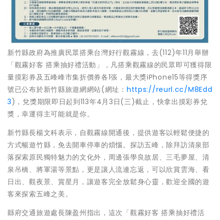
新竹縣政府為推廣民眾搭乘台灣好行觀霧線，去(112)年11月舉辦
「觀霧好客 搭乘抽好禮活動」，凡搭乘觀霧線的民眾即可獲得限
量摸彩券及五峰峰市集折價券各1張，最大獎iPhone15等得獎序
號已公布於新竹縣旅遊網網站(網址：
https://reurl.cc/M8Edd
3
)，兌獎期限即日起到113年4月3日(三)截止，快拿出摸彩券兌
獎，幸運得主可能就是你。
新竹縣長楊文科表示，自觀霧線開通後，提供遊客以輕鬆便捷的
方式暢遊竹縣，免去開車停車的煩惱。探訪五峰，除拜訪清泉部
落探索原民獨特魅力的文化外，周邊張學良故居、三毛夢屋、清
泉吊橋、將軍湯等景點，更是讓人流連忘返，可以欣賞雲海、看
日出、觀夜景、賞星月，讓遊客完全放鬆身心靈，歡迎全國的遊
客來探索五峰之美。
縣府交通旅遊處長陳盈州指出，這次「觀霧好客 搭乘抽好禮活