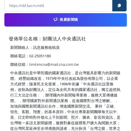
推廣新聞稿
發佈單位名稱：財團法人中央通訊社
新聞聯絡人：訊息服務核稿員
聯絡電話：02-25051180
聯絡信箱：
timtimcna@mail.cna.com.tw
中央通訊社是中華民國的國家通訊社，是台灣最具影響力的新聞媒
體。 經歷組織改造，1973年中央社改組為股份有限公司，以企業
方式經營；隨著民主化發展，1996年依據「中央通訊社設置條
例」改制為財團法人，定位為全民共有的國家通訊社，獨立超然執
行三大法定任務： ．辦理國內外新聞報導業務，服務大眾傳播媒
體。 ．辦理國家對外新聞通訊業務，促進國際對台灣之瞭解。 ．
加強與國際新聞通訊社合作，增進國際新聞交流。 秉持「正確、
領先、客觀、翔實」的基本原則，中央社專業新聞團隊每天以中、
英、日文即時對外發出上千則新聞、照片、圖表、影音與資訊，是
台灣唯一多語文新聞媒體，服務對象從媒體客戶擴大為閱聽大眾；
從台灣民眾延伸至全球僑胞與讀者，充分扮演「台灣之眼，世界之