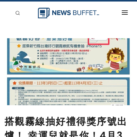
回到首頁
新聞稿分類
登入
刊登
搭觀霧線抽好禮得獎序號出
爐！ 幸運兒就是你！4月3