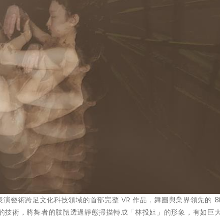
藝術跨足文化科技領域的首部完整 VR 作品，舞團與業界領先的 8
拍攝掃描的技術，將舞者的肢體透過靜態掃描轉成「林投姐」的形象，有如巨