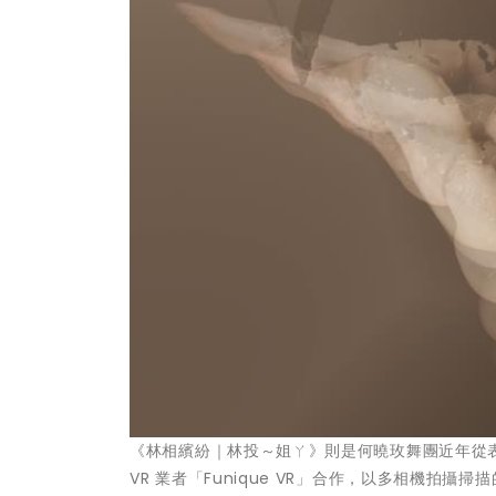
《林相繽紛｜林投～姐ㄚ》則是何曉玫舞團近年從表演
VR 業者「Funique VR」合作，以多相機