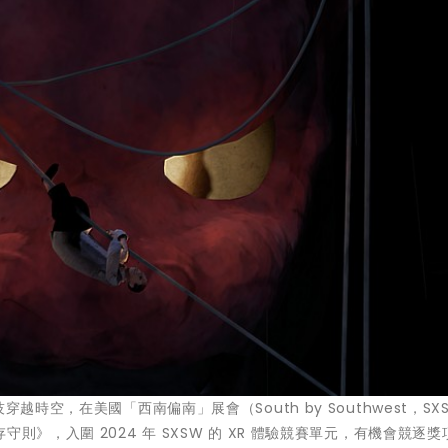
越時空，在美國「西南偏南」展會（South by Southwest，SX
則》，入圍 2024 年 SXSW 的 XR 體驗競賽單元，有機會競逐獎