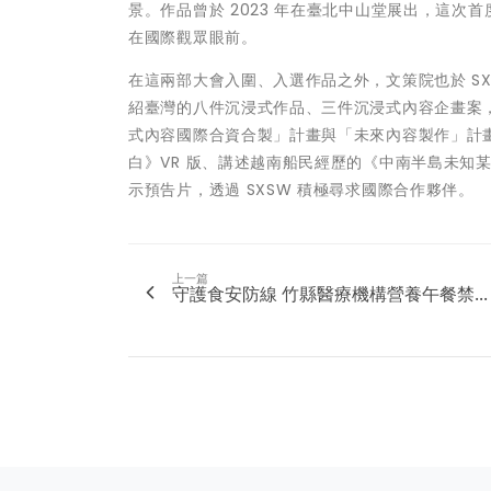
景。作品曾於 2023 年在臺北中山堂展出，這次
在國際觀眾眼前。
在這兩部大會入圍、入選作品之外，文策院也於 SX
紹臺灣的八件沉浸式作品、三件沉浸式內容企畫案，
式內容國際合資合製」計畫與「未來內容製作」計
白》VR 版、講述越南船民經歷的《中南半島未知
示預告片，透過 SXSW 積極尋求國際合作夥伴。
上一篇
守護食安防線 竹縣醫療機構營養午餐禁...