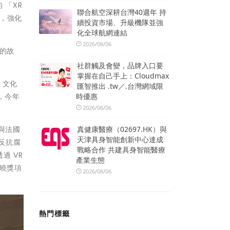
 「XR
聯合航空深耕台灣40週年 持
訊，強化
續投資市場、升級機隊並強
化全球航網連結
2026/08/06
的故
社群觸及會變，品牌入口要
掌握在自己手上：Cloudmax
、文化
匯智推出 .tw／.台灣網域限
時優惠
點，今年
2026/08/06
真健康醫療（02697.HK）與
與法國
天津具身智能創新中心達成
盜反抗腐
戰略合作 共建具身智能醫療
過 VR
產業生態
揭曉獎項
2026/08/06
熱門標籤