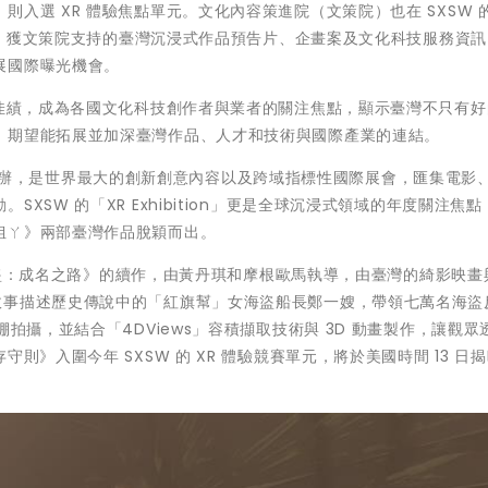
入選 XR 體驗焦點單元。文化內容策進院（文策院）也在 SXSW 的
作品、獲文策院支持的臺灣沉浸式作品預告片、企畫案及文化科技服務資
展國際曝光機會。
獲佳績，成為各國文化科技創作者與業者的關注焦點，顯示臺灣不只有好
，期望能拓展並加深臺灣作品、人才和技術與國際產業的連結。
美國德州舉辦，是世界最大的創新創意內容以及跨域指標性國際展會，匯集電影
XSW 的「XR Exhibition」更是全球沉浸式領域的年度關注焦
姐ㄚ》兩部臺灣作品脫穎而出。
《女海盜：成名之路》的續作，由黃丹琪和摩根歐馬執導，由臺灣的綺影映畫
 全球首映。故事描述歷史傳說中的「紅旗幫」女海盜船長鄭一嫂，帶領七萬名海
拍攝，並結合「4DViews」容積擷取技術與 3D 動畫製作，讓觀眾透
則》入圍今年 SXSW 的 XR 體驗競賽單元，將於美國時間 13 日