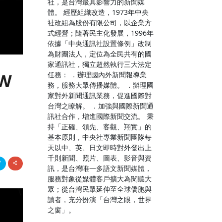
社，是台灣最具影響力的新聞媒
體。 經歷組織改造，1973年中央
社改組為股份有限公司，以企業方
式經營；隨著民主化發展，1996年
依據「中央通訊社設置條例」改制
為財團法人，定位為全民共有的國
家通訊社，獨立超然執行三大法定
任務： ．辦理國內外新聞報導業
W
務，服務大眾傳播媒體。 ．辦理國
家對外新聞通訊業務，促進國際對
台灣之瞭解。 ．加強與國際新聞通
訊社合作，增進國際新聞交流。 秉
持「正確、領先、客觀、翔實」的
基本原則，中央社專業新聞團隊每
天以中、英、日文即時對外發出上
千則新聞、照片、圖表、影音與資
訊，是台灣唯一多語文新聞媒體，
服務對象從媒體客戶擴大為閱聽大
眾；從台灣民眾延伸至全球僑胞與
讀者，充分扮演「台灣之眼，世界
之窗」。