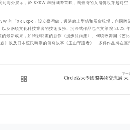
首度到海外展示，於 SXSW 舉辦國際首映，讓臺灣的女鬼傳說穿越時空
SW 的「XR Expo」設立臺灣館，透過線上型錄和展會現場，向國際
以及兩項文化科技業者的技術服務。沉浸式作品包含文策院 2022 
畫的最新成果，如綺影映畫的新作《漫步源雨㵵》、何曉玫舞團《芭
某處》以及日本殖民時期的傳奇故事《玉山守護者》，多件作品將在臺
下一
Circle四大學國際美術交流展 大..