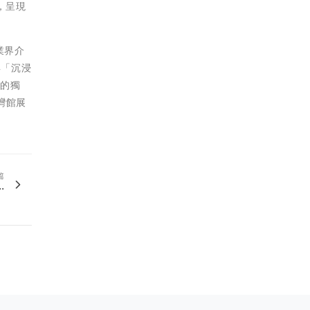
，呈現
業界介
年「沉浸
比的獨
灣館展
篇
.