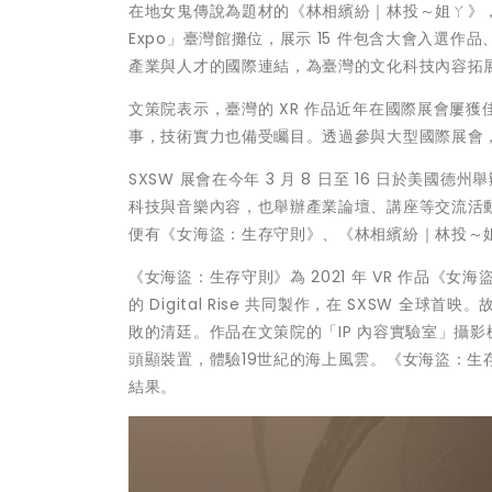
在地女鬼傳說為題材的《林相繽紛｜林投～姐ㄚ》，則
Expo」臺灣館攤位，展示 15 件包含大會入選
產業與人才的國際連結，為臺灣的文化科技內容拓
文策院表示，臺灣的 XR 作品近年在國際展會屢
事，技術實力也備受矚目。透過參與大型國際展會
SXSW 展會在今年 3 月 8 日至 16 日於
科技與音樂內容，也舉辦產業論壇、講座等交流活動。S
便有《女海盜：生存守則》、《林相繽紛｜林投～
《女海盜：生存守則》為 2021 年 VR 作品
的 Digital Rise 共同製作，在 SXSW
敗的清廷。作品在文策院的「IP 內容實驗室」攝影棚
頭顯裝置，體驗19世紀的海上風雲。《女海盜：生存守
結果。