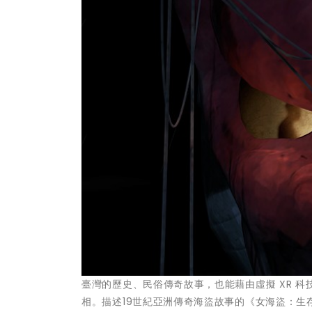
臺灣的歷史、民俗傳奇故事，也能藉由虛擬 XR 科技穿
相。描述19世紀亞洲傳奇海盜故事的《女海盜：生存守