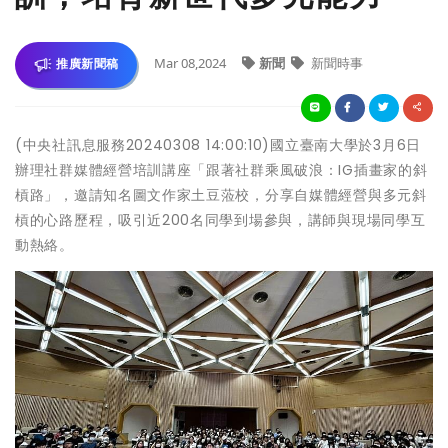
Mar 08,2024
新聞
新聞時事
推廣新聞稿
(中央社訊息服務20240308 14:00:10)國立臺南大學於3月6日
辦理社群媒體經營培訓講座「跟著社群乘風破浪：IG插畫家的斜
槓路」，邀請知名圖文作家土豆蒞校，分享自媒體經營與多元斜
槓的心路歷程，吸引近200名同學到場參與，講師與現場同學互
動熱絡。