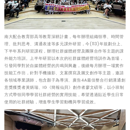
南大配合教育部高等教育深耕計畫，每年辦理組織領導、時間管
理、批判思考、溝通表達等多元課外研習，今(113)年規劃分上、
下半年系列研習課程，辦理社群媒體經營及團隊合作等主題的課
外能力培訓。上半年研習以本次的社群媒體經營培訓作為首場，
引發同學對於自媒體經營的共鳴與興趣，後續每月辦理一場實作
技能工作坊，針對手機攝影、文案撰寫及圖文創作等主題，邀請
各領域專業講師，包含顏子為導演、廣告4A最佳整合行銷溝通創
意獎獲獎者黃炳瑞、IG《簡報仙貝》創作者廖文碩等，以小班制
方式帶領同學學習社群經營的實用技能，希望透過貼近學生日常
使用的社群經驗，增進學生學習動機與學習成效。