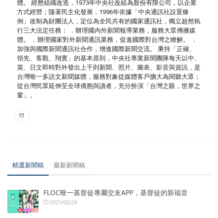
體。 經歷組織改造，1973年中央社改組為股份有限公司，以企業
方式經營；隨著民主化發展，1996年依據「中央通訊社設置條
例」改制為財團法人，定位為全民共有的國家通訊社，獨立超然執
行三大法定任務： ．辦理國內外新聞報導業務，服務大眾傳播媒
體。 ．辦理國家對外新聞通訊業務，促進國際對台灣之瞭解。 ．
加強與國際新聞通訊社合作，增進國際新聞交流。 秉持「正確、
領先、客觀、翔實」的基本原則，中央社專業新聞團隊每天以中、
英、日文即時對外發出上千則新聞、照片、圖表、影音與資訊，是
台灣唯一多語文新聞媒體，服務對象從媒體客戶擴大為閱聽大眾；
從台灣民眾延伸至全球僑胞與讀者，充分扮演「台灣之眼，世界之
窗」。
精選新聞稿
最新新聞稿
FLOC唯一基督徒專屬交友APP，基督徒的新福音
2021/03/29