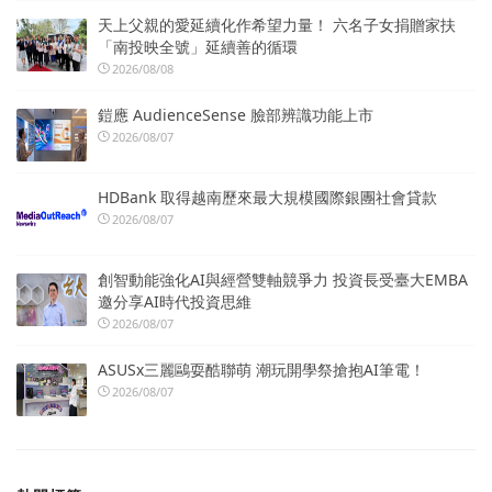
天上父親的愛延續化作希望力量！ 六名子女捐贈家扶
「南投映全號」延續善的循環
2026/08/08
鎧應 AudienceSense 臉部辨識功能上市
2026/08/07
HDBank 取得越南歷來最大規模國際銀團社會貸款
2026/08/07
創智動能強化AI與經營雙軸競爭力 投資長受臺大EMBA
邀分享AI時代投資思維
2026/08/07
ASUSx三麗鷗耍酷聯萌 潮玩開學祭搶抱AI筆電！
2026/08/07