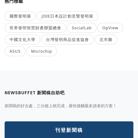
熱門標籤
國際發明展
JDIE日本設計創意暨發明展
世界發明智慧財產聯盟總會
SocialLab
OpView
中國文化大學
台灣發明商品促進協會
北市圖
ASUS
Microchip
NEWSBUFFET 新聞稿自助吧
新聞稿的好去處，三分鐘上稿完成，最快接觸最多讀者的方案！
刊登新聞稿