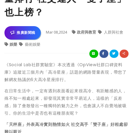
也上榜？
Mar 08,2024
政府與教育
人群與社會
推廣新聞稿
娛樂
藝術娛樂
《Social Lab社群實驗室》本次透過《OpView社群口碑資料
庫》追蹤近三個月內「高冷星座」話題的網路聲量表現，帶您了
解網友熱議的6大高冷星座排行。
在日常生活中，一定有遇到表面看起來很高冷、有距離感的人，
殊不知一相處起來，卻發現其實非常平易近人，這樣的「反差
感」除了會散發出一種獨特的魅力之外，也會讓人不自覺地被吸
引。你的生活中是否也有這種朋友呢？
「天秤座」外表高冷實則熱情如火 社交高手「雙子座」好相處卻
難以親近