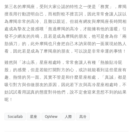
第三名的摩羯座，受到大家公認的特性之一便是「務實」，摩羯
擅長用行動證明自己，而相對較不擅言詞，因此常常會讓人誤以
為摩羯非常的高冷、且難以親近。但就有網友與摩羯座長時間相
處成為摯友之後感嘆「熬過摩羯的高冷，才能擁有他的溫暖」引
發不少網友的共鳴，且若是成為摩羯的朋友，他可是會為你「兩
肋插刀」的，此外摩羯也只會把自己木訥呆萌的一面展現給熟人
看，因此若是成為了摩羯座的朋友，可以說是非常幸運的事情！
雖然與「冰山系」星座相處時，常常會讓人有種「熱臉貼冷屁
股」的感覺，但是若能打開對方的心，或許就能看到這些星座有
趣、熱情的另一面。其實不管是和什麼星座相處，「真誠」都是
吸引對方與你做朋友的原因，因此若下次與高冷星座相處時，不
妨試試看用認真的態度對待他們，說不定會迎來意想不到的結果
呢！
Sociallab
星座
OpView
人際
高冷