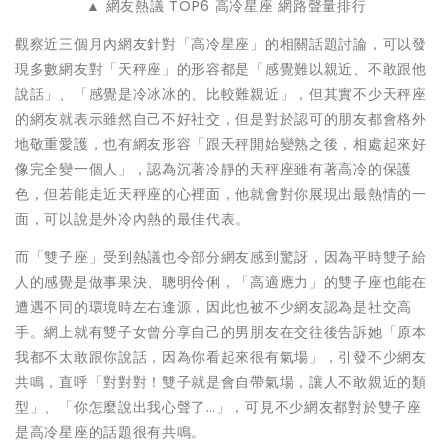
▲ 網友熱議 TOP6 高冷星座 網路聲量排行
觀察近三個月內網友針對「高冷星座」的相關話題討論，可以發
現多數網友對「天秤座」的形容都是「感覺難以親近、不敢跟他
說話」、「感覺是冷冰冰的、比較難親近」，但其實不少天秤座
的網友就表示雖然自己不好社交，但是對於認可的朋友都會格外
地敬重愛護，也有網友形容「跟天秤開始變熟之後，相處起來好
像完全變一個人」，認為沉著冷靜的天秤座雖有著高冷的保護
色，但若能走近天秤座的心裡面，他就會對你展現出最熱情的一
面，可以說是外冷內熱的最佳代表。
而「雙子座」受到熱議也令部分網友感到驚訝，因為平時雙子給
人的感覺是做事果決、聰明伶俐，「高適應力」的雙子座也能在
遭遇不同的環境時左右逢源，因此也被不少網友認為是社交高
手。網上就有雙子女曾分享自己的男朋友在交往後告訴她「原本
我都不太敢跟你說話，因為你看起來很有氣場」，引發不少網友
共鳴，直呼「對對對！雙子就是會自帶氣場，讓人不敢親近的類
型」、「你怎麼說出我心聲了…」，可見不少網友都對於雙子座
是高冷星座的話題很有共鳴。