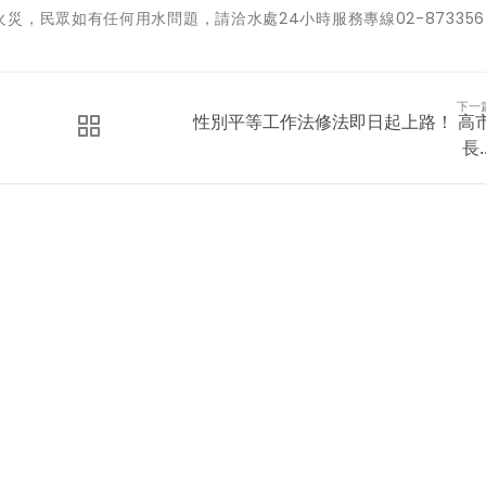
，民眾如有任何用水問題，請洽水處24小時服務專線02-873356
下一
性別平等工作法修法即日起上路！ 高
長..