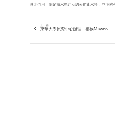
儲水備用，關閉抽水馬達及總表前止水栓，並慎防火災
上一篇
東華大學原資中心辦理「鄒族Mayasv...