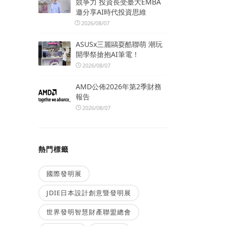
競爭力 投資長受臺大EMBA
邀分享AI時代投資思維
2026/08/07
ASUSx三麗鷗耍酷聯萌 潮玩
開學祭搶抱AI筆電！
2026/08/07
AMD公佈2026年第2季財務
報告
2026/08/07
熱門標籤
國際發明展
JDIE日本設計創意暨發明展
世界發明智慧財產聯盟總會