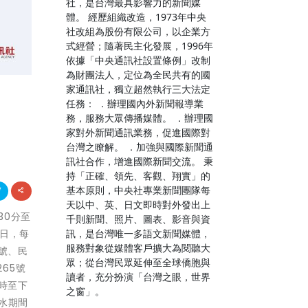
社，是台灣最具影響力的新聞媒
體。 經歷組織改造，1973年中央
社改組為股份有限公司，以企業方
式經營；隨著民主化發展，1996年
依據「中央通訊社設置條例」改制
為財團法人，定位為全民共有的國
家通訊社，獨立超然執行三大法定
任務： ．辦理國內外新聞報導業
務，服務大眾傳播媒體。 ．辦理國
家對外新聞通訊業務，促進國際對
台灣之瞭解。 ．加強與國際新聞通
訊社合作，增進國際新聞交流。 秉
持「正確、領先、客觀、翔實」的
基本原則，中央社專業新聞團隊每
天以中、英、日文即時對外發出上
30分至
千則新聞、照片、圖表、影音與資
訊，是台灣唯一多語文新聞媒體，
6日，每
服務對象從媒體客戶擴大為閱聽大
0號、民
眾；從台灣民眾延伸至全球僑胞與
265號
讀者，充分扮演「台灣之眼，世界
1時至下
之窗」。
停水期間