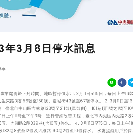
3年3月8日停水訊息
時事
來水事業處將於下列時間、地區暫停供水: 1. 3月11日至15日，每日上午11時
路3段156號至158號、慶城街43號至67號停水。 2. 3月11日至1
臺北市中山區吉林路133號至211號(單號側)、161巷1弄1號之1號至1
5日，每日上午11時至下午3時，進行管網改善工程，臺北市內湖區內湖路2段
弄、內湖路2段339巷(含10弄)停水。 4. 3月11日至15日，每日上午1
32巷8號至12號及四維路160巷2號至10號停水。 水處提醒用戶於