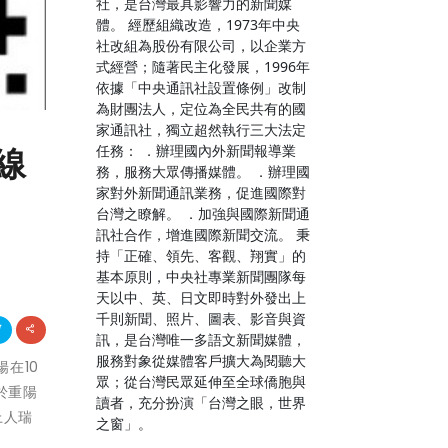
社，是台灣最具影響力的新聞媒
體。 經歷組織改造，1973年中央
社改組為股份有限公司，以企業方
式經營；隨著民主化發展，1996年
依據「中央通訊社設置條例」改制
為財團法人，定位為全民共有的國
家通訊社，獨立超然執行三大法定
任務： ．辦理國內外新聞報導業
線
務，服務大眾傳播媒體。 ．辦理國
家對外新聞通訊業務，促進國際對
台灣之瞭解。 ．加強與國際新聞通
訊社合作，增進國際新聞交流。 秉
持「正確、領先、客觀、翔實」的
基本原則，中央社專業新聞團隊每
天以中、英、日文即時對外發出上
千則新聞、照片、圖表、影音與資
訊，是台灣唯一多語文新聞媒體，
服務對象從媒體客戶擴大為閱聽大
陽在10
眾；從台灣民眾延伸至全球僑胞與
於重陽
讀者，充分扮演「台灣之眼，世界
上人瑞
之窗」。