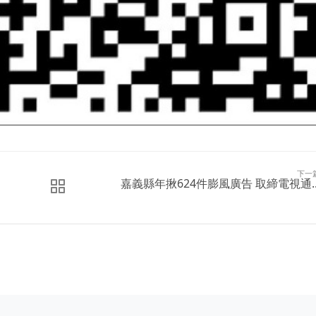
下一
嘉義縣年揪624件膨風廣告 取締電視通..