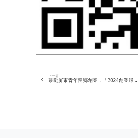
上一篇
鼓勵屏東青年留鄉創業，「2024創業歸...