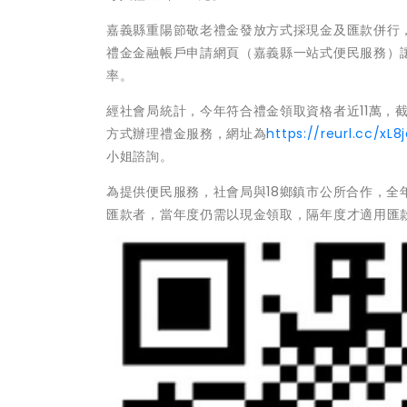
嘉義縣重陽節敬老禮金發放方式採現金及匯款併行
禮金金融帳戶申請網頁（嘉義縣一站式便民服務）
率。
經社會局統計，今年符合禮金領取資格者近11萬，截至
方式辦理禮金服務，網址為
https://reurl.cc/xL8
小姐諮詢。
為提供便民服務，社會局與18鄉鎮市公所合作，全
匯款者，當年度仍需以現金領取，隔年度才適用匯