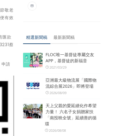
陽節敬老
方便有效
請匯款
精選新聞稿
最新新聞稿
231蔡
FLOC唯一基督徒專屬交友
APP，基督徒的新福音
）申請
2021/03/29
亞洲最大級物流展「國際物
流綜合展2026」即將登場
2026/08/09
天上父親的愛延續化作希望
力量！ 六名子女捐贈家扶
「南投映全號」延續善的循
環
2026/08/08