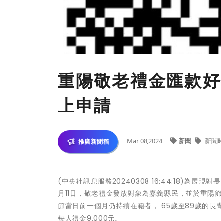
重陽敬老禮金匯款好
上申請
Mar 08,2024
新聞
新聞
推廣新聞稿
(中央社訊息服務20240308 16:44:18)為
月11日，敬老禮金發放對象為嘉義縣民，並於重陽
節當日前一個月仍持續在籍者， 65歲至89歲的長輩
每人禮金9,000元。