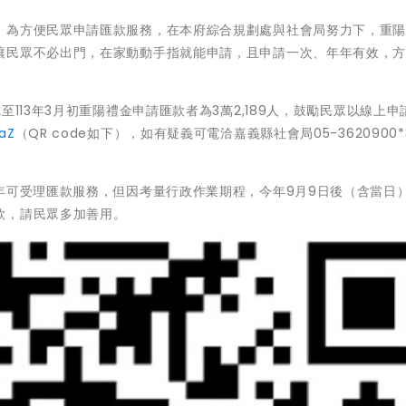
，為方便民眾申請匯款服務，在本府綜合規劃處與社會局努力下，重
讓民眾不必出門，在家動動手指就能申請，且申請一次、年年有效，
113年3月初重陽禮金申請匯款者為3萬2,189人，鼓勵民眾以線上申
jaZ
（QR code如下），如有疑義可電洽嘉義縣社會局05-3620900*3
年可受理匯款服務，但因考量行政作業期程，今年9月9日後（含當日
款，請民眾多加善用。