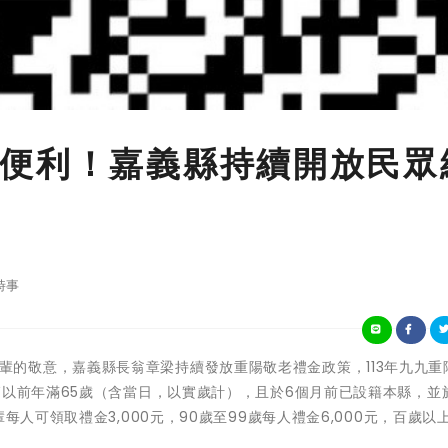
便利！嘉義縣持續開放民眾
時事
展現對長輩的敬意，嘉義縣長翁章梁持續發放重陽敬老禮金政策，113年九九重
節以前年滿65歲（含當日，以實歲計），且於6個月前已設籍本縣，並
每人可領取禮金3,000元，90歲至99歲每人禮金6,000元，百歲以