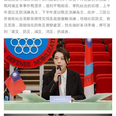
戰時滿足軍事作戰需求，達到平戰相容、軍民結合的目標，上半
年度以災防演練為主，下半年度以戰災演練為主。此外，三區公
所都有結合里鄰長辦理災情及疏散撤離演練，培植社區防災、救
災意識，期能強化防救災應變處置，預先做好各項準備，將可達
到「避災、防災、減災、消災」的成效。