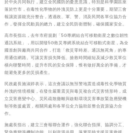
於中央共同執行，建立全民國防的憂患意識，特別是科學園區座
落於竹市，在毒性化學物的外洩災防上更是十分重要，期望三會
報讓資源能充分整合，透過政、軍、警、消及民間各單位協力合
作，發揮全民動員的總力，建立全民防衛體制，確保國家安全。
高市長指出，去年市府規劃「5G專網結合可移動衛星之數位韌性
通訊系統」，用以開發5G救災專網系統結合可移動式衛星，為全
國首創與廠商共同合作，打造「救災零時差、通訊無死角」的專
用通信網路。可讓災害損失降低、搶救時間縮短及減少救災單位
橫向聯繫時間，提升市民的安全保障，惟有做好萬全的準備，才
能避免更多的災損產生。
民政處長施淑婷表示，這次會議以無預警地震造成毒性化學物質
外洩的情境模擬，在發生嚴重震災與毒災複合式災害情形時，成
立災害應變中心、災民疏散撤離與啟動環境災害事故緊急應變機
制等救援處置，相關局處和各單位全力協助並整合資源協力合
作。
施處長指出，建立三會報聯合運作，強化聯合指揮、協調分工、
緊急應變等機制功能，以利資源共用，落實平時支援災害救援，