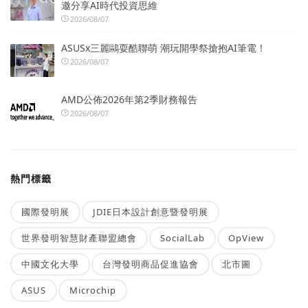
邀分享AI時代投資思維
2026/08/07
ASUSx三麗鷗耍酷聯萌 潮玩開學祭搶抱AI筆電！
2026/08/07
AMD公佈2026年第2季財務報告
2026/08/07
熱門標籤
國際發明展
JDIE日本設計創意暨發明展
世界發明智慧財產聯盟總會
SocialLab
OpView
中國文化大學
台灣發明商品促進協會
北市圖
ASUS
Microchip