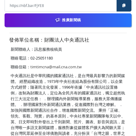
推廣新聞稿
發佈單位名稱：財團法人中央通訊社
新聞聯絡人：訊息服務核稿員
聯絡電話：02-25051180
聯絡信箱：
timtimcna@mail.cna.com.tw
中央通訊社是中華民國的國家通訊社，是台灣最具影響力的新聞媒
體。 經歷組織改造，1973年中央社改組為股份有限公司，以企業
方式經營；隨著民主化發展，1996年依據「中央通訊社設置條
例」改制為財團法人，定位為全民共有的國家通訊社，獨立超然執
行三大法定任務： ．辦理國內外新聞報導業務，服務大眾傳播媒
體。 ．辦理國家對外新聞通訊業務，促進國際對台灣之瞭解。 ．
加強與國際新聞通訊社合作，增進國際新聞交流。 秉持「正確、
領先、客觀、翔實」的基本原則，中央社專業新聞團隊每天以中、
英、日文即時對外發出上千則新聞、照片、圖表、影音與資訊，是
台灣唯一多語文新聞媒體，服務對象從媒體客戶擴大為閱聽大眾；
從台灣民眾延伸至全球僑胞與讀者，充分扮演「台灣之眼，世界之