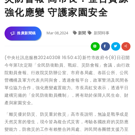
強化應變 守護家園安全
Mar 08,2024
新聞
新聞時事
推廣新聞稿
(中央社訊息服務20240308 16:50:43)新竹市政府今(8)日召開
今年第1次定期「全民防衛動員、戰綜、災防會報」會議，由行政
院動員會報、行政院災防辦公室、市府各局處、各區公所、公民
營機構及軍方代表共同與會，透過會報平台，政軍警消及民間各
單位協力合作，強化應變處置能力。市長高虹安表示，透過平日
建構完備的「全民防衛動員機制」，將有助於保障人民生命、財
產與家園安全。
「離災優於防災、防災重於救災」高市長說明，無論是戰爭或是
天然災害的發生，現今皆為複合式災害，考驗各國政府的災防應
變能力，防救災的工作有賴整合跨局處、跨民間各團體支援乃至