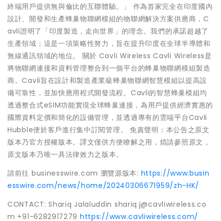
終端用戶提供無與倫比的互聯體驗。」 作為首家完全在印度國內
設計、開發和生產蜂巢物聯網模組的物聯網解決方案供應商，C
avli證明了「印度製造，走向世界」的理念。我們的承諾超越了
生產領域；這是一項策略性努力，旨在提升印度在全球半導體和
無線通訊領域的地位。 關於 Cavli Wireless Cavli Wireless是
將物聯網連接和資料管理整合到一個平台的蜂巢物聯網模組製造
商。Cavli旨在設計和製造產業級蜂巢物聯網智慧模組以提高設
備可靠性，並加快應用程式開發流程。Cavli的智慧蜂巢模組均
透過整合式eSIM功能實現全球蜂巢連接，為用戶提供經濟實惠的
國際資料定價和簡化的設備管理，並透過專有的雲端平台Cavli
Hubble便於客戶進行集中訂閱管理。 免責聲明：本公告之原文
版本乃官方授權版本。譯文僅供方便瞭解之用，煩請參照原文，
原文版本乃唯一具法律效力之版本。
請前往 businesswire.com 瀏覽源版本:
https://www.busin
esswire.com/news/home/20240306671959/zh-HK/
CONTACT: Shariq Jalaluddin shariq.j@cavliwireless.co
m +91-6282917279
https://www.cavliwireless.com/