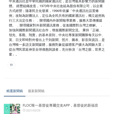
中央通訊社是中華民國的國家通訊社，是台灣最具影響力的新聞媒
體。 經歷組織改造，1973年中央社改組為股份有限公司，以企業
方式經營；隨著民主化發展，1996年依據「中央通訊社設置條
例」改制為財團法人，定位為全民共有的國家通訊社，獨立超然執
行三大法定任務： ．辦理國內外新聞報導業務，服務大眾傳播媒
體。 ．辦理國家對外新聞通訊業務，促進國際對台灣之瞭解。 ．
加強與國際新聞通訊社合作，增進國際新聞交流。 秉持「正確、
領先、客觀、翔實」的基本原則，中央社專業新聞團隊每天以中、
英、日文即時對外發出上千則新聞、照片、圖表、影音與資訊，是
台灣唯一多語文新聞媒體，服務對象從媒體客戶擴大為閱聽大眾；
從台灣民眾延伸至全球僑胞與讀者，充分扮演「台灣之眼，世界之
窗」。
精選新聞稿
最新新聞稿
FLOC唯一基督徒專屬交友APP，基督徒的新福音
2021/03/29