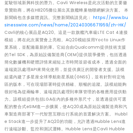
駕駛領域新興科技的潛力。Cavli Wireless是此次活動的主要徽
章贊助商，將在HB205攤位展出其旗艦蜂巢物聯網解決方案。 本
新聞稿包含多媒體資訊。完整新聞稿請見此：
https://www.bu
sinesswire.com/news/home/20240306671959/zh-HK/
Cavli的核心展品是AQ20。這是一款旗艦汽車級LTE Cat 4連接
模組，將在此次展覽會上亮相。AQ20模組採用Yocto Linux作
業系統，並配備最新的庫。它結合由Qualcomm提供技術支援
的Tel SDK，為原始設備製造商(OEM)提供競爭優勢，包括透過
簡化數據機和硬體詳情來縮短上市時間並節省成本，透過全面的
遠端資訊處理API來簡化使用，並提供廣泛的開發者支援。該模
組還內建了多星座全球導航衛星系統(GNSS)，並有針對特定地
區的版本，可在現場部署時提供精確、順暢的追蹤。該模組能夠
很好地為從兩輪車、遠端資訊處理到車隊管理的各種應用提供動
力。該模組提供包括LGA在內的多種外形尺寸，並透過提供可選
配的整合式eSIM進一步擴展，使AQ20成為原始設備製造商和汽
車製造商部署下一代智慧互聯出行系統的首選解決方案。 Hubbl
e Stack進一步提升了AQ20的功能，允許透過Hubble Lens進
行遠端診斷、監控和測試運轉。Hubble Lens是Cavli Hubble