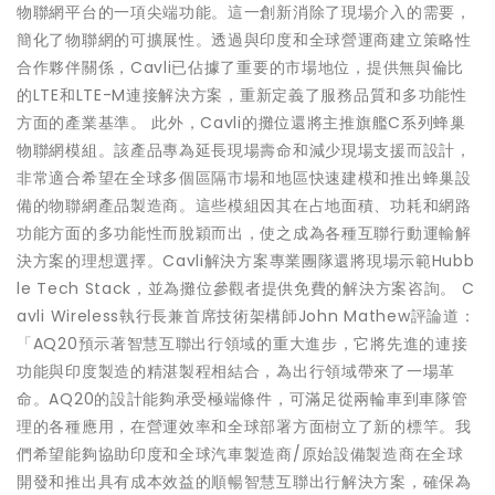
物聯網平台的一項尖端功能。這一創新消除了現場介入的需要，
簡化了物聯網的可擴展性。透過與印度和全球營運商建立策略性
合作夥伴關係，Cavli已佔據了重要的市場地位，提供無與倫比
的LTE和LTE-M連接解決方案，重新定義了服務品質和多功能性
方面的產業基準。 此外，Cavli的攤位還將主推旗艦C系列蜂巢
物聯網模組。該產品專為延長現場壽命和減少現場支援而設計，
非常適合希望在全球多個區隔市場和地區快速建模和推出蜂巢設
備的物聯網產品製造商。這些模組因其在占地面積、功耗和網路
功能方面的多功能性而脫穎而出，使之成為各種互聯行動運輸解
決方案的理想選擇。Cavli解決方案專業團隊還將現場示範Hubb
le Tech Stack，並為攤位參觀者提供免費的解決方案咨詢。 C
avli Wireless執行長兼首席技術架構師John Mathew評論道：
「AQ20預示著智慧互聯出行領域的重大進步，它將先進的連接
功能與印度製造的精湛製程相結合，為出行領域帶來了一場革
命。AQ20的設計能夠承受極端條件，可滿足從兩輪車到車隊管
理的各種應用，在營運效率和全球部署方面樹立了新的標竿。我
們希望能夠協助印度和全球汽車製造商/原始設備製造商在全球
開發和推出具有成本效益的順暢智慧互聯出行解決方案，確保為