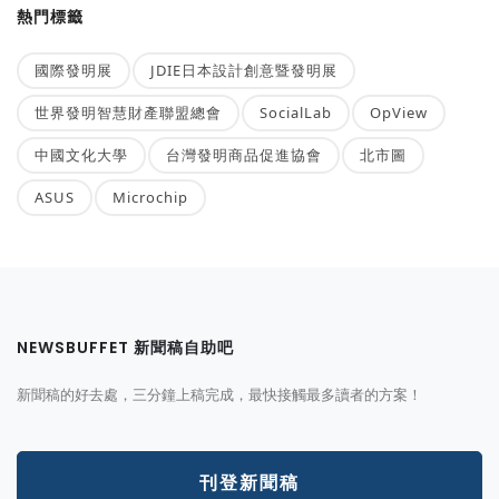
熱門標籤
國際發明展
JDIE日本設計創意暨發明展
世界發明智慧財產聯盟總會
SocialLab
OpView
中國文化大學
台灣發明商品促進協會
北市圖
ASUS
Microchip
NEWSBUFFET 新聞稿自助吧
新聞稿的好去處，三分鐘上稿完成，最快接觸最多讀者的方案！
刊登新聞稿