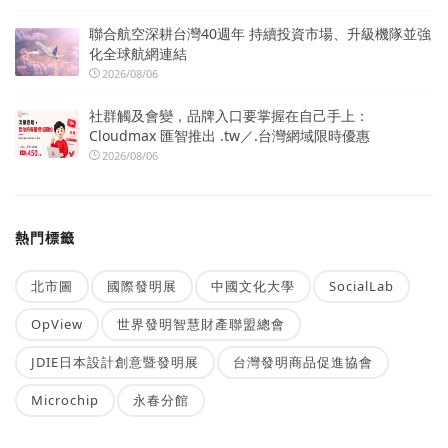
聯合航空深耕台灣40週年 持續投資市場、升級機隊並強
化全球航網連結
2026/08/06
社群觸及會變，品牌入口要掌握在自己手上：
Cloudmax 匯智推出 .tw／.台灣網域限時優惠
2026/08/06
熱門標籤
北市圖
國際發明展
中國文化大學
SocialLab
OpView
世界發明智慧財產聯盟總會
JDIE日本設計創意暨發明展
台灣發明商品促進協會
Microchip
永春分館