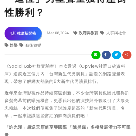
性勝利？
Mar 08,2024
政府與教育
人群與社會
推廣新聞稿
娛樂
藝術娛樂
《Social Lab社群實驗室》本次透過《OpView社群口碑資料
庫》追蹤近三個月內「台灣新生代男演員」話題的網路聲量表
現，帶您了解網友熱議的6大新生代男演員排行。
近年來台灣影視作品持續突破創新，不少台灣演員也因此獲得許
多螢光幕前的曝光機會，更憑藉出色的演技與外貌吸引了大票死
忠粉絲；本次我們便蒐集了討論度超高的「新生代男演員」名
單，一起來認識這些當紅的鮮肉演員們吧！
「許光漢」超逆天顏值享譽國際 「陳昊森」多棲發展潛力不可限
量