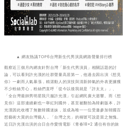
▲ 網友熱議TOP6台灣新生代男演員網路聲量排行榜
觀察近三個月內網友針對台灣「新生代男演員」相關話題的討
論，可以看到許光漢的社群聲量高居第一，他過去因出演《想見
你》一劇而人氣暴漲，精湛動人的演技與清新帥氣的外表更擄獲
不少粉絲芳心，粉絲們直呼「從今以後我就是『許太太』」、
「全台灣最帥男明星我只服許光漢」引起網民廣大迴響。而《想
見你》這部連續劇也一舉紅到國外，甚至被翻拍為韓劇版本，許
光漢因此收穫了無數韓國迷妹，並成為唯一一位受邀參加韓國百
想藝術大賞的台灣藝人，「台灣之光」的稱號可說是當之無愧。
近日許光漢出演的台日合作愛情電影《青春18×2 通往有你的旅