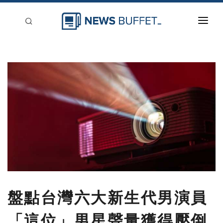
回到首頁
新聞稿分類
登入
刊登
盤點台灣六大新生代男演員
「這位」男星聲量獲得壓倒