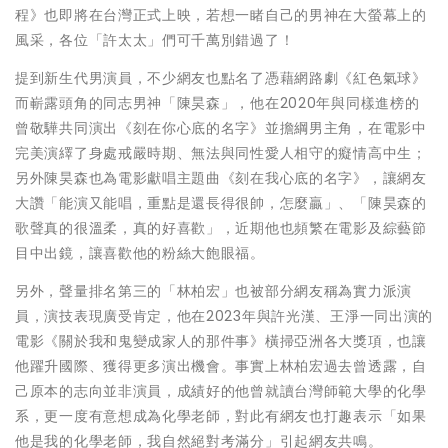
程》也即將在台灣正式上映，若想一睹自己的男神在大螢幕上的
風采，各位「許太太」們可千萬別錯過了！
提到新生代男演員，不少網友也點名了憑藉網路劇《紅色氣球》
而嶄露頭角的同志男神「陳昊森」，他在2020年與同樣進榜的
曾敬驊共同演出《刻在你心底的名字》並擔綱男主角，在電影中
完美演繹了身處戒嚴時期、無法與同性愛人相守的癡情高中生；
另外陳昊森也為電影獻唱主題曲《刻在我心底的名字》，讓網友
大讚「能演又能唱，重點是還長得很帥，怎麼贏」、「陳昊森的
歌聲真的很溫柔，真的好喜歡」，近期他也頻繁在電影及綜藝節
目中出鏡，讓喜歡他的粉絲大飽眼福。
另外，聲量排名第三的「林柏宏」也被部分網友稱為實力派演
員，演技表現廣受肯定，他在2023年與許光漢、王淨一同出演的
電影《關於我和鬼變成家人的那件事》橫掃亞洲各大獎項，也讓
他躍升國際、獲得更多演出機會。事實上林柏宏過去曾透露，自
己原本的志向並非演員，成績好的他曾就讀台灣師範大學的化學
系，更一度有意想成為化學老師，對此有網友也打趣表示「如果
他是我的化學老師，我自然絕對考滿分」引起網友共鳴。