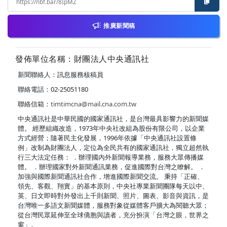
推廣新聞稿
發佈單位名稱：財團法人中央通訊社
新聞聯絡人：訊息服務核稿員
聯絡電話：02-25051180
聯絡信箱：
timtimcna@mail.cna.com.tw
中央通訊社是中華民國的國家通訊社，是台灣最具影響力的新聞媒
體。 經歷組織改造，1973年中央社改組為股份有限公司，以企業
方式經營；隨著民主化發展，1996年依據「中央通訊社設置條
例」改制為財團法人，定位為全民共有的國家通訊社，獨立超然執
行三大法定任務： ．辦理國內外新聞報導業務，服務大眾傳播媒
體。 ．辦理國家對外新聞通訊業務，促進國際對台灣之瞭解。 ．
加強與國際新聞通訊社合作，增進國際新聞交流。 秉持「正確、
領先、客觀、翔實」的基本原則，中央社專業新聞團隊每天以中、
英、日文即時對外發出上千則新聞、照片、圖表、影音與資訊，是
台灣唯一多語文新聞媒體，服務對象從媒體客戶擴大為閱聽大眾；
從台灣民眾延伸至全球僑胞與讀者，充分扮演「台灣之眼，世界之
窗」。