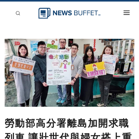
回到首頁
新聞稿分類
登入
刊登
勞動部高分署離島加開求職
列車 讓壯世代與婦女搭上重