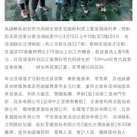
為讓離島的壯世代與婦女朋友也能順利搭上重返職場列車，勞動
部高屏澎東分署澎湖就業中心3月12日上午10點至12點30分，在
澎湖縣生活博物館（馬公市新生路327號）舉辦現場徵才活動，
並邀請30家廠商釋出270個以上的工作機會，薪資最高上看6萬
元，且現場還特別設立服務壯世代與婦女的「55Plus壯世代就業
促進措施」、「婦女再就業計畫」宣導攤位供諮詢。
本次現場徵才活動包含旅宿業、餐飲服務業、零售業、其他娛樂
及休閒服務業及照顧服務業等多元行業，參與企業有澎湖福朋喜
來登酒店、和田大飯店、豐國集團、爭鮮(股)澎湖三號港門市
部、花采有限公司(澎湖中正堂懷舊餐館)、全家便利商店股份有
限公司、燦坤實業股份有限公司、全國電子股份有限公司、百世
多麗股份有限公司、平安基金會及澎坊股份有限公司、澎湖縣私
立明圓幼兒園、彩虹育樂股份有限公司(陽光沙灘俱樂部)等30家
廠商，提供如儲備幹部、業務人員、會計人員、櫃檯接待員人