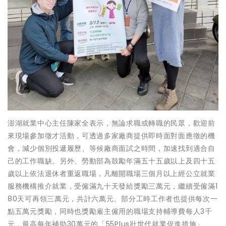
澎湖就業中心主任陳家全表示，無論求職或轉職的民眾，歡迎前
來現場參加徵才活動，可透過多家廠商提供即時面對面應徵的機
會，減少個別投遞履歷、等候廠商面試之時間，加速找到適合自
己的工作職缺。另外、勞動部為鼓勵年滿五十五歲以上及四十五
歲以上依法退休者重返職場，凡離開職場三個月以上經公立就業
服務機構推介就業，受僱滿九十天發給獎勵三萬元，繼續受僱滿1
80天可再領三萬元，共計六萬元、部分工時工作者也提供每次一
點五萬元獎勵，同時也獎勵雇主僱用的職場支持輔導費每人3千
元，最高每年補助30萬元的「55Plus壯世代就業促進措施」、