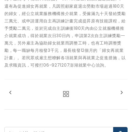
還有為促進婦女再就業，凡因照顧家庭退出勞動市場超過180天
的婦女，經公立就業服務機構推介就業，受僱滿九十天發給獎勵
三萬元、或申請運用自主再訓練計畫完成提昇原有技能課程，給
予獎勵二萬元，並於完成自主訓練後180天內由公立就服機構推
介就業成功，得於就業次日30日內，申請第2次自主訓練獎勵一
萬元，另外雇主為協助婦女就業而調整工時，也有工時調整獎
勵，每一職缺每月核發3千元，最長核發12個月的「婦女再就業
計畫」。若民眾或雇主想瞭解各項就業與再就業之促進措施，以
及求職資訊，可撥打06-9271207澎湖就業中心洽詢。