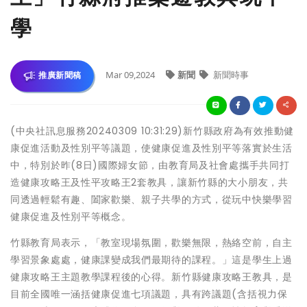
學
Mar 09,2024
新聞
新聞時事
推廣新聞稿
(中央社訊息服務20240309 10:31:29)新竹縣政府為有效推動健
康促進活動及性別平等議題，使健康促進及性別平等落實於生活
中，特別於昨(8日)國際婦女節，由教育局及社會處攜手共同打
造健康攻略王及性平攻略王2套教具，讓新竹縣的大小朋友，共
同透過輕鬆有趣、闔家歡樂、親子共學的方式，從玩中快樂學習
健康促進及性別平等概念。
竹縣教育局表示，「教室現場氛圍，歡樂無限，熱絡空前，自主
學習景象處處，健康課變成我們最期待的課程。」這是學生上過
健康攻略王主題教學課程後的心得。新竹縣健康攻略王教具，是
目前全國唯一涵括健康促進七項議題，具有跨議題(含括視力保