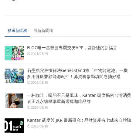
精選新聞稿
最新新聞稿
FLOC唯一基督徒專屬交友APP，基督徒的新福音
2021/03/29
石墨點穴最快解法GenerStand推「生物能電池」一機
多用健康兼顧能源韌性！募資將啟動填問卷抽好禮
2026/08/10
一杯咖啡，喝的不只是風味：Kantar 凱度揭密台灣消費
者正以永續標準重新選擇咖啡品牌
2026/08/10
Kantar 凱度與 JKR 最新研究 : 品牌資產有七成來自體驗
2026/08/10