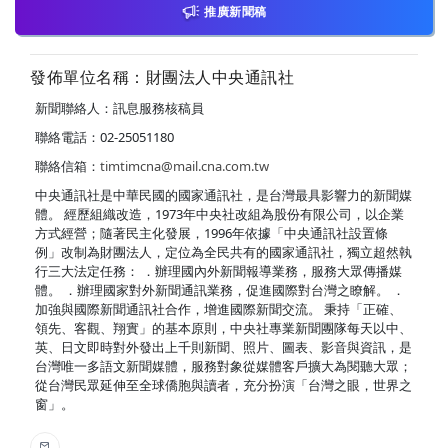
推廣新聞稿
發佈單位名稱：財團法人中央通訊社
新聞聯絡人：訊息服務核稿員
聯絡電話：02-25051180
聯絡信箱：
timtimcna@mail.cna.com.tw
中央通訊社是中華民國的國家通訊社，是台灣最具影響力的新聞媒
體。 經歷組織改造，1973年中央社改組為股份有限公司，以企業
方式經營；隨著民主化發展，1996年依據「中央通訊社設置條
例」改制為財團法人，定位為全民共有的國家通訊社，獨立超然執
行三大法定任務： ．辦理國內外新聞報導業務，服務大眾傳播媒
體。 ．辦理國家對外新聞通訊業務，促進國際對台灣之瞭解。 ．
加強與國際新聞通訊社合作，增進國際新聞交流。 秉持「正確、
領先、客觀、翔實」的基本原則，中央社專業新聞團隊每天以中、
英、日文即時對外發出上千則新聞、照片、圖表、影音與資訊，是
台灣唯一多語文新聞媒體，服務對象從媒體客戶擴大為閱聽大眾；
從台灣民眾延伸至全球僑胞與讀者，充分扮演「台灣之眼，世界之
窗」。