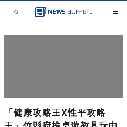
回到首頁
新聞稿分類
登入
刊登
「健康攻略王X性平攻略
王」竹縣府推桌遊教具玩中