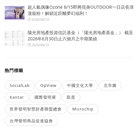
超人氣偶像Ozone 8/15即將現身OUTDOOR一日店長浪
漫寵粉！解鎖近距離夢幻福利！
2026/08/10
陽光房地產投資信託基金（「陽光房地產基金」） 截至
2026年6月30日止六個月之中期業績
2026/08/10
熱門標籤
SocialLab
OpView
中國文化大學
北市圖
Kantar
國際發明展
凱度
世界發明智慧財產聯盟總會
Microchip
台灣發明商品促進協會