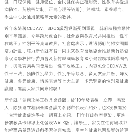
健、口腔保健、健康體位、全民健保與正確用藥、性教育與愛滋
病防治、菸檳害防制、正向心理等議題)、跨領域、素養導向、
學生中心及通用策略等元素的教具。
近年來隨著CEDAW、SDGS議題逐漸受到重視，縣府積極推動性
別平等議題。今年跨局處合作，社會處與教育局共同推出「性平
攻略王」性別平等桌遊教具。社會處表示，透過縣府的婦女團體
培力計畫，培力新竹縣有智一同未來教育發展協會推動新竹縣健
康促進學校推行委員會及新竹縣國民教育國小健體領域輔導團合
作，與教育局共同發展出「性平攻略王」，內容包含CEDAW及
性平三法、預防性別暴力、性別平等觀念、多元友善共融、婦女
健康、多元健康、情感表達等七大主題，多元豐富的性別及健康
議題，邀請大家共同來體驗！
新竹縣「健康攻略王教具桌遊版」於110年發表後，立即一鳴驚
人，除獲邀在相關全國會議向各縣市代表介紹外，也3次獲邀於
「台灣健康促進學校」網頁上介紹。 111年打破教室框架，更進一
步將教具卡牌線上化發表WALK版，讓學生、家長在任何場域都
能輕而易舉透過遊戲學習健康知識，產生的健康氛圍影響效益更