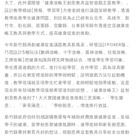
大了。此外還開發「健康攻略王創意教具益智遊戲主題教學」，
設計教學模組(簡報、學習單)方便老師進行議題深耕教學，透過
教學改善學生健康問題。到目前為止已經有台北市、高雄市、新
竹市、彰化縣、苗栗縣、宜蘭縣、台東縣等縣市透過交流健康攻
略王教具與教學方式，提高健康促進的推動。
今年新竹縣再創健康促進議題教具新風采，研發設計POKER版，
巧思設計5種玩法(數碼攻略、十字攻略、叢林攻略、狂龍攻略、
王牌攻略)把健康知識與樸克牌無縫結合，增進學生學習印象。
學生透過遊戲的方式，進行分組學習、合作學習，因為深具樂
趣，所以在教室裡老師的導學很輕鬆，說明遊戲方法引起動機
後，教學現場就呈現學生忙著學習，老師輕鬆地指導樣貌。這是
現在所有領域教學現場都希望達到的狀態，《健康攻略王》益智
創意教具做到了! 大大實踐健康促進推動三意策略－「學生樂
意」、「家長滿意」、「學校願意」，增進推行效益。
新竹縣政府也特別感謝國教署每年補助經費推廣健康促進，造福
學子的健康。當學校形塑健康氛圍時，連帶老師和家長都受惠。
新竹縣秉持教育共好的想法，很願意將這套教具分享給全台推動