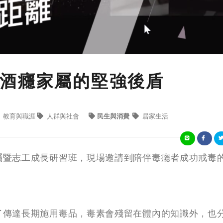
酒癮家屬的堅強後盾
教育與職涯
人群與社會
民生與消費
居家生活
屬暨志工成長研習班，現場邀請到陪伴毒癮者成功戒毒
。
了傳達長期施用毒品，毒素會殘留在體內的知識外，也