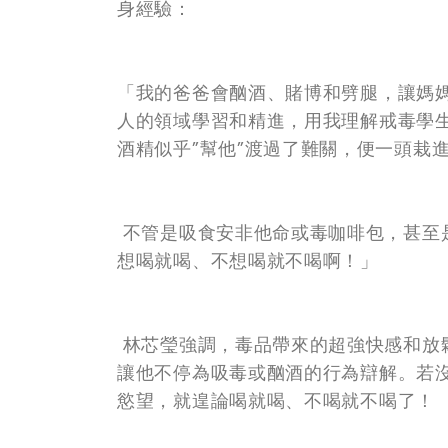
身經驗：
「我的爸爸會酗酒、賭博和劈腿，讓媽
人的領域學習和精進，用我理解戒毒學
酒精似乎”幫他”渡過了難關，便一頭栽
不管是吸食安非他命或毒咖啡包，甚至
想喝就喝、不想喝就不喝啊！」
林芯瑩強調，毒品帶來的超強快感和放
讓他不停為吸毒或酗酒的行為辯解。若
慾望，就遑論喝就喝、不喝就不喝了！