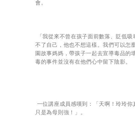
會。
「我從來不曾在孩子面前數落、貶低吸
不了自己，他也不想這樣。我們可以怎
園故事媽媽，帶孩子一起去宣導毒品的
毒的事件並沒有在他們心中留下陰影。
一位講座成員感嘆到：「天啊！玲玲你
只是為母則強！」。