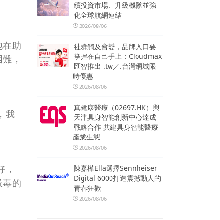
續投資市場、升級機隊並強
化全球航網連結
2026/08/06
地在助
社群觸及會變，品牌入口要
掌握在自己手上：Cloudmax
困難，
匯智推出 .tw／.台灣網域限
時優惠
2026/08/06
真健康醫療（02697.HK）與
，我
天津具身智能創新中心達成
戰略合作 共建具身智能醫療
產業生態
2026/08/06
好，
陳嘉樺Ella選擇Sennheiser
Digital 6000打造震撼動人的
吸毒的
青春狂歡
2026/08/06