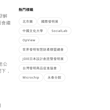
熱門標籤
辯解
北市圖
國際發明展
而會繼
中國文化大學
SocialLab
OpView
世界發明智慧財產聯盟總會
JDIE日本設計創意暨發明展
老公
台灣發明商品促進協會
問下，
Microchip
永春分館
機