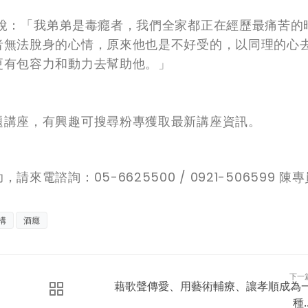
說：「我弟弟是毒癮者，我們全家都正在經歷最痛苦的
者無法脫身的心情，原來他也是不好受的，以同理的心
更有包容力和動力去幫助他。」
題講座，有興趣可搜尋粉專獲取最新講座資訊。
諮詢：05-6625500 / 0921-506599 陳專
構
酒癮
下一
藉歌聲傳愛、用藝術輔療、讓孝順成為
種..