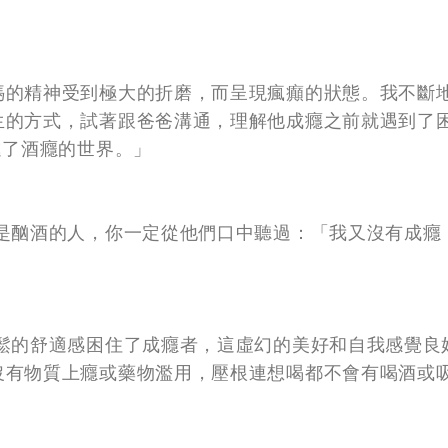
媽的精神受到極大的折磨，而呈現瘋癲的狀態。我不斷
生的方式，試著跟爸爸溝通，理解他成癮之前就遇到了
進了酒癮的世界。」
是酗酒的人，你一定從他們口中聽過：「我又沒有成癮
鬆的舒適感困住了成癮者，這虛幻的美好和自我感覺良
沒有物質上癮或藥物濫用，壓根連想喝都不會有喝酒或