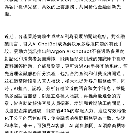
為客戶提供完整、高效的上雲服務，共同搶佔金融創新先
機。
近期，各產業紛紛將生成式AI列為發展的關鍵焦點。對金融
業而言，引入AI ChatBot成為解決眾多客服問題的有效手
段。雲動力資訊推出的Argon AI ChatBot不僅透過多層次
對話化和消費者意圖辨識，能夠從預先訓練的知識庫中提取
資料回答問題、介紹服務等，更可透過API串接其他系統，預
先處理金融服務部分流程，包括合約查詢和付費服務開通，
並在適當階段引入真人核決，極大地提升客戶服務效率。同
時，AI整合、記錄、分析各種管道的語音和文字訊息，並提
供多國語言服務，以建立各種人物誌，再推薦最適合的方
案，皆有助於解決客服人員招募、培訓和近期缺工的問題，
以遊戲產業的經驗，能節省40%的客服人力。這也有效地優
化了公司的營運結構，使金融業的後勤服務更為一致、快速
和專業。未來，可預見AI客服、AI 銷售顧問、AI洞察商機等