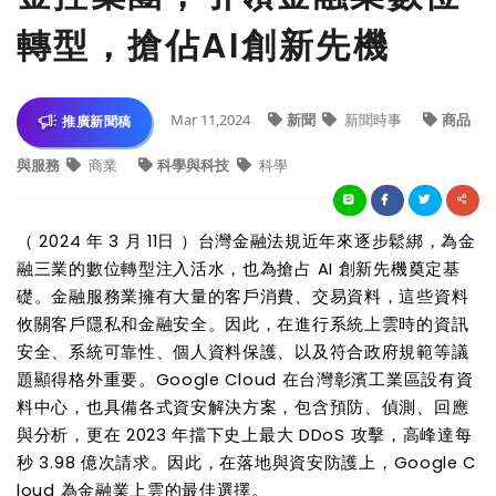
轉型，搶佔AI創新先機
Mar 11,2024
新聞
新聞時事
商品
推廣新聞稿
與服務
商業
科學與科技
科學
（ 2024 年 3 月 11日 ）台灣金融法規近年來逐步鬆綁，為金
融三業的數位轉型注入活水，也為搶占 AI 創新先機奠定基
礎。金融服務業擁有大量的客戶消費、交易資料，這些資料
攸關客戶隱私和金融安全。因此，在進行系統上雲時的資訊
安全、系統可靠性、個人資料保護、以及符合政府規範等議
題顯得格外重要。Google Cloud 在台灣彰濱工業區設有資
料中心，也具備各式資安解決方案，包含預防、偵測、回應
與分析，更在 2023 年擋下史上最大 DDoS 攻擊，高峰達每
秒 3.98 億次請求。因此，在落地與資安防護上，Google C
loud 為金融業上雲的最佳選擇。