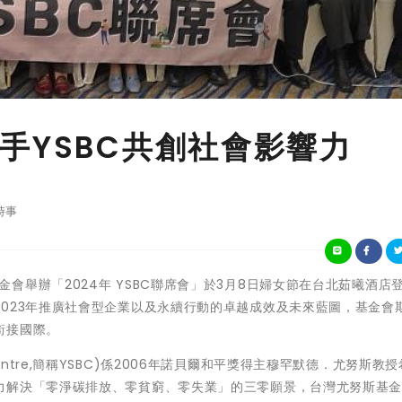
手YSBC共創社會影響力
時事
尤努斯基金會舉辦「2024年 YSBC聯席會」於3月8日婦女節在台北茹曦酒店
023年推廣社會型企業以及永續行動的卓越成效及未來藍圖，基金會
銜接國際。
ss Centre,簡稱YSBC)係2006年諾貝爾和平獎得主穆罕默德．尤努斯教
力解決「零淨碳排放、零貧窮、零失業」的三零願景，台灣尤努斯基