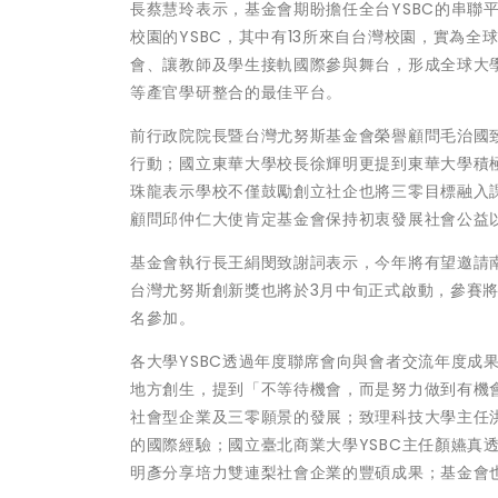
長蔡慧玲表示，基金會期盼擔任全台YSBC的串聯平
校園的YSBC，其中有13所來自台灣校園，實為全
會、讓教師及學生接軌國際參與舞台，形成全球大學
等產官學研整合的最佳平台。
前行政院院長暨台灣尤努斯基金會榮譽顧問毛治國
行動；國立東華大學校長徐輝明更提到東華大學積
珠龍表示學校不僅鼓勵創立社企也將三零目標融入
顧問邱仲仁大使肯定基金會保持初衷發展社會公益
基金會執行長王絹閔致謝詞表示，今年將有望邀請南
台灣尤努斯創新獎也將於3月中旬正式啟動，參賽
名參加。
各大學YSBC透過年度聯席會向與會者交流年度成
地方創生，提到「不等待機會，而是努力做到有機會
社會型企業及三零願景的發展；致理科技大學主任
的國際經驗；國立臺北商業大學YSBC主任顏嬿真
明彥分享培力雙連梨社會企業的豐碩成果；基金會