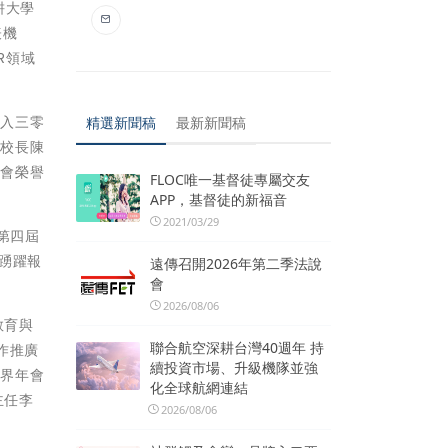
耕大學
表機
R領域
投入三零
精選新聞稿
最新新聞稿
學校長陳
金會榮譽
FLOC唯一基督徒專屬交友
APP，基督徒的新福音
2021/03/29
第四屆
踴躍報
遠傳召開2026年第二季法說
會
2026/08/06
教育與
聯合航空深耕台灣40週年 持
作推廣
續投資市場、升級機隊並強
世界年會
化全球航網連結
主任李
2026/08/06