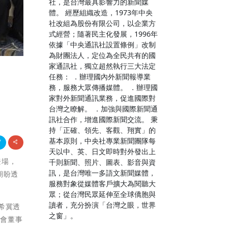
社，是台灣最具影響力的新聞媒
體。 經歷組織改造，1973年中央
社改組為股份有限公司，以企業方
式經營；隨著民主化發展，1996年
依據「中央通訊社設置條例」改制
為財團法人，定位為全民共有的國
家通訊社，獨立超然執行三大法定
任務： ．辦理國內外新聞報導業
務，服務大眾傳播媒體。 ．辦理國
家對外新聞通訊業務，促進國際對
台灣之瞭解。 ．加強與國際新聞通
訊社合作，增進國際新聞交流。 秉
持「正確、領先、客觀、翔實」的
基本原則，中央社專業新聞團隊每
天以中、英、日文即時對外發出上
登場，
千則新聞、照片、圖表、影音與資
訊，是台灣唯一多語文新聞媒體，
期盼透
服務對象從媒體客戶擴大為閱聽大
眾；從台灣民眾延伸至全球僑胞與
讀者，充分扮演「台灣之眼，世界
授希冀透
之窗」。
金會董事