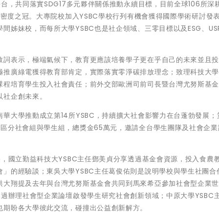
台，共同落實SDG17多元夥伴關係推動永續目標，目前全球106所深
球密度之冠。大專院校加入YSBC學校行列有機會獲得國際學術研討發
間姊妹校，而每所大學YSBC也是社企領域、三零目標以及ESG、US
致詞表示，極端氣候下，教育更應該培養學子更在乎自己的未來並且
極推廣綠電獲得教育部肯定，實際落實零淨碳排放理念；致理科技大
課程培育學生投入社會責任；前外交部歐洲司前司長暨台灣尤努斯基
以社企創未來。
華大學推動成立第14所YSBC，持續擴大社會影響力在台蓬勃發展；
將區分社會組與學生組，總獎金65萬元，邀請全台學生團隊及社會企業
果，國立勤益科技大YSBC主任鄧美貞分享透過基金會資源，投入食農
」的經驗談；東吳大學YSBC主任葛俊佑則是說明學校與學生社團合
洪大翔提及去年與台灣尤努斯基金會共同到馬來希亞參加社會型企業
透過辦理社會型企業論壇啟發學生研究社會創新領域；中原大學YSBC
也期盼各大學彼此交流，碰撞出公益創新解方。