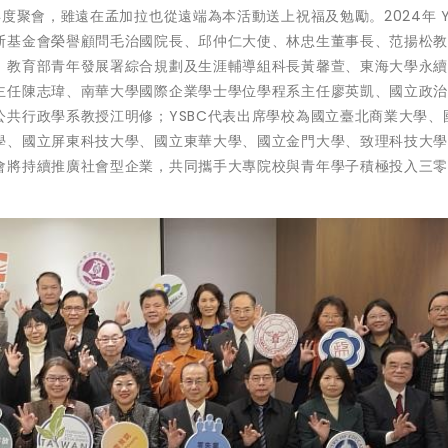
度聚會，雖遠在孟加拉也從遠端為本活動送上祝福及勉勵。2024年 Y
斯基金會榮譽顧問毛治國院長、邱仲仁大使、林忠生董事長、范揚松
、教育部青年發展署綜合規劃及生涯輔導組科長黃馨萱、東海大學永
主任陳志瑋、南華大學國際企業學士學位學程系主任廖英凱、國立政
共行政學系教授江明修；YSBC代表出席學校為國立臺北商業大學、
學、國立屏東科技大學、國立東華大學、國立金門大學、致理科技大
會將持續推廣社會型企業，共同攜手大專院校與青年學子積極投入三