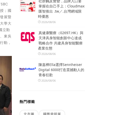
社群觸及會變，品牌入口要
SBC
掌握在自己手上：Cloudmax
教授；國
匯智推出 .tw／.台灣網域限
時優惠
續發展暨
2026/08/06
治大學大
國立勤
真健康醫療（02697.HK）與
學、東吳
天津具身智能創新中心達成
零行動，
戰略合作 共建具身智能醫療
產業生態
2026/08/06
陳嘉樺Ella選擇Sennheiser
Digital 6000打造震撼動人的
青春狂歡
2026/08/06
熱門標籤
北市圖
國際發明展