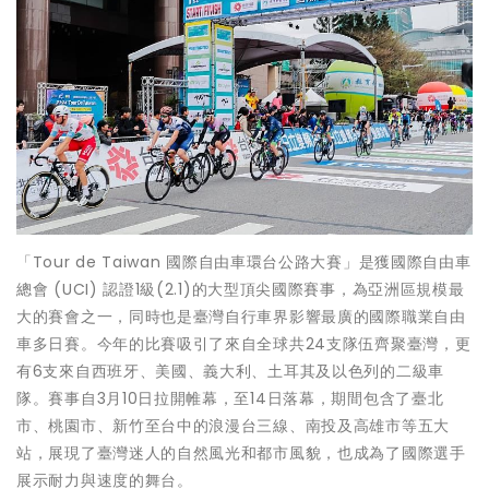
「Tour de Taiwan 國際自由車環台公路大賽」是獲國際自由車
總會 (UCI) 認證1級(2.1)的大型頂尖國際賽事，為亞洲區規模最
大的賽會之一，同時也是臺灣自行車界影響最廣的國際職業自由
車多日賽。今年的比賽吸引了來自全球共24支隊伍齊聚臺灣，更
有6支來自西班牙、美國、義大利、土耳其及以色列的二級車
隊。賽事自3月10日拉開帷幕，至14日落幕，期間包含了臺北
市、桃園市、新竹至台中的浪漫台三線、南投及高雄市等五大
站，展現了臺灣迷人的自然風光和都市風貌，也成為了國際選手
展示耐力與速度的舞台。