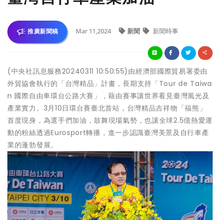
Mar 11,2024
新聞
新聞時事
推廣新聞稿
(中央社訊息服務20240311 10:50:55)由經濟部國際貿易署委由
外貿協會執行的「台灣精品」計畫，長期支持「Tour de Taiwa
n 國際自由車環台公路大賽」，藉由賽事讓世界看見臺灣風光及
產業實力。3月10日環台賽臺北首站，台灣精品吉祥物「福熊」
首度現身，為選手們加油，鼓舞現場氣勢，也讓全球2.5億熱愛運
動的粉絲透過Eurosport轉播，進一步認識臺灣美景及自行車產
業的蓬勃發展。