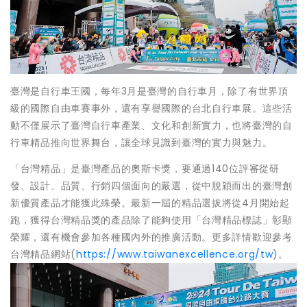
臺灣是自行車王國，每年3月是臺灣的自行車月，除了有世界頂
級的國際自由車賽事外，還有享譽國際的台北自行車展。這些活
動不僅展示了臺灣自行車產業、文化和創新實力，也將臺灣的自
行車精品推向世界舞台，讓全球見識到臺灣的實力與魅力。
「台灣精品」是臺灣產品的奧斯卡獎，要通過140位評審從研
發、設計、品質、行銷四個面向的嚴選，從中脫穎而出的臺灣創
新優質產品才能獲此殊榮。最新一屆的精品選拔將從4月開始起
跑，獲得台灣精品獎的產品除了能夠使用「台灣精品標誌」彰顯
榮耀，還有機會參加各種國內外的推廣活動。更多詳情歡迎參考
台灣精品網站(
https://www.taiwanexcellence.org/tw
)。