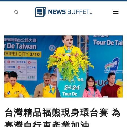
回到首頁
新聞稿分類
登入
刊登
台灣精品福熊現身環台賽 為
臺灣自行車產業加油