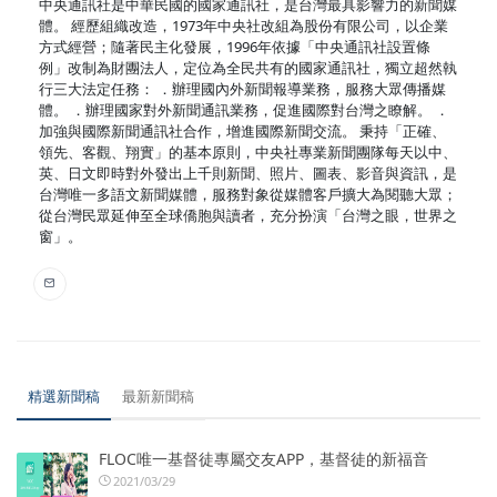
中央通訊社是中華民國的國家通訊社，是台灣最具影響力的新聞媒
體。 經歷組織改造，1973年中央社改組為股份有限公司，以企業
方式經營；隨著民主化發展，1996年依據「中央通訊社設置條
例」改制為財團法人，定位為全民共有的國家通訊社，獨立超然執
行三大法定任務： ．辦理國內外新聞報導業務，服務大眾傳播媒
體。 ．辦理國家對外新聞通訊業務，促進國際對台灣之瞭解。 ．
加強與國際新聞通訊社合作，增進國際新聞交流。 秉持「正確、
領先、客觀、翔實」的基本原則，中央社專業新聞團隊每天以中、
英、日文即時對外發出上千則新聞、照片、圖表、影音與資訊，是
台灣唯一多語文新聞媒體，服務對象從媒體客戶擴大為閱聽大眾；
從台灣民眾延伸至全球僑胞與讀者，充分扮演「台灣之眼，世界之
窗」。
精選新聞稿
最新新聞稿
FLOC唯一基督徒專屬交友APP，基督徒的新福音
2021/03/29