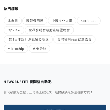
熱門標籤
北市圖
國際發明展
中國文化大學
SocialLab
OpView
世界發明智慧財產聯盟總會
JDIE日本設計創意暨發明展
台灣發明商品促進協會
Microchip
永春分館
NEWSBUFFET 新聞稿自助吧
新聞稿的好去處，三分鐘上稿完成，最快接觸最多讀者的方案！