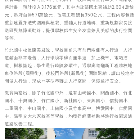
善計畫」預計投入3,176萬元，其中內政部國土署補助2,604萬餘
元，縣府自籌571萬餘元，改善工程總長350公尺。工程內容包括
重新建置穿透式圍籬與植栽、重鋪人行道地磚、重新規劃家長接
送區與無障礙動線，提供學校師生安全友善兼具美感的步行空間
等等。
竹北國中校長陳美君說，學校目前只有前門兩側有人行道，人行
道鋪面非常老舊，人行環境零碎而無串連，加上機車、電箱擋
道、樹根隆起，學生通行時險象環生。通學廊道翻新工程將校地
東側路段(國興街)、後校門路段(新民街) 圍牆退縮，讓出校地空
間做人行道，形成ㄇ字型串聯之人行空間，保障通行安全。
教育局指出，除了竹北國中外，還有山崎國小、關西國小、竹北
國小、十興國小、竹仁國小、新社國小、東興國小、信勢國小、
二重國小、中山國小、上館國小及竹東高中、博愛國中、仁愛國
中、陽明交大六家校區等學校，均獲得經費補助將進行校園週邊
道路改善工程。