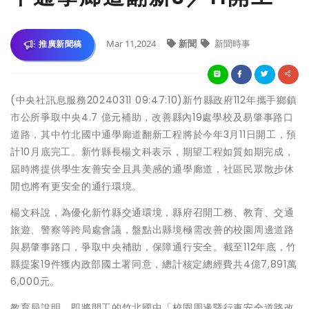
Mar 11,2024
新聞
新聞時事
推廣新聞稿
(中央社訊息服務20240311 09:47:10)新竹縣政府112年攜手鄉鎮
市公所爭取中央4.7 億元補助，改善縣內19處學校及易肇事路口
道路，其中竹北國中通學廊道翻新工程將於今年3月11日開工，預
計10月底完工。新竹縣長楊文科表示，期望工程如質如期完成，
屆時將提供學生友善安全且具美感的通學廊道，社區民眾散步休
閒也將有更安全的通行環境。
楊文科說，為優化新竹縣交通環境，縣府召開工務、教育、交通
旅遊、警察等跨局處會議，盤點出縣境極需改善的校園周邊道路
與易肇事路口，爭取中央補助，保障通行安全。截至112年底，竹
縣提案19件獲內政部國土署同意，總計核定總經費共4億7,891萬
6,000元。
教育局說明，即將開工的竹北國中「校園周邊暨行車安全道路改