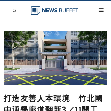
回到首頁
新聞稿分類
登入
刊登
打造友善人本環境 竹北國
中通學廊道翻新3／11開工