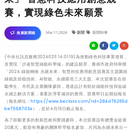
賽，實現綠色未來願景
Mar 11,2024
新聞
新聞時事
推廣新聞稿
(中央社訊息服務20240311 14:01:19)為推動綠色科技事業發展，
並實現「沙崙智慧綠能科學城」的建設願景，臺南市政府特舉辦
「2024 綠能轉換 永續未來」智慧科技應用創意競賽其主題圍繞
綠能及節能技術、AI智能、永續環境三大主題。本次競賽旨在鼓
勵學生、市民及企業團隊參與，透過設計有助於綠能科技與低碳
永續之解決方案，著重於淨零減排的應用。競賽即日起開始報名
（報名網址：
https://www.beclass.com/rid=284d76265d
be7568703e
），並於4月19日截止報名。
為了鼓勵更多的創新思維和實踐參與，本次競賽設有總獎金超過
20萬元，歡迎有興趣的團隊即早報名參加，共同為永續未來出一