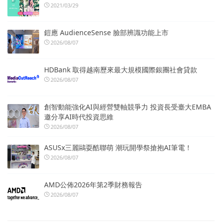
2021/03/29
鎧應 AudienceSense 臉部辨識功能上市
2026/08/07
HDBank 取得越南歷來最大規模國際銀團社會貸款
2026/08/07
創智動能強化AI與經營雙軸競爭力 投資長受臺大EMBA
邀分享AI時代投資思維
2026/08/07
ASUSx三麗鷗耍酷聯萌 潮玩開學祭搶抱AI筆電！
2026/08/07
AMD公佈2026年第2季財務報告
2026/08/07