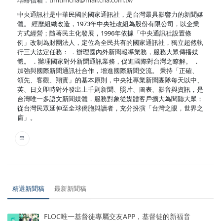
中央通訊社是中華民國的國家通訊社，是台灣最具影響力的新聞媒
體。 經歷組織改造，1973年中央社改組為股份有限公司，以企業
方式經營；隨著民主化發展，1996年依據「中央通訊社設置條
例」改制為財團法人，定位為全民共有的國家通訊社，獨立超然執
行三大法定任務： ．辦理國內外新聞報導業務，服務大眾傳播媒
體。 ．辦理國家對外新聞通訊業務，促進國際對台灣之瞭解。 ．
加強與國際新聞通訊社合作，增進國際新聞交流。 秉持「正確、
領先、客觀、翔實」的基本原則，中央社專業新聞團隊每天以中、
英、日文即時對外發出上千則新聞、照片、圖表、影音與資訊，是
台灣唯一多語文新聞媒體，服務對象從媒體客戶擴大為閱聽大眾；
從台灣民眾延伸至全球僑胞與讀者，充分扮演「台灣之眼，世界之
窗」。
精選新聞稿
最新新聞稿
FLOC唯一基督徒專屬交友APP，基督徒的新福音