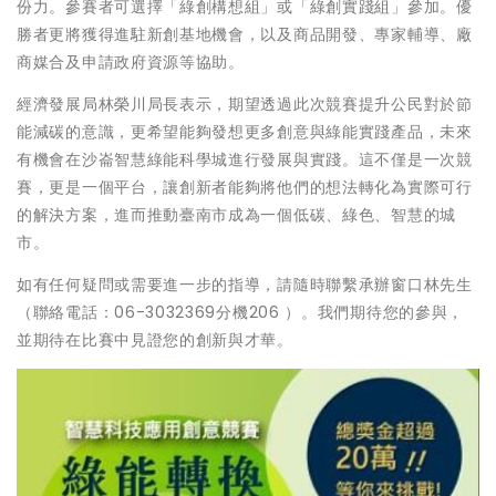
份力。參賽者可選擇「綠創構想組」或「綠創實踐組」參加。優
勝者更將獲得進駐新創基地機會，以及商品開發、專家輔導、廠
商媒合及申請政府資源等協助。
經濟發展局林榮川局長表示，期望透過此次競賽提升公民對於節
能減碳的意識，更希望能夠發想更多創意與綠能實踐產品，未來
有機會在沙崙智慧綠能科學城進行發展與實踐。這不僅是一次競
賽，更是一個平台，讓創新者能夠將他們的想法轉化為實際可行
的解決方案，進而推動臺南市成為一個低碳、綠色、智慧的城
市。
如有任何疑問或需要進一步的指導，請隨時聯繫承辦窗口林先生
（聯絡電話：06-3032369分機206 ）。我們期待您的參與，
並期待在比賽中見證您的創新與才華。