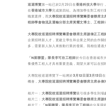
巡迴博覽
第一站已於2月29日在
香港科技大學
舉行
在
香港城市大學
完成第四站。為增加學生對工程行
職業選擇，而
大專院校巡迴招聘博覽籌委會聯席主
程師學會物流及運輸分部主席黃耀文博士、工程師
大專院校巡迴招聘博覽籌委會聯席主席謝偉正工程
企業招聘新人才，更建立學生和企業之間的合作關
多，需要新人加入來推動行業的發展。我相信通過
「
N
展聯盟」隊長李可欣工程師
於今日在香港城市
養優秀工程人才具有重要意義，期望大家可以在招
大專院校巡迴博覽下一站將於
3
月
12
日至
3
月
13
日
在
機會，
大專院校巡迴招聘博覽籌委會聯席主席余偉
相片一：
大專院校巡迴招聘博覽
吸引很多學生到場
相片二：
大專院校巡迴招聘博覽籌委會聯席主席謝
相片三：
「
N
展聯盟」隊長李可欣工程師
在分享環