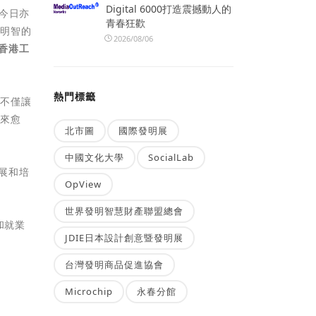
Digital 6000打造震撼動人的
今日亦
青春狂歡
更明智的
2026/08/06
香港工
熱門標籤
覽不僅讓
愈來愈
北市圖
國際發明展
中國文化大學
SocialLab
展和培
OpView
世界發明智慧財產聯盟總會
和就業
JDIE日本設計創意暨發明展
台灣發明商品促進協會
Microchip
永春分館