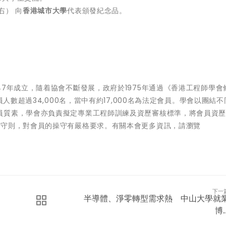
右） 向
香港城市大學
代表頒發紀念品。
47年成立，隨着協會不斷發展，政府於1975年通過《香港工程師學會
員人數超過34,000名，當中有約17,000名為法定會員。學會以團結
員質素，學會亦負責擬定專業工程師訓練及資歷審核標準，將會員資歷
業守則，對會員的操守有嚴格要求。有關本會更多資訊，請瀏覽
下一
半導體、淨零轉型需求熱 中山大學就
博..