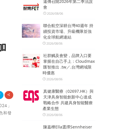
遠傳召開2026年第二季法說
會
2026/08/06
聯合航空深耕台灣40週年 持
續投資市場、升級機隊並強
化全球航網連結
加
2026/08/06
社群觸及會變，品牌入口要
掌握在自己手上：Cloudmax
匯智推出 .tw／.台灣網域限
時優惠
2026/08/06
真健康醫療（02697.HK）與
天津具身智能創新中心達成
戰略合作 共建具身智能醫療
024」
產業生態
色和發
2026/08/06
陳嘉樺Ella選擇Sennheiser