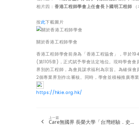
相片四：
香港工程師學會上任會長卜國明工程師
（
按
此
下載圖片
關於香港工程師學會
香港工程師學會前身為「香港工程協會」，早於19
(第1105章)，正式賦予學會法定地位。現時學會會
界別的工程師，為會員謀求福利為宗旨。為確保會
2個專業界別作出審核。同時，學會並積極推廣專
https://hkie.org.hk/
上一篇
Care無國界 長榮大學「台灣經驗．史...