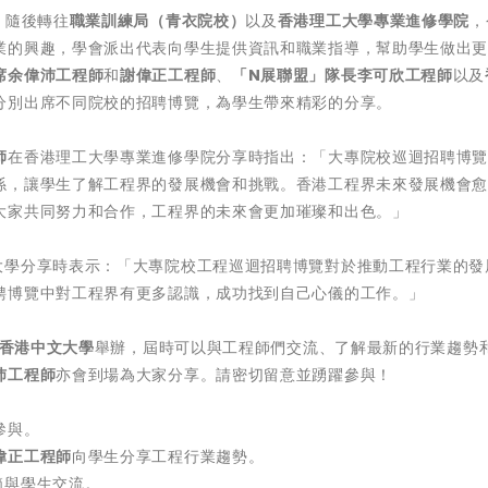
，隨後轉往
職業訓練局（青衣院校）
以及
香港理工大學專業進修學院
，
業的興趣，學會派出代表向學生提供資訊和職業指導，幫助學生做出
席余偉沛工程師
和
謝偉正工程師
、
「
N
展聯盟」隊長李可欣工程師
以及
分別出席不同院校的招聘博覽，為學生帶來精彩的分享。
師
在香港理工大學專業進修學院分享時指出：「大專院校巡迴招聘博
係，讓學生了解工程界的發展機會和挑戰。香港工程界未來發展機會
大家共同努力和合作，工程界的未來會更加璀璨和出色。」
大學分享時表示：「大專院校工程巡迴招聘博覽對於推動工程行業的發
聘博覽中對工程界有更多認識，成功找到自己心儀的工作。」
香港中文大學
舉辦，屆時可以與工程師們交流、了解最新的行業趨勢
沛工程師
亦會到場為大家分享。請密切留意並踴躍參與！
參與。
偉正工程師
向學生分享工程行業趨勢。
節與學生交流。