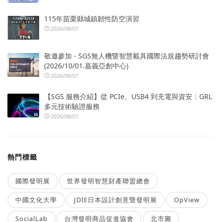
115年苗栗縣城鎮韌性防空演習
2026/08/07
敬邀參加 - SGS無人機暨智慧載具國際法規趨勢研討會
(2026/10/01.嘉義亞創中心)
2026/08/07
【SGS 服務介紹】從 PCIe、USB4 到充電與資安：GRL
多元技術驗證服務
2026/08/07
熱門標籤
國際發明展
世界發明智慧財產聯盟總會
中國文化大學
JDIE日本設計創意暨發明展
OpView
SocialLab
台灣發明商品促進協會
北市圖