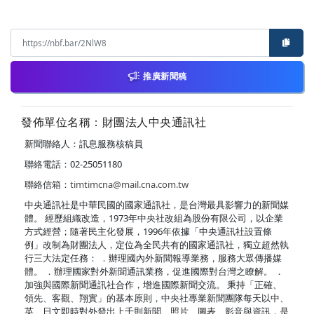
推廣新聞稿
發佈單位名稱：財團法人中央通訊社
新聞聯絡人：訊息服務核稿員
聯絡電話：02-25051180
聯絡信箱：
timtimcna@mail.cna.com.tw
中央通訊社是中華民國的國家通訊社，是台灣最具影響力的新聞媒
體。 經歷組織改造，1973年中央社改組為股份有限公司，以企業
方式經營；隨著民主化發展，1996年依據「中央通訊社設置條
例」改制為財團法人，定位為全民共有的國家通訊社，獨立超然執
行三大法定任務： ．辦理國內外新聞報導業務，服務大眾傳播媒
體。 ．辦理國家對外新聞通訊業務，促進國際對台灣之瞭解。 ．
加強與國際新聞通訊社合作，增進國際新聞交流。 秉持「正確、
領先、客觀、翔實」的基本原則，中央社專業新聞團隊每天以中、
英、日文即時對外發出上千則新聞、照片、圖表、影音與資訊，是