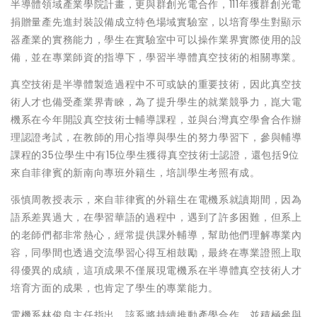
半導體領域產業學院計畫，更與群創光電合作，111年獲群創光電
捐贈量產先進封裝設備成立特色場域實驗室，以培育學生對顯示
器產業的實務能力，學生在實驗室中可以操作業界實際使用的設
備，並在專業師資的指導下，學習半導體真空技術的相關專業。
真空技術是半導體製造過程中不可或缺的重要技術，因此真空技
術人才也備受產業界青睞，為了提升學生的就業競爭力，崑大電
機系在今年開設真空技術士輔導課程，並與台灣真空學會合作辦
理認證考試，在教師的用心指導與學生的努力學習下，參與輔導
課程的35位學生中有15位學生獲得真空技術士認證，還包括9位
來自菲律賓的新南向專班外籍生，培訓學生考照有成。
張慎周教授表示，來自菲律賓的外籍生在電機系就讀期間，因為
語系差異過大，在學習華語的過程中，遇到了許多困難，但系上
的老師們都非常熱心，經常提供課外輔導，幫助他們理解專業內
容，同學間也透過交流學習心得互相鼓勵，最終在專業證照上取
得優異的成績，這項成果不僅展現電機系在半導體真空技術人才
培育方面的成果，也肯定了學生的專業能力。
電機系林俊良主任指出，該系將持續推動產學合作，並積極參與