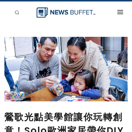
回到首頁
新聞稿分類
登入
刊登
鶯歌光點美學館讓你玩轉創
意！Solo歐洲家居帶你DIY