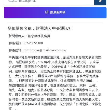
推廣新聞稿
發佈單位名稱：財團法人中央通訊社
新聞聯絡人：訊息服務核稿員
聯絡電話：02-25051180
聯絡信箱：
timtimcna@mail.cna.com.tw
中央通訊社是中華民國的國家通訊社，是台灣最具影響力的新聞媒
體。 經歷組織改造，1973年中央社改組為股份有限公司，以企業
方式經營；隨著民主化發展，1996年依據「中央通訊社設置條
例」改制為財團法人，定位為全民共有的國家通訊社，獨立超然執
行三大法定任務： ．辦理國內外新聞報導業務，服務大眾傳播媒
體。 ．辦理國家對外新聞通訊業務，促進國際對台灣之瞭解。 ．
加強與國際新聞通訊社合作，增進國際新聞交流。 秉持「正確、
領先、客觀、翔實」的基本原則，中央社專業新聞團隊每天以中、
英、日文即時對外發出上千則新聞、照片、圖表、影音與資訊，是
台灣唯一多語文新聞媒體，服務對象從媒體客戶擴大為閱聽大眾；
從台灣民眾延伸至全球僑胞與讀者，充分扮演「台灣之眼，世界之
窗」。