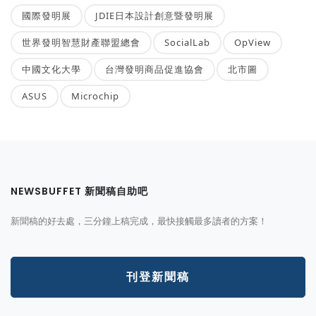
國際發明展
JDIE日本設計創意暨發明展
世界發明智慧財產聯盟總會
SocialLab
OpView
中國文化大學
台灣發明商品促進協會
北市圖
ASUS
Microchip
NEWSBUFFET 新聞稿自助吧
新聞稿的好去處，三分鐘上稿完成，最快接觸最多讀者的方案！
刊登新聞稿