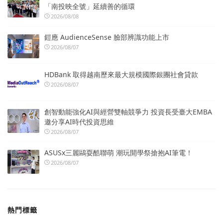
「南投映全號」延續善的循環
2026/08/08
鎧應 AudienceSense 臉部辨識功能上市
2026/08/07
HDBank 取得越南歷來最大規模國際銀團社會貸款
2026/08/07
創智動能強化AI與經營雙軸競爭力 投資長受臺大EMBA
邀分享AI時代投資思維
2026/08/07
ASUSx三麗鷗耍酷聯萌 潮玩開學祭搶抱AI筆電！
2026/08/07
熱門標籤