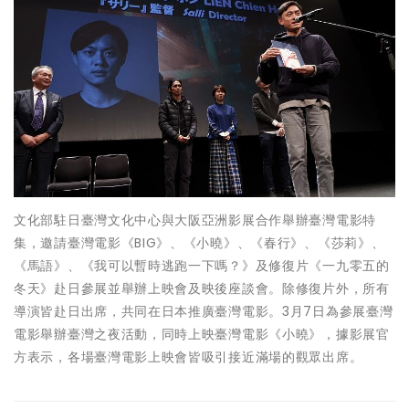
文化部駐日臺灣文化中心與大阪亞洲影展合作舉辦臺灣電影特
集，邀請臺灣電影《BIG》、《小曉》、《春行》、《莎莉》、
《馬語》、《我可以暫時逃跑一下嗎？》及修復片《一九零五的
冬天》赴日參展並舉辦上映會及映後座談會。除修復片外，所有
導演皆赴日出席，共同在日本推廣臺灣電影。3月7日為參展臺灣
電影舉辦臺灣之夜活動，同時上映臺灣電影《小曉》，據影展官
方表示，各場臺灣電影上映會皆吸引接近滿場的觀眾出席。