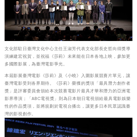
文化部駐日臺灣文化中心主任王淑芳代表文化部長史哲向得獎導
演練建宏祝賀，並祝福《莎莉》未來能在日本各地上映，參加更
多國際影展，為臺灣電影爭光。
本屆影展臺灣電影《莎莉》及《小曉》入圍影展競賽片單元，讓
臺灣電影受到各界期待。《莎莉》榮獲的獎項「最具潛力創作者
獎」是評審委員會頒給本次競賽電影片最具才華和潛力的亞洲電
影界導演；「ABC電視獎」則為日本朝日電視頒給最具電影娛樂
性的作品獎項，並將規劃於電視台播出，讓更多日本民眾認識臺
灣的影視創作。