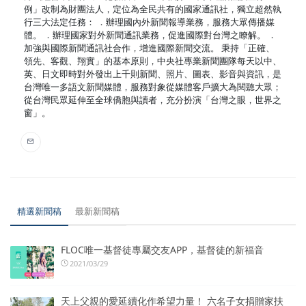
例」改制為財團法人，定位為全民共有的國家通訊社，獨立超然執
行三大法定任務： ．辦理國內外新聞報導業務，服務大眾傳播媒
體。 ．辦理國家對外新聞通訊業務，促進國際對台灣之瞭解。 ．
加強與國際新聞通訊社合作，增進國際新聞交流。 秉持「正確、
領先、客觀、翔實」的基本原則，中央社專業新聞團隊每天以中、
英、日文即時對外發出上千則新聞、照片、圖表、影音與資訊，是
台灣唯一多語文新聞媒體，服務對象從媒體客戶擴大為閱聽大眾；
從台灣民眾延伸至全球僑胞與讀者，充分扮演「台灣之眼，世界之
窗」。
精選新聞稿
最新新聞稿
FLOC唯一基督徒專屬交友APP，基督徒的新福音
2021/03/29
天上父親的愛延續化作希望力量！ 六名子女捐贈家扶