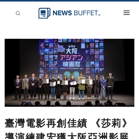
回到首頁
新聞稿分類
登入
刊登
臺灣電影再創佳績 《莎莉》
導演練建宏獲大阪亞洲影展