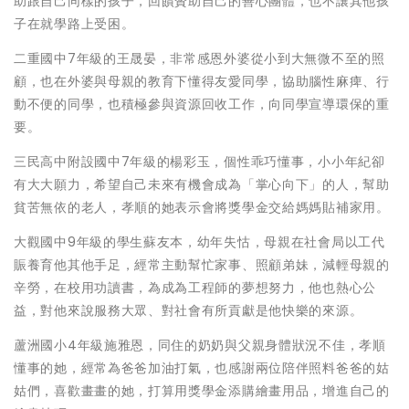
助跟自己同樣的孩子，回饋贊助自己的善心團體，也不讓其他孩
子在就學路上受困。
二重國中7年級的王晟晏，非常感恩外婆從小到大無微不至的照
顧，也在外婆與母親的教育下懂得友愛同學，協助腦性麻痺、行
動不便的同學，也積極參與資源回收工作，向同學宣導環保的重
要。
三民高中附設國中7年級的楊彩玉，個性乖巧懂事，小小年紀卻
有大大願力，希望自己未來有機會成為「掌心向下」的人，幫助
貧苦無依的老人，孝順的她表示會將獎學金交給媽媽貼補家用。
大觀國中9年級的學生蘇友本，幼年失怙，母親在社會局以工代
賑養育他其他手足，經常主動幫忙家事、照顧弟妹，減輕母親的
辛勞，在校用功讀書，為成為工程師的夢想努力，他也熱心公
益，對他來說服務大眾、對社會有所貢獻是他快樂的來源。
蘆洲國小4年級施雅恩，同住的奶奶與父親身體狀況不佳，孝順
懂事的她，經常為爸爸加油打氣，也感謝兩位陪伴照料爸爸的姑
姑們，喜歡畫畫的她，打算用獎學金添購繪畫用品，增進自己的