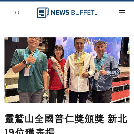
回到首頁
新聞稿分類
登入
刊登
靈鷲山全國普仁獎頒獎 新北
19位獲表揚