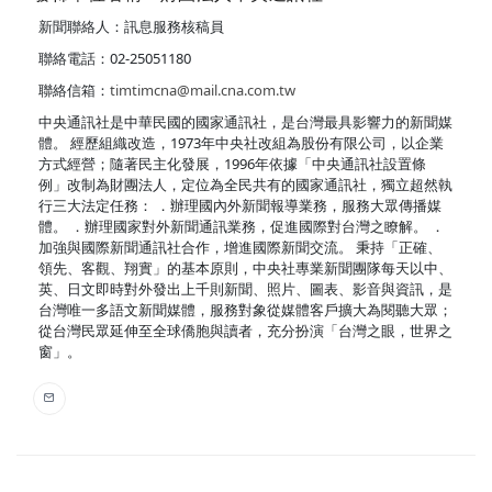
新聞聯絡人：訊息服務核稿員
聯絡電話：02-25051180
聯絡信箱：
timtimcna@mail.cna.com.tw
中央通訊社是中華民國的國家通訊社，是台灣最具影響力的新聞媒
體。 經歷組織改造，1973年中央社改組為股份有限公司，以企業
方式經營；隨著民主化發展，1996年依據「中央通訊社設置條
例」改制為財團法人，定位為全民共有的國家通訊社，獨立超然執
行三大法定任務： ．辦理國內外新聞報導業務，服務大眾傳播媒
體。 ．辦理國家對外新聞通訊業務，促進國際對台灣之瞭解。 ．
加強與國際新聞通訊社合作，增進國際新聞交流。 秉持「正確、
領先、客觀、翔實」的基本原則，中央社專業新聞團隊每天以中、
英、日文即時對外發出上千則新聞、照片、圖表、影音與資訊，是
台灣唯一多語文新聞媒體，服務對象從媒體客戶擴大為閱聽大眾；
從台灣民眾延伸至全球僑胞與讀者，充分扮演「台灣之眼，世界之
窗」。