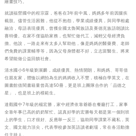
繪畫技巧。
就讀福營國中的程宗霖，爸爸在3年前中風，媽媽多年前因腿疾
截肢。儘管生活困難，他從不抱怨，學業成績優異，與同學相處
融洽，母語表現優異，曾獲全國太魯閣族語及賽德克族語朗讀比
賽特優。在家不僅協助家務，也幫忙做代工，減輕父母經濟負
擔。他說，一路走來有太多人幫助他，像是媽媽的醫藥費、老師
們免費的課業輔導等，因為父母身體都不好，立志當醫生。將來
希望能做公益回饋社會。
清水國小6年級劉展麟，成績優異、熱情開朗，和媽媽、哥哥借
住親友家，體恤以網拍為生的媽媽收入不豐，積極自學英文，在
圖書館借閱書籍量曾高達50冊，更是班上團隊合作的「品德之
星」，也是班上的模範生。
達觀國中7年級的楊宏勝，家中經濟依靠爺爺在餐廳打工，家事
全靠年事已高的奶奶幫忙。認真好學的宏勝每天都是第一個到班
上的學生，口才很好、反應舉一反三，協助同學課業不藏私，英
文、國文能力頂尖，代表學校參加英語讀者劇場，常在各活動擔
任主持人。