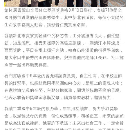
第14屆靈鷲山全國普仁獎頒獎典禮3月10日舉行，表揚71位從全
國各縣市遴選的品德優秀學生，其中新北有19位。每個小太陽的
生命故事都讓人動容，獲頒普仁獎實至名歸。
就讀新北市貢寮實驗國中的林芯蕾，由外婆撫養長大，個性堅
韌，知足感恩。接受田徑隊的高強度訓練，一滴滴汗水淬煉成一
面面獎牌，平日在場上揮汗奔馳，轉身仍能溫柔的指導學弟妹，
是大家口中優秀的田徑隊隊長。與推薦他的老師江長銘、社工施
承智一起出席頒獎典禮。
石門實驗國中9年級的曾允權認真負責、自主性高，在學校是師
長的好幫手、也能組織同學間團結向心力，是班上的靈魂人物；
在家體恤父母的辛勞，主動分擔家務，關懷並協助罹癌的母親。
他表示將善用獎學金孝順父母，購買學習教材，繼續努力。
就讀二重國中9年級的賴乃華，年年用功讀書、努力爭取獎學
金，以減輕父母的負擔，個性成熟懂事、積極正直，未來的志願
是成為法官或律師。她更許下承諾：未來出社會工作，一定會贊