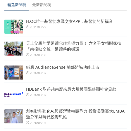
精選新聞稿
最新新聞稿
FLOC唯一基督徒專屬交友APP，基督徒的新福音
2021/03/29
天上父親的愛延續化作希望力量！ 六名子女捐贈家扶
「南投映全號」延續善的循環
2026/08/08
鎧應 AudienceSense 臉部辨識功能上市
2026/08/07
HDBank 取得越南歷來最大規模國際銀團社會貸款
2026/08/07
創智動能強化AI與經營雙軸競爭力 投資長受臺大EMBA
邀分享AI時代投資思維
2026/08/07