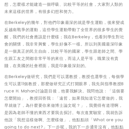
想，怎麼樣才能建造一個呼吸、比較平等的社會，大家對人類的
未來這樣的世界，有很多幻想和努力。
在Berkeley的幾年，對他們印象最深的就是學生運動，後來變成
反越南戰爭的運動，這些學生運動帶動了全世界的很多學生的覺
醒，我們的社會應該是什麼樣；我在Berkeley，也看到學生對社
會的關懷，我非常興奮，學生好像不一樣。所以到美國最深印象
是一個真正的民主自由，比較平等的國家，學生跟老師之間、學
生跟工友之間都非常平等的來往，而這人是平等，職業沒有貴
賤，在美國的社會裡面，我是印象最深刻的。
在Berkeley做研究，我們是可以選教授，教授也選學生，每個學
生可以選11個教授，那麼做研究正式打開眼界，我先與指導教授B
ruce H. Mahan討論題目後，他要我解決。我問他說：「這個要
怎麼開始」，教授回答我：「遠哲，如果我知道它怎麼做的，我
早就做了，為什麼要你來做博士論文呢？」，我覺得有道理啊，
是因為老師不懂的東西才要我去探討。每次進實驗室，我就告訴
他說「我想這樣做啊、怎麼樣做」，他點點頭「What are you
going to do next?」下一步呢，我的下一步通常沒有，他點點