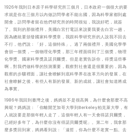
1926年我到日本原子科學研究所三個月，日本政府一個很大的要
求就是你在三個月以內做訪問學者不能出國，因為科學家都到處
開會，訪問學者留在他們研究所的時間很短，我說好吧，就簽
了。我到的那個禮拜，美國白宮打電話來說要我要去白宮一趟，
因為總統要頒發國家科學獎章，我跟科學研究所的人說我不回去
不行，他們說：「好，這個特殊」。過了兩個禮拜，美國化學學
會頒一個獎，一個物理化學獎，那三年裡面得到了三個獎，物理
化學獎、國家科學獎及諾貝爾獎。但是老實告訴你，得獎這些事
啊，對我們做科學的預測重要，觀察對社會還是很重要的，因為
觀察的步驟裡面，讓社會瞭解到底科學界在改革方向的發展，在
社會瞭解之後，有些人有新的發展、新的成就，讓社會知道將成
為事實。
1986年我回到臺灣之後，媽媽並不是很高興，為什麼會那麼不高
興呢？媽媽說：「你離開芝加哥大學到Berkeley柏克萊大學，有
人就說要是那個年輕人走了，這個年輕人有一天會得諾貝爾獎，
已經好多年了，為什麼你沒有得諾貝爾獎呢」。第二年，我拿那
麼多獎回到家，媽媽看到說：「遠哲，你為什麼不老實一點。去