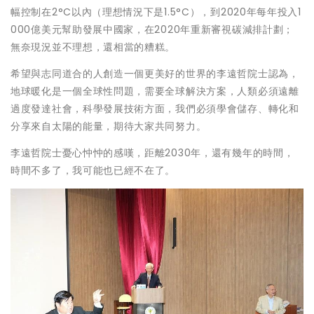
幅控制在2°C以內（理想情況下是1.5°C），到2020年每年投入1
000億美元幫助發展中國家，在2020年重新審視碳減排計劃；
無奈現況並不理想，還相當的糟糕。
希望與志同道合的人創造一個更美好的世界的李遠哲院士認為，
地球暖化是一個全球性問題，需要全球解決方案，人類必須遠離
過度發達社會，科學發展技術方面，我們必須學會儲存、轉化和
分享來自太陽的能量，期待大家共同努力。
李遠哲院士憂心忡忡的感嘆，距離2030年，還有幾年的時間，
時間不多了，我可能也已經不在了。