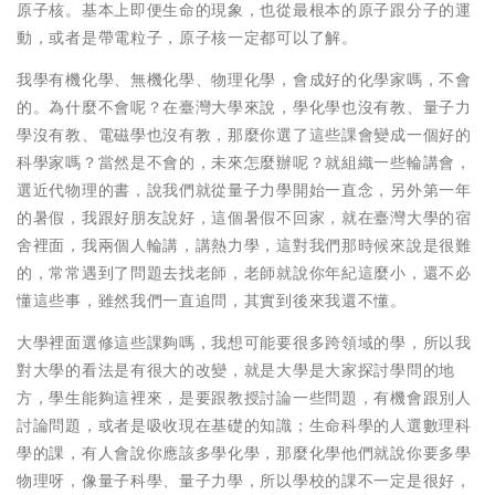
原子核。基本上即便生命的現象，也從最根本的原子跟分子的運
動，或者是帶電粒子，原子核一定都可以了解。
我學有機化學、無機化學、物理化學，會成好的化學家嗎，不會
的。為什麼不會呢？在臺灣大學來說，學化學也沒有教、量子力
學沒有教、電磁學也沒有教，那麼你選了這些課會變成一個好的
科學家嗎？當然是不會的，未來怎麼辦呢？就組織一些輪講會，
選近代物理的書，說我們就從量子力學開始一直念，另外第一年
的暑假，我跟好朋友說好，這個暑假不回家，就在臺灣大學的宿
舍裡面，我兩個人輪講，講熱力學，這對我們那時候來說是很難
的，常常遇到了問題去找老師，老師就說你年紀這麼小，還不必
懂這些事，雖然我們一直追問，其實到後來我還不懂。
大學裡面選修這些課夠嗎，我想可能要很多跨領域的學，所以我
對大學的看法是有很大的改變，就是大學是大家探討學問的地
方，學生能夠這裡來，是要跟教授討論一些問題，有機會跟別人
討論問題，或者是吸收現在基礎的知識；生命科學的人選數理科
學的課，有人會說你應該多學化學，那麼化學他們就說你要多學
物理呀，像量子科學、量子力學，所以學校的課不一定是很好，