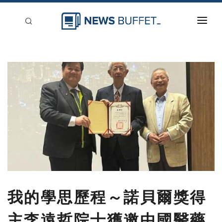
回到首頁
新聞稿分類
登入
刊登
我的學思歷程～諾貝爾獎得
主李遠哲院士獲邀中國醫藥