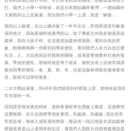
日本的高炮已經打不到。它們安全的自由翱翔，然後就選擇地方
打。我們上小學一年時候，就是日本開始轟炸臺灣，一開始轟炸
大家跑到山上去躲避，所以我們小學一上課，就是「解散」。
我到山上躲避，在山上總共躲了一年半左右，對我來講是印象最
深的地方，因為那個時候臺灣的山，除了農家之外很多都是原始
森林，我在小孩子時，在這個原始森林裡面跑，看到自然的景
象，動物啊鳥啊一些看到四季的變化，看到我們人在大自然怎麼
生活，人、大自然的這些親密的關係，或者是整個農村社會的發
展、季節的變化，那個時候是學了很多。雖然沒有上這個常識課
教你四季的變化－春、夏、秋、冬，但是在森林裡面你都會看得
見，那就可以學到更多。
二次大戰結束後，1945年我們就回到村裡面上課，那時候是我非
常失望的一年。
回到課堂裡坐著的時候，老師拿著粉筆在黑板上教課，這個事情
這麼無聊，在大自然裡學很多東西，到處跑、到處躲…現在也常
常想這個，每個人成長過程裡面，應該有一段記憶是在原始森林
裡面或者是山上過簡單的生活，看我們人類跟大自然相處應該是