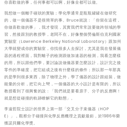
你喜歡做的事，任何事都可以啊，好像全都可以做。
我想做一個離子碰狀的實驗；學化學通常是瓶瓶罐罐在做研究
的，做一個儀器不是很簡單的事。Bruce就說：「你留在這裡，
你做喜歡做的事」，我才發現，其實我們常常說要做跨領域的學
習，然後跟別的教授學，老闆不在，好像整個勞倫斯伯克利國家
實驗室（Lawrence Berkeley National Laboratory）跟加州
大學就變成你的實驗室，你找很多人去探討，尤其是我在發展儀
器的過程裡面，我對離子的檢測跟做加速器的檢測，我看怎麼樣
的用，所以跟他們學，要討論說做儀器要怎麼設計，設計完之後
零件的準確度，把它組成之後有什麼樣的條件；所以那一年那真
的是學到很多東西，除了物理之外，學了儀器的設計跟組裝，做
能量的分析，把它向上彎，一個儀器的大小設計是有限的，所以
教授看到了很興奮的說：「我們就是要看原子、分子的反應啊！
就是想從碰撞的軌跡瞭解它的動態」。
李遠哲院士設計的世界上第一部「交叉分子束儀器（HOP
E）」，觀察分子碰撞與化學反應機理之貢獻最鉅，於1986年榮
獲諾貝爾化學獎。