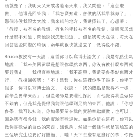
頭就走了；我明天又來或者過兩天來，我又問他：「這怎麼
做」，他還是回答我：「我怎麼知道，會做的話我早就做了」，
那個時候我跟太太說，我來錯的地方，我選擇錯了。心想著：
「教授，被有名的教錯。有名的學校被有名的教錯，做研究居然
什麼都不知道，問他說我怎麼知道」。但是我每天在做，每天在
回答這些問題的時候，兩年就很快就過去了，做得也不錯。
Bruce教授有一天說，遠哲你可以寫博士論文了，我是有點生氣
地說：「我來美國留學是想跟你學點東西，你沒有教什麼東西就
要趕我走」，我很直率地說：「我不高興，我還要多學點東西才
行」，教授回答我：「不！遠哲，你在這裡你學了很多，你學了
很多，你可以寫博士論文」，我說：「我的觀點是覺得不一樣，
留學是要學東西」，但是老師是要理性探討，而他覺得我是做得
不錯的，但是我是覺得我能跟他學到足夠的東西。他說：「你想
多學，我可以知道。你如果要留在我的實驗室繼續做，也可以，
因為我有很多錢，我的實驗室歡迎你。如果你留在這裡，你可以
做你喜歡做的自己的東西，錢也夠，然後一個條件就是實驗室的
三位研究生也要好好照顧」。哇！天下怎麼有這麼好的事，你做