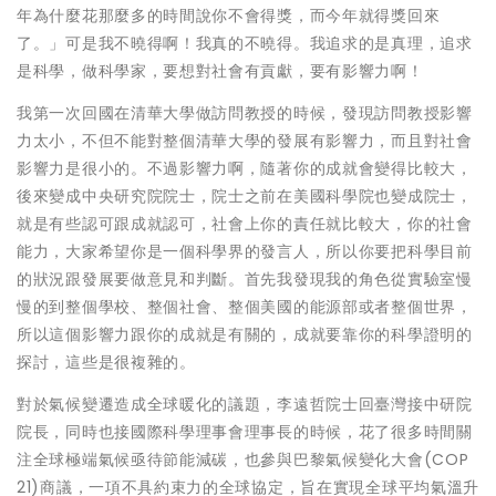
年為什麼花那麼多的時間說你不會得獎，而今年就得獎回來
了。」可是我不曉得啊！我真的不曉得。我追求的是真理，追求
是科學，做科學家，要想對社會有貢獻，要有影響力啊！
我第一次回國在清華大學做訪問教授的時候，發現訪問教授影響
力太小，不但不能對整個清華大學的發展有影響力，而且對社會
影響力是很小的。不過影響力啊，隨著你的成就會變得比較大，
後來變成中央研究院院士，院士之前在美國科學院也變成院士，
就是有些認可跟成就認可，社會上你的責任就比較大，你的社會
能力，大家希望你是一個科學界的發言人，所以你要把科學目前
的狀況跟發展要做意見和判斷。首先我發現我的角色從實驗室慢
慢的到整個學校、整個社會、整個美國的能源部或者整個世界，
所以這個影響力跟你的成就是有關的，成就要靠你的科學證明的
探討，這些是很複雜的。
對於氣候變遷造成全球暖化的議題，李遠哲院士回臺灣接中研院
院長，同時也接國際科學理事會理事長的時候，花了很多時間關
注全球極端氣候亟待節能減碳，也參與巴黎氣候變化大會(COP
21)商議，一項不具約束力的全球協定，旨在實現全球平均氣溫升