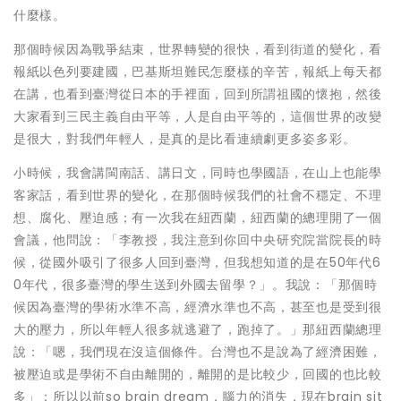
什麼樣。
那個時候因為戰爭結束，世界轉變的很快，看到街道的變化，看
報紙以色列要建國，巴基斯坦難民怎麼樣的辛苦，報紙上每天都
在講，也看到臺灣從日本的手裡面，回到所謂祖國的懷抱，然後
大家看到三民主義自由平等，人是自由平等的，這個世界的改變
是很大，對我們年輕人，是真的是比看連續劇更多姿多彩。
小時候，我會講閩南話、講日文，同時也學國語，在山上也能學
客家話，看到世界的變化，在那個時候我們的社會不穩定、不理
想、腐化、壓迫感；有一次我在紐西蘭，紐西蘭的總理開了一個
會議，他問說：「李教授，我注意到你回中央研究院當院長的時
候，從國外吸引了很多人回到臺灣，但我想知道的是在50年代6
0年代，很多臺灣的學生送到外國去留學？」。我說：「那個時
候因為臺灣的學術水準不高，經濟水準也不高，甚至也是受到很
大的壓力，所以年輕人很多就逃避了，跑掉了。」那紐西蘭總理
說：「嗯，我們現在沒這個條件。台灣也不是說為了經濟困難，
被壓迫或是學術不自由離開的，離開的是比較少，回國的也比較
多」；所以以前so brain dream，腦力的消失，現在brain sit