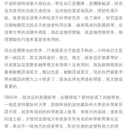
不過那個時候臺大很自由，學生自己是團隊，是團隊輪講，研究
追求真理的這個力道很強，這些熱忱還是很高的，理想性還不
錯。後來我在清華大學唸原子科學研究所，唸了兩年，研究溫泉
沉積物礦質北投石天然放射性同位素，後來我就到美國留學。在
清華大學的這幾年裡面，我在這物理實驗、就是物理物理系，物
理實驗技巧後來還是很有用的。
現在是國際化的世界，只會講英文可能是不夠的，小時候日文是
第一個語言，英文講得還好，德文、俄文，很多語言都要學好，
但老實說花那麼多錢學俄文有用嗎？沒有用到。因為蘇聯發表的
書都被翻譯成英文，雜誌也是，被翻譯成英文，現在你們被要求
學外國語的壓力上小很多了，因為全球化學過程裡面，英文變成
重要的。
1965年，我決定到美國留學，去哪裡呢？那時候選了四個學校，
一個是波特蘭加州大學，那個時候的波特蘭加州大學是科學家所
謂天壇，就是有很好的科學家讓人敬畏、有很大的成就；後來我
到波士頓，才發現這個地方有很多非常有名的科學家齊聚在這
裡，來自不一樣地方的很多學生，對於社會的改變有很大的理