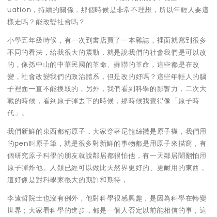
uation，持續的關係，那個時候是非常不理想，所以年輕人要這
樣走嗎？能改變社會嗎？
小學五年級時候，有一次到書店買了一本雜誌，裡面就寫到很多
不同的看法，給我很大的震動，就是說我們的社會我們是可以改
的，像孫中山的中華民國的革命、蘇聯的革命，這些都是在改
變，社會改變我們的政治體系，但是改的好嗎？這些年輕人的腦
子裡面一直不能換取的，另外，我們看到科學的影響力，二次大
戰的時候，看到原子彈丟下的時候，那時候我覺得像「原子時
代」。
我們新鮮的東西都稱原子，大家穿著尼龍絲襪是原子襪，我們用
的pen叫原子筆，就是很多對新鮮的事物都是用原子來描寫，有
個研究原子科學的朋友就說鄰居都很怕他，有一天鄰居鬧翻怕用
原子彈炸他。人類已經可以做比天然界更好的、更耐用的東西，
這好像是對科學家很大的期許和期待，
李遠哲院士也沒有例外，他對科學很感興趣，是因為科學在轉變
世界；大家看科學的進步，都是一個人否定以前能相信的事，這