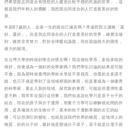
們希望跟志同道合有理想的人建造比較平穩的民族的世界」，這
都是我們年輕人的覺醒，我想跟志同道合的人打造更美好的世
界。
年屆87歲的人，走過一生的路自己滿意嗎？李遠哲院士謙稱「還
好、還好」。但是與志同道合的人打造更美好的世界，確實沒做
到，雖然非常努力，對於全球暖化議題，現在面臨很大的困境，
很大的困境。
在台灣大學的時候好懷念好懷念啊！我這個化學系，多唸多唸的
很好，你會成為一個好的化學家嗎？我們學生討論的結果是可能
不會，因為那時候臺灣的學術水準並不算很高，你選的太多課不
錯，也只不過是學到了這領域裡面的東西，但是要成為一個優秀
的科學家，要走入新的領域、探究新的東西，可能這些選擇性還
是不夠，我常常在探討這些事，我們知道說化學只是原子分子的
結合，現在的原子與分子運用，用量子力學可以瞭解彼此間的作
用，是具備很大的生物分子，基本的粒子運動掌握的出它的結
構，可以預測它的變化，也就是說我們世界的物質，從地球上的
物質，好的分子好，最好就是變成分子原子，原子就是比電子跟