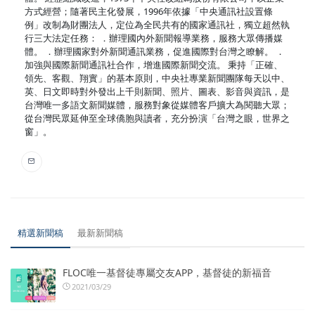
方式經營；隨著民主化發展，1996年依據「中央通訊社設置條
例」改制為財團法人，定位為全民共有的國家通訊社，獨立超然執
行三大法定任務： ．辦理國內外新聞報導業務，服務大眾傳播媒
體。 ．辦理國家對外新聞通訊業務，促進國際對台灣之瞭解。 ．
加強與國際新聞通訊社合作，增進國際新聞交流。 秉持「正確、
領先、客觀、翔實」的基本原則，中央社專業新聞團隊每天以中、
英、日文即時對外發出上千則新聞、照片、圖表、影音與資訊，是
台灣唯一多語文新聞媒體，服務對象從媒體客戶擴大為閱聽大眾；
從台灣民眾延伸至全球僑胞與讀者，充分扮演「台灣之眼，世界之
窗」。
精選新聞稿
最新新聞稿
FLOC唯一基督徒專屬交友APP，基督徒的新福音
2021/03/29