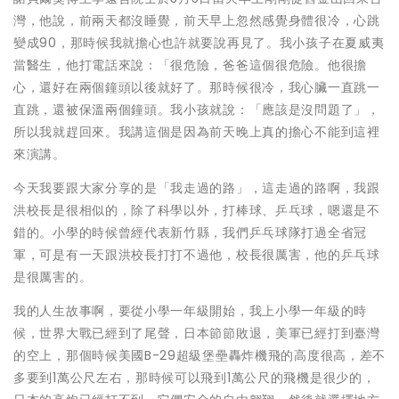
灣，他說，前兩天都沒睡覺，前天早上忽然感覺身體很冷，心跳
變成90，那時候我就擔心也許就要說再見了。我小孩子在夏威夷
當醫生，他打電話來說：「很危險，爸爸這個很危險。他很擔
心，還好在兩個鐘頭以後就好了。那時候很冷，我心臟一直跳一
直跳，還被保溫兩個鐘頭。我小孩就說：「應該是沒問題了」，
所以我就趕回來。我講這個是因為前天晚上真的擔心不能到這裡
來演講。
今天我要跟大家分享的是「我走過的路」，這走過的路啊，我跟
洪校長是很相似的，除了科學以外，打棒球、乒乓球，嗯還是不
錯的。小學的時候曾經代表新竹縣，我們乒乓球隊打過全省冠
軍，可是有一天跟洪校長打打不過他，校長很厲害，他的乒乓球
是很厲害的。
我的人生故事啊，要從小學一年級開始，我上小學一年級的時
候，世界大戰已經到了尾聲，日本節節敗退，美軍已經打到臺灣
的空上，那個時候美國B-29超級堡壘轟炸機飛的高度很高，差不
多要到1萬公尺左右，那時候可以飛到1萬公尺的飛機是很少的，