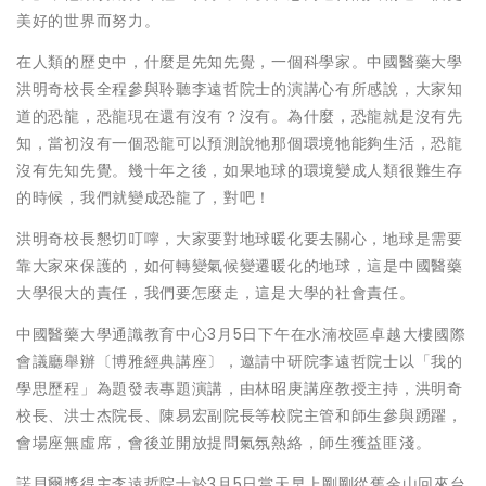
美好的世界而努力。
在人類的歷史中，什麼是先知先覺，一個科學家。中國醫藥大學
洪明奇校長全程參與聆聽李遠哲院士的演講心有所感說，大家知
道的恐龍，恐龍現在還有沒有？沒有。為什麼，恐龍就是沒有先
知，當初沒有一個恐龍可以預測說牠那個環境牠能夠生活，恐龍
沒有先知先覺。幾十年之後，如果地球的環境變成人類很難生存
的時候，我們就變成恐龍了，對吧！
洪明奇校長懇切叮嚀，大家要對地球暖化要去關心，地球是需要
靠大家來保護的，如何轉變氣候變遷暖化的地球，這是中國醫藥
大學很大的責任，我們要怎麼走，這是大學的社會責任。
中國醫藥大學通識教育中心3月5日下午在水湳校區卓越大樓國際
會議廳舉辦〔博雅經典講座〕，邀請中研院李遠哲院士以「我的
學思歷程」為題發表專題演講，由林昭庚講座教授主持，洪明奇
校長、洪士杰院長、陳易宏副院長等校院主管和師生參與踴躍，
會場座無虛席，會後並開放提問氣氛熱絡，師生獲益匪淺。
諾貝爾獎得主李遠哲院士於3月5日當天早上剛剛從舊金山回來台