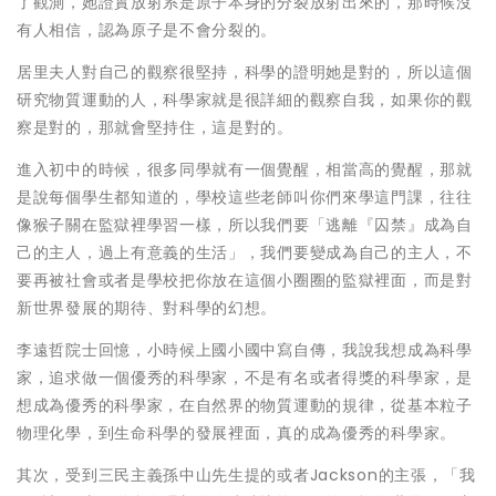
了觀測，她證實放射系是原子本身的分裂放射出來的，那時候沒
有人相信，認為原子是不會分裂的。
居里夫人對自己的觀察很堅持，科學的證明她是對的，所以這個
研究物質運動的人，科學家就是很詳細的觀察自我，如果你的觀
察是對的，那就會堅持住，這是對的。
進入初中的時候，很多同學就有一個覺醒，相當高的覺醒，那就
是說每個學生都知道的，學校這些老師叫你們來學這門課，往往
像猴子關在監獄裡學習一樣，所以我們要「逃離『囚禁』成為自
己的主人，過上有意義的生活」，我們要變成為自己的主人，不
要再被社會或者是學校把你放在這個小圈圈的監獄裡面，而是對
新世界發展的期待、對科學的幻想。
李遠哲院士回憶，小時候上國小國中寫自傳，我說我想成為科學
家，追求做一個優秀的科學家，不是有名或者得獎的科學家，是
想成為優秀的科學家，在自然界的物質運動的規律，從基本粒子
物理化學，到生命科學的發展裡面，真的成為優秀的科學家。
其次，受到三民主義孫中山先生提的或者Jackson的主張，「我