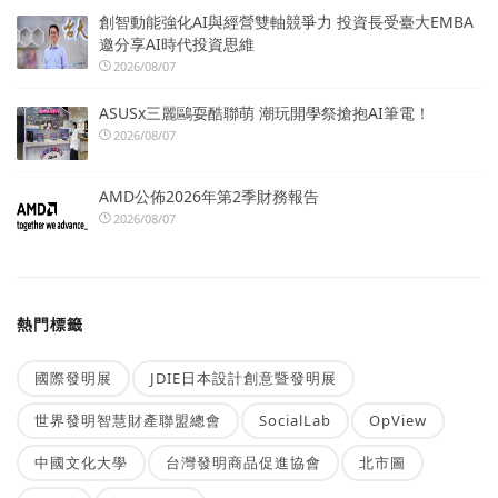
創智動能強化AI與經營雙軸競爭力 投資長受臺大EMBA
邀分享AI時代投資思維
2026/08/07
ASUSx三麗鷗耍酷聯萌 潮玩開學祭搶抱AI筆電！
2026/08/07
AMD公佈2026年第2季財務報告
2026/08/07
熱門標籤
國際發明展
JDIE日本設計創意暨發明展
世界發明智慧財產聯盟總會
SocialLab
OpView
中國文化大學
台灣發明商品促進協會
北市圖