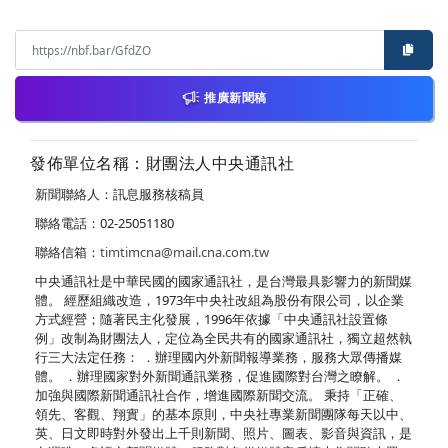
推廣新聞稿
發佈單位名稱：財團法人中央通訊社
新聞聯絡人：訊息服務核稿員
聯絡電話：02-25051180
聯絡信箱：
timtimcna@mail.cna.com.tw
中央通訊社是中華民國的國家通訊社，是台灣最具影響力的新聞媒
體。 經歷組織改造，1973年中央社改組為股份有限公司，以企業
方式經營；隨著民主化發展，1996年依據「中央通訊社設置條
例」改制為財團法人，定位為全民共有的國家通訊社，獨立超然執
行三大法定任務： ．辦理國內外新聞報導業務，服務大眾傳播媒
體。 ．辦理國家對外新聞通訊業務，促進國際對台灣之瞭解。 ．
加強與國際新聞通訊社合作，增進國際新聞交流。 秉持「正確、
領先、客觀、翔實」的基本原則，中央社專業新聞團隊每天以中、
英、日文即時對外發出上千則新聞、照片、圖表、影音與資訊，是