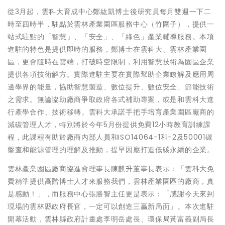
從3月起，雲科大育成中心鄭紘凱博士後研究員每月雙週一下二
時至四時半，駐點於雲林產業園區服務中心（竹圍子），提供一
站式駐點的「智慧」、「安全」、「綠色」產業輔導服務。本項
進駐的特色是提供即時的服務，鄭博士在雲科大、雲林產業園
區，更會隨時在雲端，打破時空限制，利用智慧技術為園區企業
提供各項技術解方。實際進駐主要在實際幫助企業瞭解及應用周
邊學界的能量，協助智慧製造、數位提升、數位安全、節能技術
之需求。無論協助廠商爭取政府各式補助專案，或是和雲科大進
行產學合作、技術移轉。雲科大承諾手把手培育產業園區廠商的
減碳管理人才，特別將於今年5月份提供免費12小時教育訓練課
程，此課程有助於廠商內部人員和ISO14064-1和-2及50001碳
盤查和能源管理的理解及推動，提早因應打造低碳永續的企業。
雲林產業園區廠商協進會理事長陳麒升董事長表示：「雲科大免
費精準提供高階博士人才來服務我們，雲林產業園區的廠商，真
是感動！」，而服務中心張勝智主任更是表示：「感謝今天來到
現場的雲林縣政府長官，一定可以創造三贏新局面」。本次進駐
開幕活動，雲林縣政府計畫處李明岳處長、環保局黃富義副局長