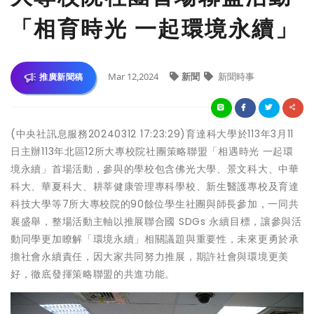
「相育時光 一起環境永續」
Mar 12,2024
新聞
新聞時事
推廣新聞稿
(中央社訊息服務20240312 17:23:29)育達科大學於113年3月11
日主辦113年北區12所大專校院社團策略聯盟「相遇時光 一起環
境永續」首場活動，參與的學校包含佛光大學、景文科大、中華
科大、華夏科大、耕莘健康管理專科學校、新生醫護專校及育達
科技大學等7所大專校院的90餘位學生社團與師長參加，一同共
襄盛舉，整場活動主軸以推展聯合國 SDGs 永續目標，讓參與活
動同學更加瞭解「環境永續」相關議題與重要性，未來更勇於承
擔社會永續責任，因大家共同努力推展，期許社會與環境更美
好，徹底發揮策略聯盟的共進功能。