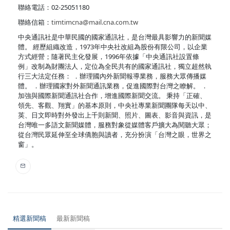
聯絡電話：02-25051180
聯絡信箱：
timtimcna@mail.cna.com.tw
中央通訊社是中華民國的國家通訊社，是台灣最具影響力的新聞媒
體。 經歷組織改造，1973年中央社改組為股份有限公司，以企業
方式經營；隨著民主化發展，1996年依據「中央通訊社設置條
例」改制為財團法人，定位為全民共有的國家通訊社，獨立超然執
行三大法定任務： ．辦理國內外新聞報導業務，服務大眾傳播媒
體。 ．辦理國家對外新聞通訊業務，促進國際對台灣之瞭解。 ．
加強與國際新聞通訊社合作，增進國際新聞交流。 秉持「正確、
領先、客觀、翔實」的基本原則，中央社專業新聞團隊每天以中、
英、日文即時對外發出上千則新聞、照片、圖表、影音與資訊，是
台灣唯一多語文新聞媒體，服務對象從媒體客戶擴大為閱聽大眾；
從台灣民眾延伸至全球僑胞與讀者，充分扮演「台灣之眼，世界之
窗」。
精選新聞稿
最新新聞稿