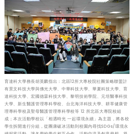
育達科大學務長胡英麟指出：北區12所大專校院社團策略聯盟計
有景文科技大學與佛光大學、中華科技大學、華夏科技大學、育
達科技大學、宏國德霖科技大學、黎明技術學院、元培醫事科技
大學、新生醫護管理專科學校、台北海洋科技大學、耕莘健康管
理專科學校及聖母醫護管理專科學校等 12 所北區大專院校組
成；本次活動學校以「相遇時光 一起環境永續」為主題，將各校
學生拆開進行分組，從團康破冰活動到校園內尋找SDGs/環境永
續探索活動，讓各學校學生相互合作、活動交流及創意發想，凝