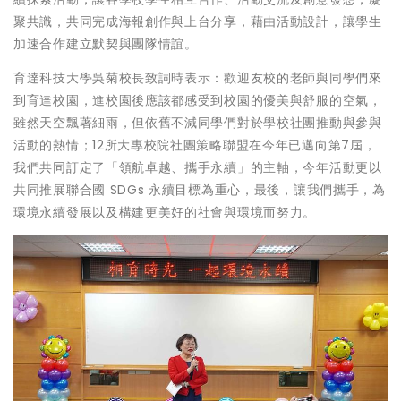
聚共識，共同完成海報創作與上台分享，藉由活動設計，讓學生
加速合作建立默契與團隊情誼。
育達科技大學吳菊校長致詞時表示：歡迎友校的老師與同學們來
到育達校園，進校園後應該都感受到校園的優美與舒服的空氣，
雖然天空飄著細雨，但依舊不減同學們對於學校社團推動與參與
活動的熱情；12所大專校院社團策略聯盟在今年已邁向第7屆，
我們共同訂定了「領航卓越、攜手永續」的主軸，今年活動更以
共同推展聯合國 SDGs 永續目標為重心，最後，讓我們攜手，為
環境永續發展以及構建更美好的社會與環境而努力。