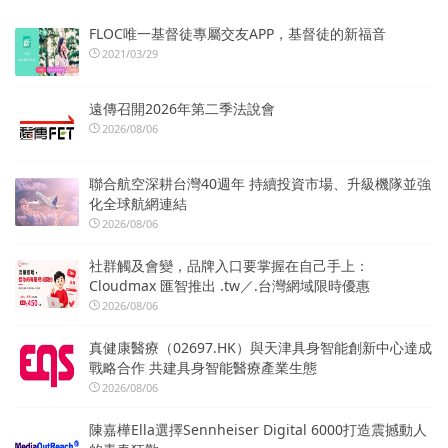
FLOC唯一基督徒專屬交友APP，基督徒的新福音
2021/03/29
遠傳召開2026年第二季法說會
2026/08/06
聯合航空深耕台灣40週年 持續投資市場、升級機隊並強
化全球航網連結
2026/08/06
社群觸及會變，品牌入口要掌握在自己手上：
Cloudmax 匯智推出 .tw／.台灣網域限時優惠
2026/08/06
真健康醫療（02697.HK）與天津具身智能創新中心達成
戰略合作 共建具身智能醫療產業生態
2026/08/06
陳嘉樺Ella選擇Sennheiser Digital 6000打造震撼動人