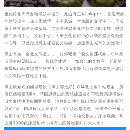
相比於北高有台積電題材推升，鳳山有三井Lalaport、捷運黃線
等建設投注，加上衛武營、空中鳳城、大東藝術文化中心，形成
鳳山藝文都會美學版塊。從捷運橘線串連的藝文活動場域，包含
駁二藝術中心、文化中心、大東文化藝術中心及衛武營文化藝術
中心等，已然形成鳳山捷運藝文軸線，加速鳳山城市的大進化！
鳳山有如「台北文教區」，一分鐘緊鄰「藝文捷運橘線」O14鳳
山國中站2號出口，一條藝文捷運、一如台北的文教區，近距離
掌握鳳山軌道經濟的藝文生活與增值優勢！地段價值當然一如台
北文教區一樣屹立不搖。
鳳山最知名的國城建設【鳳山都更好】O14鳳山國中站建案，房
價已穩穩坐3望4，慧眼識鳳山的國城建設這次再取得高捷橘線O
13大東站捷運聯開案標案，消息指出明年鳳山西站國泰重劃區可
能5字頭，國城建設大東案站上4字頭已是必然。坐擁全亞洲最大
藝術中心衛武營的「鳳山」，將以「高雄文教區」深厚底蘊，加
上近3000億建設加持，擁有全高雄都看好的大未來！