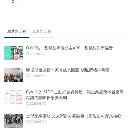
精選新聞稿
最新新聞稿
FLOC唯一基督徒專屬交友APP，基督徒的新福音
2021/03/29
鹽埕兒發據點：家長成長團體-馴服情緒小暴龍
2026/08/10
Cynet 的 MDR 主動式威脅響應，讓企業避免因審批流
程錯失阻斷攻擊黃金期！
2026/08/10
重視產業接軌 文大都計系參訪臺北捷運公司深入核心
2026/08/10