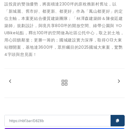
設投資的雙強優勢，將面積達2300坪的原稅務新村舊址，以
「新城麗、舊市好、都更新、都更好」作為「鳳山都更好」的定
位主軸，本案更結合優質建築團隊；「林澤森建築師＆陳俊廷建
築師」規劃設計，與境共享800坪的開放空間、綠帶公園與 YO
UBike站點，釋出100坪的空間做為社區公托中心，取之於土地，
用心回饋鄰里；更勝一籌的；國城建設實力深厚，取得O13大東
站聯開案，基地達3600坪，眾所矚目的2025國城大東案，驚艷
4字頭與您見面！