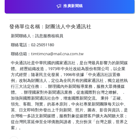
推廣新聞稿
發佈單位名稱：財團法人中央通訊社
新聞聯絡人：訊息服務核稿員
聯絡電話：02-25051180
聯絡信箱：
timtimcna@mail.cna.com.tw
中央通訊社是中華民國的國家通訊社，是台灣最具影響力的新聞媒
體。 經歷組織改造，1973年中央社改組為股份有限公司，以企業
方式經營；隨著民主化發展，1996年依據「中央通訊社設置條
例」改制為財團法人，定位為全民共有的國家通訊社，獨立超然執
行三大法定任務： ．辦理國內外新聞報導業務，服務大眾傳播媒
體。 ．辦理國家對外新聞通訊業務，促進國際對台灣之瞭解。 ．
加強與國際新聞通訊社合作，增進國際新聞交流。 秉持「正確、
領先、客觀、翔實」的基本原則，中央社專業新聞團隊每天以中、
英、日文即時對外發出上千則新聞、照片、圖表、影音與資訊，是
台灣唯一多語文新聞媒體，服務對象從媒體客戶擴大為閱聽大眾；
從台灣民眾延伸至全球僑胞與讀者，充分扮演「台灣之眼，世界之
窗」。