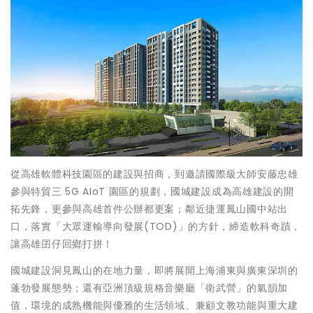
從高雄軟體科技園區的建設與招商，到邀請國際級大師安藤忠雄
參與特貿三 5G AIoT 園區的規劃，國城建設成為高雄建設的開
拓先鋒，更參與高雄首件公辦都更案；鄰近捷運鳳山國中站出
口，落實「大眾運輸導向發展(TOD)」的方針，締造軟科奇蹟，
讓高雄囝仔回鄉打拼！
國城建設洞見鳳山的在地力量，即將展開上海浦東與廣東深圳的
蓬勃發展態勢；還有亞洲頂級規格音樂廳「衛武營」的氣韻加
值，環境的成熟機能與優雅的生活領域、兼顧文教功能與重大建