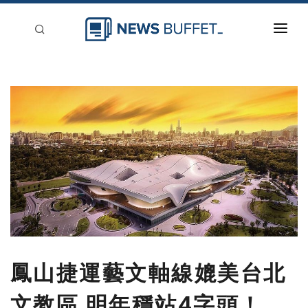
回到首頁
新聞稿分類
登入
刊登
鳳山捷運藝文軸線媲美台北
文教區 明年穩站4字頭！