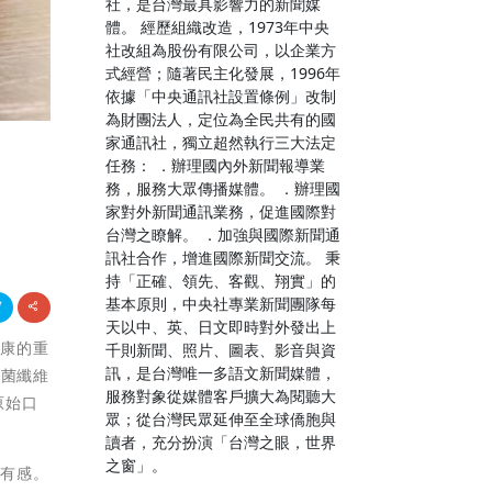
社，是台灣最具影響力的新聞媒
體。 經歷組織改造，1973年中央
社改組為股份有限公司，以企業方
式經營；隨著民主化發展，1996年
依據「中央通訊社設置條例」改制
為財團法人，定位為全民共有的國
家通訊社，獨立超然執行三大法定
任務： ．辦理國內外新聞報導業
務，服務大眾傳播媒體。 ．辦理國
家對外新聞通訊業務，促進國際對
台灣之瞭解。 ．加強與國際新聞通
訊社合作，增進國際新聞交流。 秉
持「正確、領先、客觀、翔實」的
基本原則，中央社專業新聞團隊每
天以中、英、日文即時對外發出上
健康的重
千則新聞、照片、圖表、影音與資
訊，是台灣唯一多語文新聞媒體，
生菌纖維
服務對象從媒體客戶擴大為閱聽大
原始口
眾；從台灣民眾延伸至全球僑胞與
。
讀者，充分扮演「台灣之眼，世界
之窗」。
最有感。