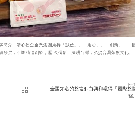
 文字簡介：清心福全企業集團秉持「誠信」、「用心」、「創新」、「
續發展，不斷精進創發，歷 久彌新，深耕台灣，弘揚台灣茶飲文化。
下一
全國知名的整復師白興和獲得「國際整
醫..