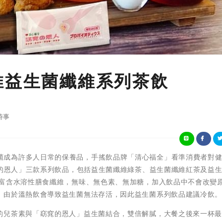
推益生菌纖維系列茶飲
時事
近年來益生菌成為許多人日常的保養品，手搖飲品牌「清心福全」看準消費者對
窕的恩人」三款系列飲品，包括益生菌纖維綠茶、益生菌纖維紅茶及益
，富含水溶性膳食纖維，無味、無色素、無加糖，加入飲品中不會改變
。由於溫熱飲會導致益生菌無法存活，因此益生菌系列飲品建議冷飲
的兒茶素與「窈窕的恩人」益生菌結合，雙倍解膩，大餐之後來一杯