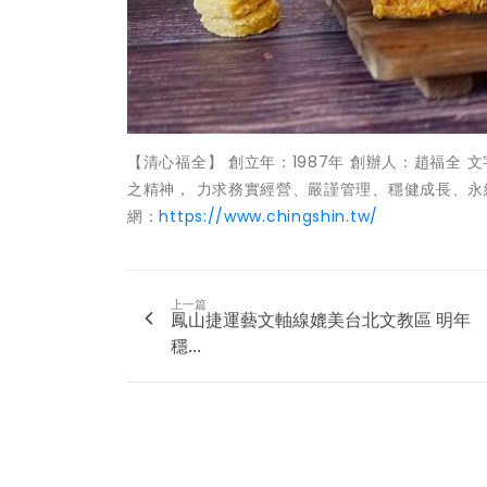
【清心福全】 創立年：1987年 創辦人：趙福全
之精神， 力求務實經營、嚴謹管理、穩健成長、永
網：
https://www.chingshin.tw/
上一篇
鳳山捷運藝文軸線媲美台北文教區 明年
穩...