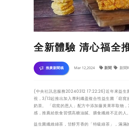
全新體驗 清心福全
Mar 12,2024
新聞
新聞
推廣新聞稿
(中央社訊息服務20240312 17:22:26)
視，3/13起推出加入專利纖盈複合性益生菌「窈
奶茶。 「窈窕的恩人」配方中添加藤黃果萃取物
感，推薦給飲食習慣高糖油膩、膳食纖維不足的人
益生菌纖維綠茶，甘醇芳香的「特級綠茶」，滿滿