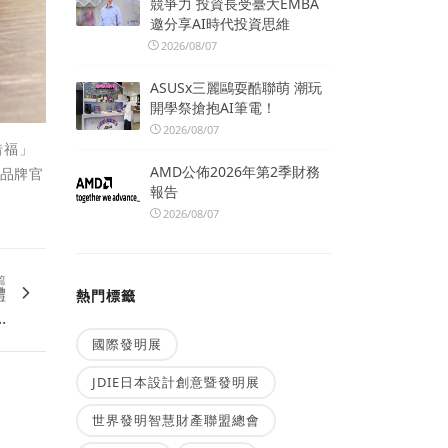
競爭力 投資長受臺大EMBA
邀分享AI時代投資思維
2026/08/07
ASUSx三麗鷗耍酷聯萌 潮玩
開學祭搶抱AI筆電！
2026/08/07
惜福」
AMD公佈2026年第2季財務
 品牌官
報告
2026/08/07
篇
體
熱門標籤
.
國際發明展
JDIE日本設計創意暨發明展
世界發明智慧財產聯盟總會