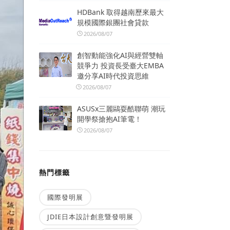
HDBank 取得越南歷來最大
規模國際銀團社會貸款
2026/08/07
創智動能強化AI與經營雙軸
競爭力 投資長受臺大EMBA
邀分享AI時代投資思維
2026/08/07
ASUSx三麗鷗耍酷聯萌 潮玩
開學祭搶抱AI筆電！
2026/08/07
熱門標籤
國際發明展
JDIE日本設計創意暨發明展