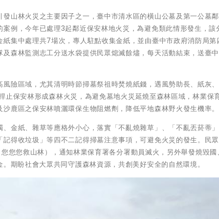
引發山林火災之主要因子之一，臺中市清水區的橫山公墓及第一公墓
的案例，今年已處理3起鄰近保安林地火災，為避免類此情形發生，該
金紙集中處理共7場次，專人駐點收集金紙，並由臺中市政府消防局第
隊及森林監測志工分送水袋提供民眾熄滅餘燼，每天活動結束，送臺
高風險區域，尤其清明時節掃墓祭祖時焚燒紙錢，遇風勢助長、紙灰
土砂捍止保安林形成森林火災，為避免墓地火災延燒至森林區域，林業保
及沙鹿區之保安林噴灑環保生物阻燃劑，降低平地森林野火發生機率
燭、金紙、雜草等應格外小心，落實「不亂燒雜草」、「不亂丟菸蒂
「記得收垃圾」等四不二記得掃墓注意事項，可避免火災的發生。民
30（您您您救山林），通知林業保育署各分署動員滅火，另外舉發燒毀國
獎金。期盼社會大眾共同守護森林資源，共創美好安全的自然環境。