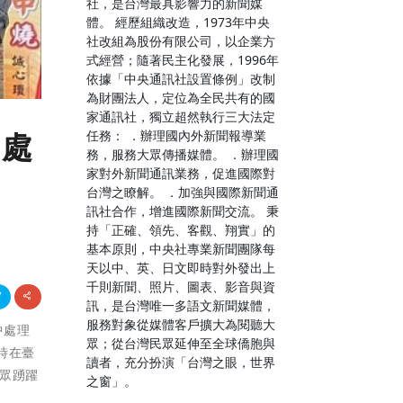
社，是台灣最具影響力的新聞媒
體。 經歷組織改造，1973年中央
社改組為股份有限公司，以企業方
式經營；隨著民主化發展，1996年
依據「中央通訊社設置條例」改制
為財團法人，定位為全民共有的國
家通訊社，獨立超然執行三大法定
任務： ．辦理國內外新聞報導業
中處
務，服務大眾傳播媒體。 ．辦理國
家對外新聞通訊業務，促進國際對
台灣之瞭解。 ．加強與國際新聞通
訊社合作，增進國際新聞交流。 秉
持「正確、領先、客觀、翔實」的
基本原則，中央社專業新聞團隊每
天以中、英、日文即時對外發出上
千則新聞、照片、圖表、影音與資
訊，是台灣唯一多語文新聞媒體，
服務對象從媒體客戶擴大為閱聽大
中處理
眾；從台灣民眾延伸至全球僑胞與
時在臺
讀者，充分扮演「台灣之眼，世界
眾踴躍
之窗」。