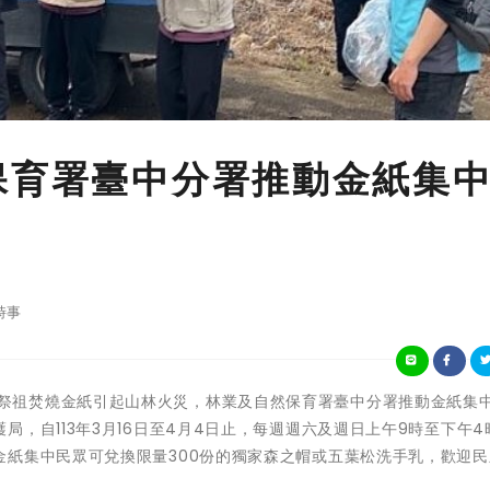
保育署臺中分署推動金紙集
時事
為避免清明祭祖焚燒金紙引起山林火災，林業及自然保育署臺中分署推動金紙集
，自113年3月16日至4月4日止，每週週六及週日上午9時至下午4
金紙集中民眾可兌換限量300份的獨家森之帽或五葉松洗手乳，歡迎民