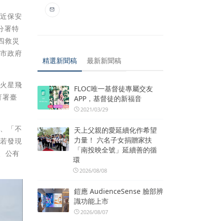
鄰近保安
分署特
四救災
中市政府
精選新聞稿
最新新聞稿
、火星飛
FLOC唯一基督徒專屬交友
育署臺
APP，基督徒的新福音
。
2021/03/29
」、「不
天上父親的愛延續化作希望
力量！ 六名子女捐贈家扶
眾若發現
「南投映全號」延續善的循
、公有
環
2026/08/08
鎧應 AudienceSense 臉部辨
識功能上市
2026/08/07