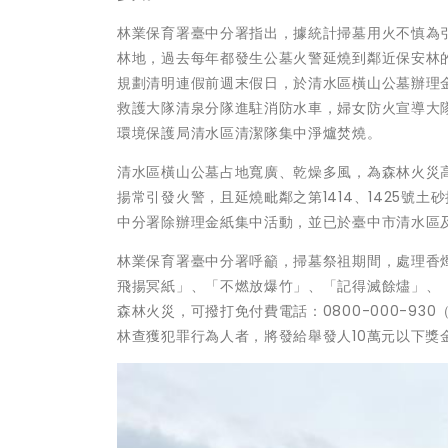
林業保育署臺中分署指出，據統計掃墓用火不慎為
林地，過去每年都發生公墓火警延燒到鄰近保安林
規劃清明連假前週末假日，於清水區橫山公墓辦理
救護大隊清泉分隊進駐消防水車，婦女防火宣導大
環境保護局清水區清潔隊集中淨爐焚燒。
清水區橫山公墓占地寬廣、乾燥多風，為森林火災
揚常引發火警，且延燒毗鄰之第1414、1425號
中分署除辦理金紙集中活動，並已於臺中市清水區
林業保育署臺中分署呼籲，掃墓祭祖期間，處理香
飛揚冥紙」、「不燃放爆竹」、「記得滅餘燼」、
森林火災，可撥打免付費電話：0800-000-9
林查獲犯罪行為人者，將發給舉發人10萬元以下