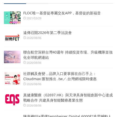
FLOC唯一基督徒專屬交友APP，基督徒的新福音
2021/03/29
遠傳召開2026年第二季法說會
2026/08/06
聯合航空深耕台灣40週年 持續投資市場、升級機隊並強
化全球航網連結
2026/08/06
社群觸及會變，品牌入口要掌握在自己手上：
Cloudmax 匯智推出 .tw／.台灣網域限時優惠
2026/08/06
真健康醫療（02697.HK）與天津具身智能創新中心達成
戰略合作 共建具身智能醫療產業生態
2026/08/06
陳嘉樺Ella選擇Sennheiser Digital 6000打造震撼動人