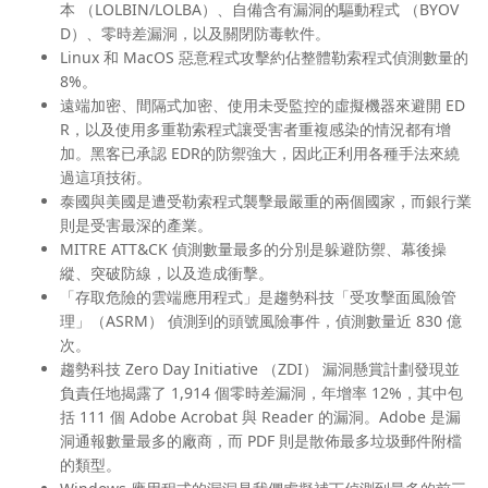
本 （LOLBIN/LOLBA）、自備含有漏洞的驅動程式 （BYOV
D）、零時差漏洞，以及關閉防毒軟件。
Linux 和 MacOS 惡意程式攻擊約佔整體勒索程式偵測數量的
8%。
遠端加密、間隔式加密、使用未受監控的虛擬機器來避開 ED
R，以及使用多重勒索程式讓受害者重複感染的情況都有增
加。黑客已承認 EDR的防禦強大，因此正利用各種手法來繞
過這項技術。
泰國與美國是遭受勒索程式襲擊最嚴重的兩個國家，而銀行業
則是受害最深的產業。
MITRE ATT&CK 偵測數量最多的分別是躲避防禦、幕後操
縱、突破防線，以及造成衝擊。
「存取危險的雲端應用程式」是趨勢科技「受攻擊面風險管
理」（ASRM） 偵測到的頭號風險事件，偵測數量近 830 億
次。
趨勢科技 Zero Day Initiative （ZDI） 漏洞懸賞計劃發現並
負責任地揭露了 1,914 個零時差漏洞，年增率 12%，其中包
括 111 個 Adobe Acrobat 與 Reader 的漏洞。Adobe 是漏
洞通報數量最多的廠商，而 PDF 則是散佈最多垃圾郵件附檔
的類型。