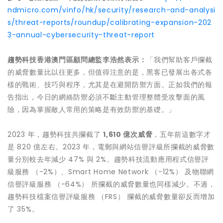
ndmicro.com/vinfo/hk/security/research-and-analysi
s/threat-reports/roundup/calibrating-expansion-202
3-annual-cybersecurity-threat-report
趨勢科技香港澳門區顧問總監李浩然表示：
「我們幫助客戶攔截
的威脅數量比以往更多，但值得注意的是，黑客已發展出各式各
樣的戰術、技巧與程序，尤其是在避開防禦方面。正如我們的報
告指出，今日的網絡防禦必須不斷主動管理整體受攻擊面的風
險，因為掌握敵人常用的策略是有效防禦的基礎。」
2023 年，趨勢科技共攔截了
1,610 億次威脅
，五年前這數字才
是 820 億左右。2023 年，電郵與網站信譽評級所攔截的威脅數
量分別較去年減少 47% 與 2%。趨勢科技流動應用程式信譽評
級服務 （-2%）、Smart Home Network （-12%） 及物聯網
信譽評級服務 （-64%） 所攔截的威脅數量也同樣減少。不過，
趨勢科技檔案信譽評級服務 （FRS） 攔截的威脅數量卻反而增加
了 35%。