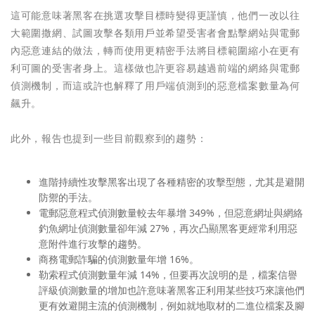
這可能意味著黑客在挑選攻擊目標時變得更謹慎，他們一改以往
大範圍撒網、試圖攻擊各類用戶並希望受害者會點擊網站與電郵
內惡意連結的做法，轉而使用更精密手法將目標範圍縮小在更有
利可圖的受害者身上。這樣做也許更容易越過前端的網絡與電郵
偵測機制，而這或許也解釋了用戶端偵測到的惡意檔案數量為何
飆升。
此外，報告也提到一些目前觀察到的趨勢：
進階持續性攻擊黑客出現了各種精密的攻擊型態，尤其是避開
防禦的手法。
電郵惡意程式偵測數量較去年暴增 349%，但惡意網址與網絡
釣魚網址偵測數量卻年減 27%，再次凸顯黑客更經常利用惡
意附件進行攻擊的趨勢。
商務電郵詐騙的偵測數量年增 16%。
勒索程式偵測數量年減 14%，但要再次說明的是，檔案信譽
評級偵測數量的增加也許意味著黑客正利用某些技巧來讓他們
更有效避開主流的偵測機制，例如就地取材的二進位檔案及腳