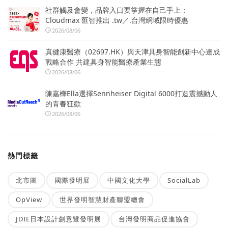
社群觸及會變，品牌入口要掌握在自己手上：
Cloudmax 匯智推出 .tw／.台灣網域限時優惠
2026/08/06
真健康醫療（02697.HK）與天津具身智能創新中心達成
戰略合作 共建具身智能醫療產業生態
2026/08/06
陳嘉樺Ella選擇Sennheiser Digital 6000打造震撼動人
的青春狂歡
2026/08/06
熱門標籤
北市圖
國際發明展
中國文化大學
SocialLab
OpView
世界發明智慧財產聯盟總會
JDIE日本設計創意暨發明展
台灣發明商品促進協會