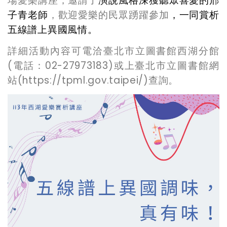
場
愛樂
講座
，邀請了
演說風格深獲聽眾喜愛的邢
子青老師
，歡迎愛樂的民眾踴躍參加
，一同賞析
五線譜上異國風情。
詳細活動內容可電洽臺北市立圖書館西湖分館
(電話：02-27973183)或上臺北市立圖書館網
站(https://tpml.gov.taipei/)查詢。