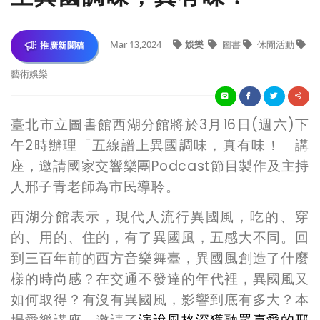
Mar 13,2024
娛樂
圖書
休閒活動
推廣新聞稿
藝術娛樂
臺北市立圖書館西湖分館將於3月16日(週六)下
午2時辦理「五線譜上異國調味，真有味！
」講
座，邀請國家交響樂團Podcast節目
製作及主持
人邢子青老師
為市民導聆
。
西湖分館表示，
現代人流行異國風，吃的、穿
的、用的、住的，有了異國風，五感大不同。回
到三百年前的西方音樂舞臺，異國風創造了什麼
樣的時尚感？在交通不發達的年代裡，異國風又
如何取得？有沒有異國風，影響到底有多大？本