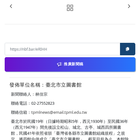
推廣新聞稿
發佈單位名稱：臺北市立圖書館
新聞聯絡人：林佳宗
聯絡電話：02-27552823
聯絡信箱：
tpmlnews@email.tpml.edu.tw
臺北市於民國19年（日據時期昭和5年，西元1930年）至民國36年
（西元1947年）間先後設立松山、城北、古亭、城西四所圖書
館，民國41年依照省頒「臺灣省各縣市立圖書館組織規程」之規
定，將四館合併成立「臺北市立圖書館」。截至目前為止，本館除