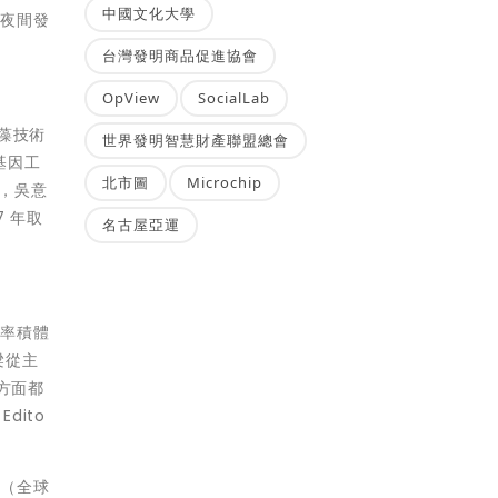
中國文化大學
的夜間發
台灣發明商品促進協會
OpView
SocialLab
微藻技術
世界發明智慧財產聯盟總會
基因工
北市圖
Microchip
外，吳意
7 年取
名古屋亞運
功率積體
梁從主
各方面都
Edito
航（全球