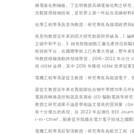
熵電催化劑極板。丁志明教授高熵電催化劑之研究
光觀賞用植物技術，是世界上第一件結合高熵材料
化學工程學系吳意珣教授：研究專長為循環經濟與碳封
吳意珣教授近年來的四大研究創新與突破為，1. 編輯
之碳中和平台。3. 綠色智能細胞工廠生產癌症前
程技術平台，在國際學術上已有重大突破，歷年來發表
珣教授積極推動跨領域學習，2016-2022 年出
得 iGEM 金牌，其中 2019 年獲得 iGEM 世
電機工程學系梁從主教授：研究專長為能源電子、
梁從主教授近年來在寬能隙化合物半導體功率元件
電路與轉換器控制器及長壽命 LED 驅動電路等研究，其成
教授之研究成果不論是學術論文發表的質與量（Google 
有十分傑出的表現。自 2022 年起擔任 IEEE Journal of 
r-in-Chief，顯著提升我國在電力電子領域之國
電機工程學系莊智清教授：研究專長為航空工程（