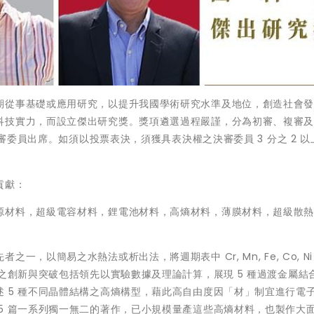
期從事基礎或應用研究，以提升我國學術研究水準及地位，創造社會
科技實力，而設立傑出研究獎。獎項遴選過程嚴謹，分為初審、複審
決審委員出席。如須以投票表決，須獲具表決權之決審委員 3 分之 2 以
貢獻：
源材料，超級電容材料，鋰電池材料，高熵材料，薄膜材料，超級散
以簡易之水熱法或析出法，將週期表中 Cr, Mn, Fe, Co, Ni 
究之創新與突破包括領先以實驗數據及理論計算，展現 5 種過渡金屬結
 5 種不同晶體結構之高熵構型，藉此高自由度因「材」制宜進行電
5 篇一系列獨一無二的著作，已小規模量產這些高熵材料，也製作大