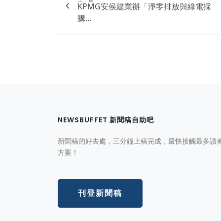
KPMG安侯建業辦「淨零排放與綠電採
購...
NEWSBUFFET 新聞稿自助吧
新聞稿的好去處，三分鐘上稿完成，最快接觸最多讀
方案！
刊登新聞稿