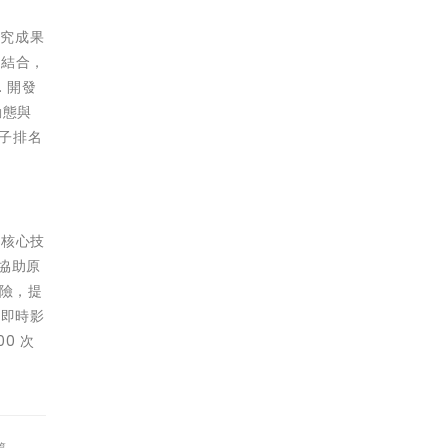
研究成果
論結合，
 開發
動態與
因子排名
性核心技
協助原
風險，提
和即時影
0 次
篇