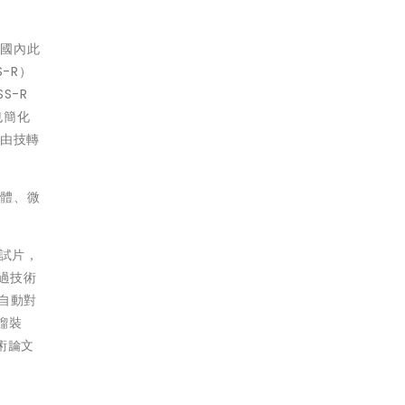
動國內此
-R）
S-R
也簡化
藉由技轉
流體、微
及試片，
透過技術
子自動對
餾裝
術論文