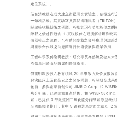
定位系統）。
莊智清教授在成大建立衛星研究實驗室，積極進行
一領域活動。其實驗室負責我國獵風者（TRITON）衛星之
關鍵接收機技術之研製。相較於現有功能相似之酬載（美國
酬載之優越性包含 １.實現較佳之觀測解析度與較高
儀器校正之流程。4.有助於酬載之資料處理與誤
與產學合作以協助廠商進行技術發展與產業佈局。
工程科學系傅龍明教授：研究專長為熱流及微奈米
流體應用於食品防腐劑快篩檢測。
傅龍明教授投入教育領域 20 年來致力於發展微
解決臨床上及食品安全之諸多問題，相關研發成果獲近
創新，參與兩家新創公司 JIMBIO Corp. 和 WISE
焦分析儀，已經開始量產銷售。和 WISERGER 
置，已提供 3 部微流體二氧化硫分餾裝置原型機供
至國際知名期刊，其中 5 篇被選為封面文章及 12 
機械工程學系劉彥辰教授：研究專長為機器人控制