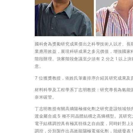
國科會為獎勵研究成果傑出之科學技術人以才、長
業應用效益，展現科研成果之多元價值，增強國家
階段辦理。決審階段會議至少須有 2 分之 1 以上
意。
7 位獲獎教授，依姓氏筆畫排序介紹其研究成果及
材料科學及工程學系丁志明教授：研究專長為氫能
奈米碳管。
丁志明教授有關高熵陽極催化劑之研究是該領域領先者之一，
渡金屬合成 5 種不同晶體結構之高熵構型。其研
電子結構調控具有極其特殊之自由度，同時針對上述
調控，分別製作出高效能陽極電催化劑，陸續發表 