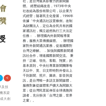
社，是台灣最具影響力的新聞媒
體。 經歷組織改造，1973年中央
社改組為股份有限公司，以企業方
式經營；隨著民主化發展，1996年
依據「中央通訊社設置條例」改制
為財團法人，定位為全民共有的國
家通訊社，獨立超然執行三大法定
任務： ．辦理國內外新聞報導業
授
務，服務大眾傳播媒體。 ．辦理國
家對外新聞通訊業務，促進國際對
台灣之瞭解。 ．加強與國際新聞通
訊社合作，增進國際新聞交流。 秉
持「正確、領先、客觀、翔實」的
基本原則，中央社專業新聞團隊每
天以中、英、日文即時對外發出上
千則新聞、照片、圖表、影音與資
訊，是台灣唯一多語文新聞媒體，
服務對象從媒體客戶擴大為閱聽大
學及技
眾；從台灣民眾延伸至全球僑胞與
電機系梁
讀者，充分扮演「台灣之眼，世界
出成大創
之窗」。