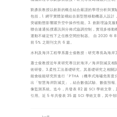
劉彥辰教授以創新的概念結合嚴謹的學理分析與實
包括，1. 網宇實體架構結合新型態移動機器人設計
突破動態影響躍升空中操作性能。3. 創新理論克
聯合連通拓撲通訊與分佈式協調控制，實現多移動機
運動不確定性下之任務空間控制器。 自 2020 年 
前 5% 之期刊文共 6 篇。
水利及海洋工程學系蕭士俊教授：研究專長為海岸
蕭士俊教授近年來研究專注於海洋／海岸防減災相關研
術研發。3.柔性工法基礎研究。其基礎研究之相關試
能會核能研究所進行「PTHA （機率式海嘯危害
出「智慧海岸防減災」，結合數值試驗、數值預報、
像監測系統。迄今，共發表 82 篇 SCI 學術文章，
引用。近 5 年共發表 35 篇 SCI 學術文章，其中領
上一篇