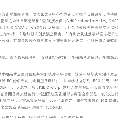
立方衛星相關研究，讓國家太空中心留意到立方衛星發展趨勢，也帶
全球導航衛星反射訊號接收儀（GNSS reflectometry, GNSS
 NASA 之 CYGNSS 之酬載），莊智清教授團隊所發展之 GNS
之資料率。2.增加觀測與反演之機會。3.有利於風速反演精度之提升
差之分析。莊智清教授亦率團隊投入智慧駕駛之研究，相關技術之研究
系統、微流體系統分析、微機電製程技術、生物晶片及檢測、生醫微
流體生物晶片及微流體紙基檢測試片開發研究，透過開發新式檢測晶片
 50 餘項專利（含新型及發明），技術移轉金額約 1500 仟元。
RGER Inc. 之成立。與 JIMBIO Corp. 進行合作開發出一套微流體粒
Inc. 合作開發微流體智慧行檢測系統及衛服部食藥署合作開發二氧化硫分
測試完成，經實地實物測試，結果相當良好。歷年來發表近 140 篇學
篇文章曾或現為高引用論文（Scopus）。
、多機器人系統、網路機器人系統、遠端遙控系統。