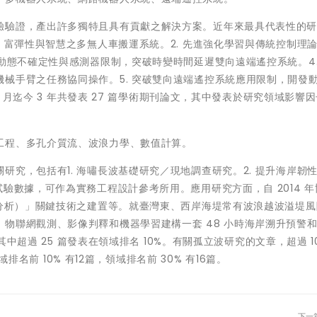
驗驗證，產出許多獨特且具有貢獻之解決方案。近年來最具代表性的
，富彈性與智慧之多無人車搬運系統。2. 先進強化學習與傳統控制理
服動態不確定性與感測器限制，突破時變時間延遲雙向遠端遙控系統。4.
械手臂之任務協同操作。5. 突破雙向遠端遙控系統應用限制，開發
8 月迄今 3 年共發表 27 篇學術期刊論文，其中發表於研究領域影響
工程、多孔介質流、波浪力學、數值計算。
究，包括有1. 海嘯長波基礎研究／現地調查研究。2. 提升海岸韌
驗數據，可作為實務工程設計參考所用。應用研究方面，自 2014 年
度分析）」關鍵技術之建置等。就臺灣東、西岸海堤常有波浪越波溢堤
物聯網觀測、影像判釋和機器學習建構一套 48 小時海岸溯升預警
其中超過 25 篇發表在領域排名 10%。有關孤立波研究的文章，超過 10
域排名前 10% 有12篇，領域排名前 30% 有16篇。
下一