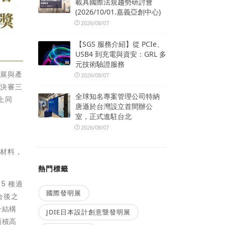
載具國際法規趨勢研討會
(2026/10/01.嘉義亞創中心)
2026/08/07
【SGS 服務介紹】從 PCIe、
USB4 到充電與資安：GRL 多
元技術驗證服務
發展與產
2026/08/07
及決審三
全球知名專案管理公司特納
上同
唐遜於台灣設立首間辦公
室，正式進駐台北
2026/08/07
熱材料，
熱門標籤
5 種過
國際發明展
合後之
子結構
JDIE日本設計創意暨發明展
面積高