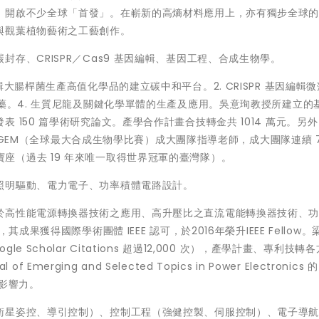
，開啟不少全球「首發」。在嶄新的高熵材料應用上，亦有獨步全球
與觀葉植物藝術之工藝創作。
存、CRISPR／Cas9 基因編輯、基因工程、合成生物學。
大腸桿菌生產高值化學品的建立碳中和平台。2. CRISPR 基因編輯
驅藥。4. 生質尼龍及關鍵化學單體的生產及應用。吳意珣教授所建立的
 150 篇學術研究論文。產學合作計畫合技轉金共 1014 萬元。另
任 iGEM（全球最大合成生物學比賽）成大團隊指導老師，成大團隊連續 
界冠軍寶座（過去 19 年來唯一取得世界冠軍的臺灣隊）。
照明驅動、電力電子、功率積體電路設計。
於高性能電源轉換器技術之應用、高升壓比之直流電能轉換器技術、
果獲得國際學術團體 IEEE 認可，於2016年榮升IEEE Fellow。
Scholar Citations 超過12,000 次），產學計畫、專利技轉
Emerging and Selected Topics in Power Electronics 的 
際影響力。
衛星姿控、導引控制）、控制工程（強健控製、伺服控制）、電子導