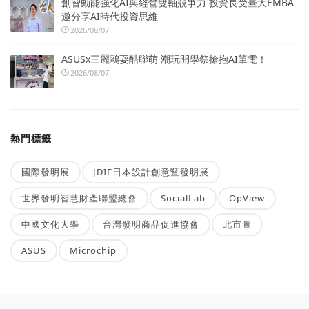
創智動能強化AI與經營雙軸競爭力 投資長受臺大EMBA
邀分享AI時代投資思維
2026/08/07
ASUSx三麗鷗耍酷聯萌 潮玩開學祭搶抱AI筆電！
2026/08/07
熱門標籤
國際發明展
JDIE日本設計創意暨發明展
世界發明智慧財產聯盟總會
SocialLab
OpView
中國文化大學
台灣發明商品促進協會
北市圖
ASUS
Microchip