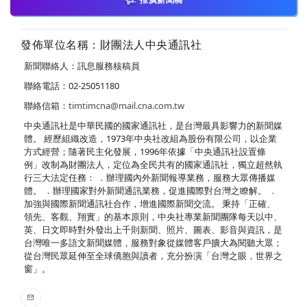
發佈單位名稱：財團法人中央通訊社
新聞聯絡人：訊息服務核稿員
聯絡電話：02-25051180
聯絡信箱：
timtimcna@mail.cna.com.tw
中央通訊社是中華民國的國家通訊社，是台灣最具影響力的新聞媒
體。 經歷組織改造，1973年中央社改組為股份有限公司，以企業
方式經營；隨著民主化發展，1996年依據「中央通訊社設置條
例」改制為財團法人，定位為全民共有的國家通訊社，獨立超然執
行三大法定任務： ．辦理國內外新聞報導業務，服務大眾傳播媒
體。 ．辦理國家對外新聞通訊業務，促進國際對台灣之瞭解。 ．
加強與國際新聞通訊社合作，增進國際新聞交流。 秉持「正確、
領先、客觀、翔實」的基本原則，中央社專業新聞團隊每天以中、
英、日文即時對外發出上千則新聞、照片、圖表、影音與資訊，是
台灣唯一多語文新聞媒體，服務對象從媒體客戶擴大為閱聽大眾；
從台灣民眾延伸至全球僑胞與讀者，充分扮演「台灣之眼，世界之
窗」。