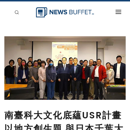
回到首頁
新聞稿分類
登入
刊登
南臺科大文化底蘊USR計畫
以地方創生題 與日本千葉大