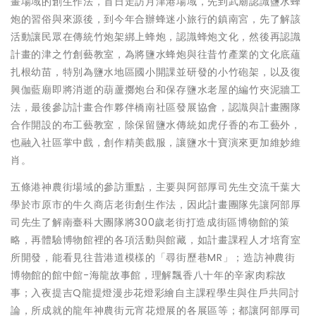
畫場域的創生作法，首日走訪月津港場域，先到武廟認識鹽水蜂
炮的習俗與來源後，到今年合辦蜂迷小旅行的鎮南宮，先了解該
活動讓民眾在傳統竹炮架綁上蜂炮，認識蜂炮文化，然後再認識
計畫的津之竹創藝教室，為將鹽水蜂炮與往昔竹產業的文化底蘊
扎根幼苗，特別為鹽水地區國小開課並研發的小竹砲架，以及復
興伽藍廟即將消逝的葫蘆擲炮台和保存鹽水老屋的編竹夾泥牆工
法，最後參訪計畫合作夥伴橋南社區發展協會，認識與計畫團隊
合作開設的布工藝教室，除保留鹽水傳統如虎仔香的布工藝外，
也融入社區掌中戲，創作精美戲服，讓鹽水十寶演來更加維妙維
肖。
五條港神農街場域的參訪重點，主要與阿部厚司先生交流千葉大
學於市原市的牛久商店老街創生作法，因此計畫團隊先讓阿部厚
司先生了解南臺科大團隊將300歲老街打造成街區博物館的策
略，再體驗博物館裡的各項活動與館藏，如計畫課程人才培育室
所開發，能看見往昔港道模樣的「尋街歷巷MR」；造訪神農街
博物館的館中館-海龍故事館，理解飄香八十年的辛家肉粽故
事；入夜提吉Q龍提燈漫步花燈彩繪自主課程學生與住戶共同討
論，所成就的龍年神農街元宵花燈展的各展區等；都讓阿部厚司