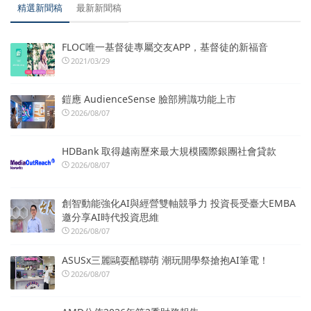
精選新聞稿
最新新聞稿
FLOC唯一基督徒專屬交友APP，基督徒的新福音
2021/03/29
鎧應 AudienceSense 臉部辨識功能上市
2026/08/07
HDBank 取得越南歷來最大規模國際銀團社會貸款
2026/08/07
創智動能強化AI與經營雙軸競爭力 投資長受臺大EMBA
邀分享AI時代投資思維
2026/08/07
ASUSx三麗鷗耍酷聯萌 潮玩開學祭搶抱AI筆電！
2026/08/07