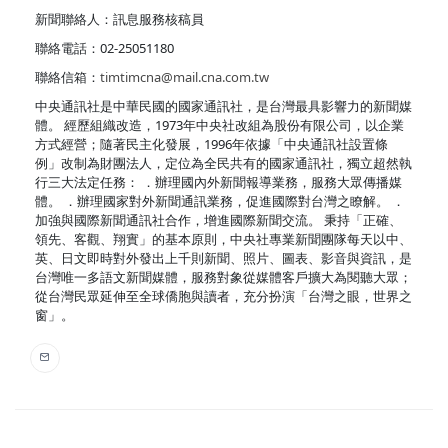
新聞聯絡人：訊息服務核稿員
聯絡電話：02-25051180
聯絡信箱：
timtimcna@mail.cna.com.tw
中央通訊社是中華民國的國家通訊社，是台灣最具影響力的新聞媒
體。 經歷組織改造，1973年中央社改組為股份有限公司，以企業
方式經營；隨著民主化發展，1996年依據「中央通訊社設置條
例」改制為財團法人，定位為全民共有的國家通訊社，獨立超然執
行三大法定任務： ．辦理國內外新聞報導業務，服務大眾傳播媒
體。 ．辦理國家對外新聞通訊業務，促進國際對台灣之瞭解。 ．
加強與國際新聞通訊社合作，增進國際新聞交流。 秉持「正確、
領先、客觀、翔實」的基本原則，中央社專業新聞團隊每天以中、
英、日文即時對外發出上千則新聞、照片、圖表、影音與資訊，是
台灣唯一多語文新聞媒體，服務對象從媒體客戶擴大為閱聽大眾；
從台灣民眾延伸至全球僑胞與讀者，充分扮演「台灣之眼，世界之
窗」。