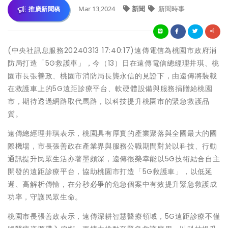
Mar 13,2024
新聞
新聞時事
推廣新聞稿
(中央社訊息服務20240313 17:40:17)遠傳電信為桃園市政府消
防局打造「5G救護車」，今（13）日在遠傳電信總經理井琪、桃
園市長張善政、桃園市消防局長龔永信的見證下，由遠傳將裝載
在救護車上的5G遠距診療平台、軟硬體設備與服務捐贈給桃園
市，期待透過網路取代馬路，以科技提升桃園市的緊急救護品
質。
遠傳總經理井琪表示，桃園具有厚實的產業聚落與全國最大的國
際機場，市長張善政在產業界與服務公職期間對於以科技、行動
通訊提升民眾生活亦著墨頗深，遠傳很榮幸能以5G技術結合自主
開發的遠距診療平台，協助桃園市打造「5G救護車」，以低延
遲、高解析傳輸，在分秒必爭的危急個案中有效提升緊急救護成
功率，守護民眾生命。
桃園市長張善政表示，遠傳深耕智慧醫療領域，5G遠距診療不僅