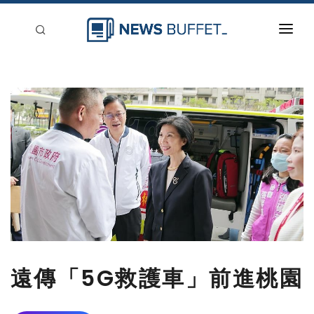
回到首頁
新聞稿分類
登入
刊登
遠傳「5G救護車」前進桃園