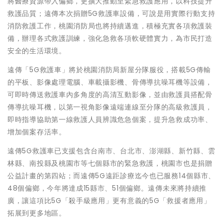
將醫療資源帶入偏鄉，更擴大推動至緊急救護應用，以科技提升
救護品質；遠傳本次捐贈5G救護車設備，可說是用實際行動支持
消防救護工作，桃園消防局也將持續邁進，積極充實各項救護裝
備，辦理各式救護訓練，強化急救各項軟硬體實力，為市民打造
安全的生活環境。
遠傳「5G救護車」將於桃園消防局新屋分隊服役，搭載5G傳輸
的平板、影像處理電腦、車載攝影機、骨傳導抗噪耳機等設備，
可即時傳送救護車內多角度的高清互動影像，並由救護員搭配骨
傳導抗噪耳機，以第一視角影像遠端連線至分隊的高級救護員，
即時指導協助第一線救護人員辨識危急個案，提升急救成功率、
增加個案存活率。
遠傳5G救護車已支援包含台南市、台北市、澎湖縣、新竹縣、雲
林縣、南投縣及桃園市等七個縣市的緊急救護，桃園市也是捐贈
公益計畫的第四站；而遠傳5G遠距診療迄今也已服務14個縣市、
48個偏鄉，今年將達成15縣市、51個偏鄉。遠傳未來將持續推
廣，讓這項比5G「殺手級應用」更有意義的5G「救援者應用」
拓展到更多地區。