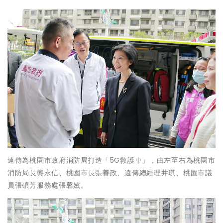
遠傳為桃園市政府消防局打造「5G救護車」，由左至右為桃園市
消防局長龔永信、桃園市長張善政、遠傳總經理井琪、桃園市議
員張碩芳服務處張馨嬪。