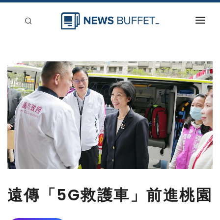
回到首頁
新聞稿分類
登入
刊登
遠傳「5G救護車」前進桃園