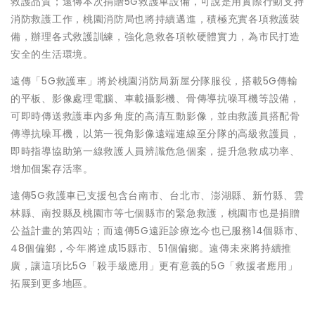
救護品質；遠傳本次捐贈5G救護車設備，可說是用實際行動支持
消防救護工作，桃園消防局也將持續邁進，積極充實各項救護裝
備，辦理各式救護訓練，強化急救各項軟硬體實力，為市民打造
安全的生活環境。
遠傳「5G救護車」將於桃園消防局新屋分隊服役，搭載5G傳輸
的平板、影像處理電腦、車載攝影機、骨傳導抗噪耳機等設備，
可即時傳送救護車內多角度的高清互動影像，並由救護員搭配骨
傳導抗噪耳機，以第一視角影像遠端連線至分隊的高級救護員，
即時指導協助第一線救護人員辨識危急個案，提升急救成功率、
增加個案存活率。
遠傳5G救護車已支援包含台南市、台北市、澎湖縣、新竹縣、雲
林縣、南投縣及桃園市等七個縣市的緊急救護，桃園市也是捐贈
公益計畫的第四站；而遠傳5G遠距診療迄今也已服務14個縣市、
48個偏鄉，今年將達成15縣市、51個偏鄉。遠傳未來將持續推
廣，讓這項比5G「殺手級應用」更有意義的5G「救援者應用」
拓展到更多地區。