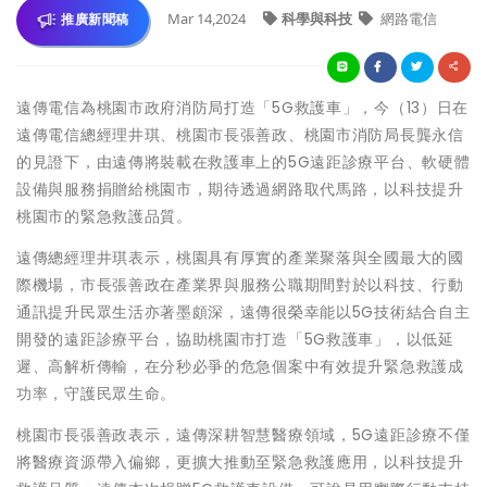
Mar 14,2024
科學與科技
網路電信
推廣新聞稿
遠傳電信為桃園市政府消防局打造「5G救護車」，今（13）日在
遠傳電信總經理井琪、桃園市長張善政、桃園市消防局長龔永信
的見證下，由遠傳將裝載在救護車上的5G遠距診療平台、軟硬體
設備與服務捐贈給桃園市，期待透過網路取代馬路，以科技提升
桃園市的緊急救護品質。
遠傳總經理井琪表示，桃園具有厚實的產業聚落與全國最大的國
際機場，市長張善政在產業界與服務公職期間對於以科技、行動
通訊提升民眾生活亦著墨頗深，遠傳很榮幸能以5G技術結合自主
開發的遠距診療平台，協助桃園市打造「5G救護車」，以低延
遲、高解析傳輸，在分秒必爭的危急個案中有效提升緊急救護成
功率，守護民眾生命。
桃園市長張善政表示，遠傳深耕智慧醫療領域，5G遠距診療不僅
將醫療資源帶入偏鄉，更擴大推動至緊急救護應用，以科技提升