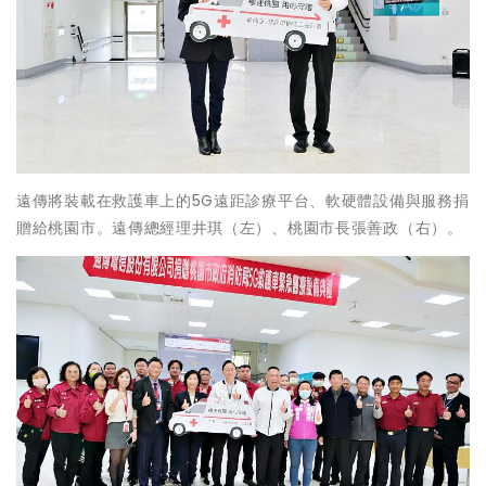
遠傳將裝載在救護車上的5G遠距診療平台、軟硬體設備與服務捐
贈給桃園市。遠傳總經理井琪（左）、桃園市長張善政（右）。