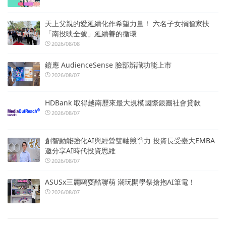
天上父親的愛延續化作希望力量！ 六名子女捐贈家扶
「南投映全號」延續善的循環
2026/08/08
鎧應 AudienceSense 臉部辨識功能上市
2026/08/07
HDBank 取得越南歷來最大規模國際銀團社會貸款
2026/08/07
創智動能強化AI與經營雙軸競爭力 投資長受臺大EMBA
邀分享AI時代投資思維
2026/08/07
ASUSx三麗鷗耍酷聯萌 潮玩開學祭搶抱AI筆電！
2026/08/07