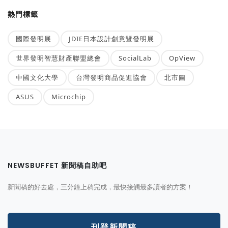
熱門標籤
國際發明展
JDIE日本設計創意暨發明展
世界發明智慧財產聯盟總會
SocialLab
OpView
中國文化大學
台灣發明商品促進協會
北市圖
ASUS
Microchip
NEWSBUFFET 新聞稿自助吧
新聞稿的好去處，三分鐘上稿完成，最快接觸最多讀者的方案！
刊登新聞稿