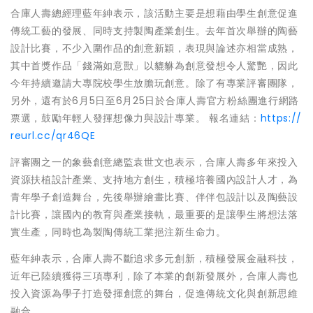
合庫人壽總經理藍年紳表示，該活動主要是想藉由學生創意促進
傳統工藝的發展、同時支持製陶產業創生。去年首次舉辦的陶藝
設計比賽，不少入圍作品的創意新穎，表現與論述亦相當成熟，
其中首獎作品「錢滿如意獸」以貔貅為創意發想令人驚艷，因此
今年持續邀請大專院校學生放膽玩創意。除了有專業評審團隊，
另外，還有於6月5日至6月25日於合庫人壽官方粉絲團進行網路
票選，鼓勵年輕人發揮想像力與設計專業。 報名連結：
https://
reurl.cc/qr46QE
評審團之一的象藝創意總監袁世文也表示，合庫人壽多年來投入
資源扶植設計產業、支持地方創生，積極培養國內設計人才，為
青年學子創造舞台，先後舉辦繪畫比賽、伴伴包設計以及陶藝設
計比賽，讓國內的教育與產業接軌，最重要的是讓學生將想法落
實生產，同時也為製陶傳統工業挹注新生命力。
藍年紳表示，合庫人壽不斷追求多元創新，積極發展金融科技，
近年已陸續獲得三項專利，除了本業的創新發展外，合庫人壽也
投入資源為學子打造發揮創意的舞台，促進傳統文化與創新思維
融合。