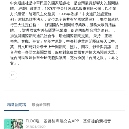
中央通訊社是中華民國的國家通訊社，是台灣最具影響力的新聞媒
體。 經歷組織改造，1973年中央社改組為股份有限公司，以企業
方式經營；隨著民主化發展，1996年依據「中央通訊社設置條
例」改制為財團法人，定位為全民共有的國家通訊社，獨立超然執
行三大法定任務： ．辦理國內外新聞報導業務，服務大眾傳播媒
體。 ．辦理國家對外新聞通訊業務，促進國際對台灣之瞭解。 ．
加強與國際新聞通訊社合作，增進國際新聞交流。 秉持「正確、
領先、客觀、翔實」的基本原則，中央社專業新聞團隊每天以中、
英、日文即時對外發出上千則新聞、照片、圖表、影音與資訊，是
台灣唯一多語文新聞媒體，服務對象從媒體客戶擴大為閱聽大眾；
從台灣民眾延伸至全球僑胞與讀者，充分扮演「台灣之眼，世界之
窗」。
精選新聞稿
最新新聞稿
FLOC唯一基督徒專屬交友APP，基督徒的新福音
2021/03/29