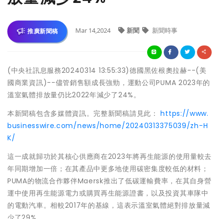
Mar 14,2024
新聞
新聞時事
推廣新聞稿
(中央社訊息服務20240314 13:55:33)德國黑佐根奧拉赫--(美
國商業資訊)--儘管銷售額成長強勁，運動公司PUMA 2023年的
溫室氣體排放量仍比2022年減少了24%。
本新聞稿包含多媒體資訊。完整新聞稿請見此：
https://www.
businesswire.com/news/home/20240313375039/zh-H
K/
這一成就歸功於其核心供應商在2023年將再生能源的使用量較去
年同期增加一倍；在其產品中更多地使用碳密集度較低的材料；
PUMA的物流合作夥伴Maersk推出了低碳運輸費率，在其自身營
運中使用再生能源電力或購買再生能源證書，以及投資其車隊中
的電動汽車。相較2017年的基線，這表示溫室氣體絕對排放量減
少了29%。