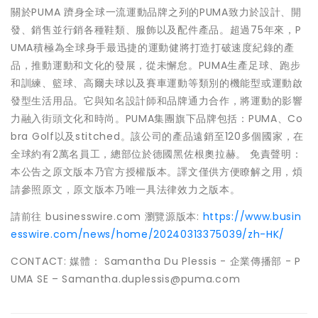
關於PUMA 躋身全球一流運動品牌之列的PUMA致力於設計、開
發、銷售並行銷各種鞋類、服飾以及配件產品。超過75年來，P
UMA積極為全球身手最迅捷的運動健將打造打破速度紀錄的產
品，推動運動和文化的發展，從未懈怠。PUMA生產足球、跑步
和訓練、籃球、高爾夫球以及賽車運動等類別的機能型或運動啟
發型生活用品。它與知名設計師和品牌通力合作，將運動的影響
力融入街頭文化和時尚。PUMA集團旗下品牌包括：PUMA、Co
bra Golf以及stitched。該公司的產品遠銷至120多個國家，在
全球約有2萬名員工，總部位於德國黑佐根奧拉赫。 免責聲明：
本公告之原文版本乃官方授權版本。譯文僅供方便瞭解之用，煩
請參照原文，原文版本乃唯一具法律效力之版本。
請前往 businesswire.com 瀏覽源版本:
https://www.busin
esswire.com/news/home/20240313375039/zh-HK/
CONTACT: 媒體： Samantha Du Plessis - 企業傳播部 - P
UMA SE – Samantha.duplessis@puma.com