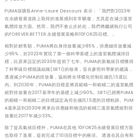
PUMA採購長Anne-Laure Descours 表示：「我們對2023年
在永續發展道路上取得的進展感到非常驕傲，尤其是在減少溫室
氣體排放方面。然而，我們不會止步於此，我們將繼續執行公司
的FOREVER.BETTER.永續發展策略和10FOR25目標。」
相對於銷售額，PUMA將自身排放量減少85%，供應鏈排放量減
少65%，於2023年實現了第一個科學基礎上的溫室氣體減排目
標，比原來設定的2030年提前了七年。PUMA的新氣候目標獲得
了科學碳目標倡議組織(SBTi)的核准，旨在參照科學家的建議，
透過減少PUMA的排放量，協助將全球暖化控制在攝氏1.5度以
內。到2030年，PUMA的目標是將其範疇一和範疇二的溫室氣體
絕對排放量在2017基準年的基礎上減少90%。SBTi已經將PUMA
的範疇一和範疇二的目標認定為符合攝氏1.5度的目標軌跡。PUM
A還承諾到2030年將來自供應鏈和物流的範疇三溫室氣體絕對排
放量比2017年減少33%。
除了提高氣候目標外，PUMA在其他 10FOR25永續發展目標方面
也取得了進展，提前完成了10項目標中的兩項。 透過在其自有和