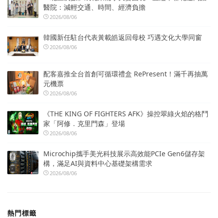
醫院：減輕交通、時間、經濟負擔
2026/08/06
韓國新任駐台代表黃載皓返回母校 巧遇文化大學同窗
2026/08/06
配客嘉推全台首創可循環禮盒 RePresent！滿千再抽萬
元機票
2026/08/06
《THE KING OF FIGHTERS AFK》操控翠綠火焰的格鬥
家「阿修．克里門森」登場
2026/08/06
Microchip攜手美光科技展示高效能PCIe Gen6儲存架
構，滿足AI與資料中心基礎架構需求
2026/08/06
熱門標籤