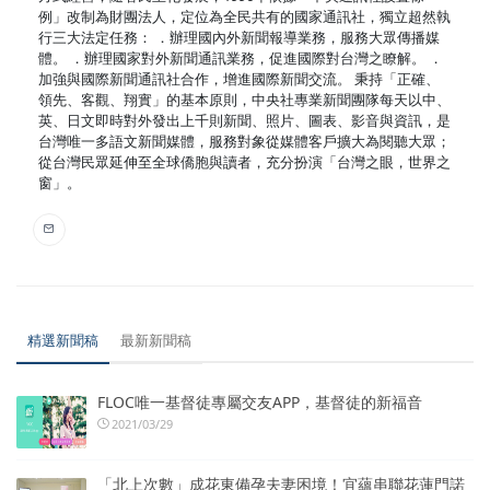
例」改制為財團法人，定位為全民共有的國家通訊社，獨立超然執
行三大法定任務： ．辦理國內外新聞報導業務，服務大眾傳播媒
體。 ．辦理國家對外新聞通訊業務，促進國際對台灣之瞭解。 ．
加強與國際新聞通訊社合作，增進國際新聞交流。 秉持「正確、
領先、客觀、翔實」的基本原則，中央社專業新聞團隊每天以中、
英、日文即時對外發出上千則新聞、照片、圖表、影音與資訊，是
台灣唯一多語文新聞媒體，服務對象從媒體客戶擴大為閱聽大眾；
從台灣民眾延伸至全球僑胞與讀者，充分扮演「台灣之眼，世界之
窗」。
精選新聞稿
最新新聞稿
FLOC唯一基督徒專屬交友APP，基督徒的新福音
2021/03/29
「北上次數」成花東備孕夫妻困境！宜蘊串聯花蓮門諾