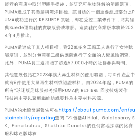
經營的商店中取消塑膠手提袋，並研究可生物降解的塑膠選項，
PUMA達成了其塑膠與海洋目標。該目標的一個重要組成部分是P
UMA成功進行的 RE:SUEDE 實驗，即在受控工業條件下，將其經
典Suede運動鞋的實驗版變成堆肥。這款鞋的商業版本將於202
4年4月推出。
PUMA還達成了其人權目標，對22萬多名工廠工人進行了女性賦
能培訓，並對分包商和二級供應商進行了全面的人權風險調查。
此外，PUMA員工還捐贈了超過57,000小時的社群參與時間。
其他進展包括在2023年擴大再生材料的使用範圍，每10件產品中
就有8件使用大量再生材料或認證材料。自2024年起，PUMA的
所有*球迷版足球服都將採用PUMA的 RE:FIBRE 回收技術製作，
該技術主要以聚酯纖維紡織廢料為主要材料來源。
PUMA的永續發展報告可在
https://about.puma.com/en/su
stainability/reporting
查閱 *不包括Al Hilal、Galatasaray S
K、Fenerbahce、Shakhtar Donetsk的任何當地採購的比賽
服和球迷版球衣