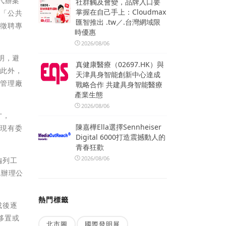
代辦案
社群觸及會變，品牌入口要
掌握在自己手上：Cloudmax
正「公共
匯智推出 .tw／.台灣網域限
否徵聘專
時優惠
2026/08/06
明，避
真健康醫療（02697.HK）與
。此外，
天津具身智能創新中心達成
案管理廠
戰略合作 共建具身智能醫療
產業生態
2026/08/06
才，
陳嘉樺Ella選擇Sennheiser
增現有委
Digital 6000打造震撼動人的
青春狂歡
2026/08/06
編列工
免辦理公
熱門標籤
成後逐
移置或
北市圖
國際發明展