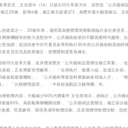
各界意見，文化部今（14）日提出10大革新方向，並預告「公共藝術
修正26條、新增4條，修正條文超過2/3，為歷年最大幅度修法。文
久的政策之一，30餘年來，儘管因為整體環境變動面臨許多社會意見
及興辦機關等的努力及堅持中，公共藝術政策仍不斷因應時代趨勢、
史哲強調，從諮詢會中仍可看見各界對執行30年的公共藝術制度抱持
更多意見交流及政策修正，使整體制度更為健全。
藝術10大改革方案，並具體落實於「公共藝術設置辦法修正草案」，
法規範，正名專案管理廠商」、「合併執行、徵選小組，並成立於前
明確規範迴避機制」、「公共藝術專家資料庫廣納各領域人才」、「
性」、「分類辦理講習」、「中長程規劃設立輔導團」等。
自辦軟體內容，大幅減少60%代辦案件 文化部表示，經統計，公共藝
機關者逾60%。為鼓勵興辦機關自辦，「公共藝術設置辦法」修正採分
教育推廣、民眾參與、環境美感等軟體活動，且若僅辦理軟體活動，流程