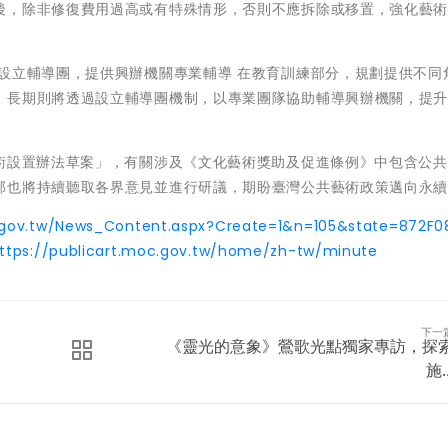
後，除非修復費用過高或有特殊情形，否則不應拆除或移置，強化藝
設立輔導團，提供興辦機關專業輔導 在教育訓練部分，規劃提供不同
、長期則將透過設立輔導團機制，以專業團隊協助輔導興辦機關，提
藝術設置辦法草案」，有關涉及《文化藝術獎助及促進條例》中包含公
部也將持續聽取各界意見並進行研議，期盼臺灣公共藝術政策邁向永
gov.tw/News_Content.aspx?Create=1&n=105&state=872F0
ttps://publicart.moc.gov.tw/home/zh-tw/minute
下一
《靈光的意象》鶯歌光點獨家專訪，探
施..