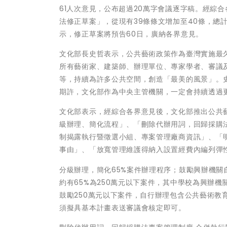
61人次意見，公布超過20萬字會議逐字稿。經綜合
法修正草案」，從現有39條條文增加至40條，總計
示，修正草案將預告60日，廣納各界意見。
文化部長史哲表示，公共藝術政策作為臺灣實施最
所有藝術家、建築師、辦理單位、專家學者、審議
等，持續為許多公共空間，創造「最美的風景」。
期許，文化部作為中央主管機關，一定會持續透過
文化部表示，經綜合各界意見後，文化部推出公共
級辦理、簡化流程」、「刪除代辦用詞，回歸採購
制揭露執行暨徵選小組、專案管理廠商資訊」、「
事由」、「放寬管理維護得納入設置經費內編列彈
分級辦理，簡化65%案件辦理程序；鼓勵興辦機關
約有65%為250萬元以下案件，其中學校為興辦
鼓勵250萬元以下案件，自行辦理包含公共藝術
須擬具基本計畫表送審議會核定即可。