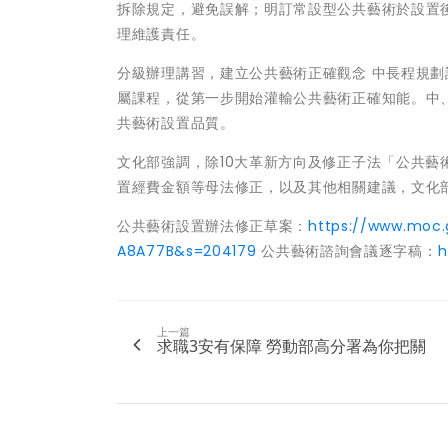
拆除規定，避免誤解；明訂常設型公共藝術於設置
理維護責任。
分級辦理講習，建立公共藝術正確觀念 中長程規劃
屬課程，從第一步開始灌輸公共藝術正確知能。中
共藝術設置品質。
文化部強調，除10大革新方向及修正子法「公共
置經費金額等母法修正，以及其他相關建議，文化
公共藝術設置辦法修正草案：
https://www.moc.
A8A77B&s=204179
公共藝術諮詢會議逐字稿：
h
上一篇
求職3安有保障 勞動部高分署為你把關