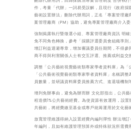
刪除代辦用詞，回歸採購法專案管理制度 合併執行
件，考量「代辦」一詞易受誤解，且現行《政府採
藝術設置辦法」刪除代辦用詞，正名「專案管理廠
案管理廠商（PM）協助，避免專案管理廠商介入
強制揭露執行暨徵選小組、專案管理廠商資訊 明確
免不同角色轉換，參考「採購評選委員會組織準則
增訂利益迴避專章，增加審議委員任期間，不得參
商不得與利害關係人士有交互評選、推薦或利益交
調整「公共藝術視覺藝術類專家學者資料庫」為「
「公共藝術視覺藝術類專家學者資料庫」名稱調整
員數量，並研議資料庫委員推薦方式、進退場機制
增列免辦事由，避免為辦而辦 文化部指出，公共
程造價1%公共藝術經費。為使資源有效運用，設
共藝術，將經費繳至基金或專戶統籌運用於文化藝
放寬管理維護得納入設置經費內編列彈性 辦法增
年編列，且如有維護管理預算外或特殊狀況所需費