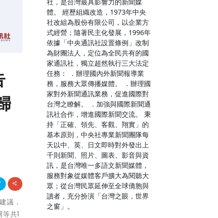
社，是台灣最具影響力的新聞媒
體。 經歷組織改造，1973年中央
社改組為股份有限公司，以企業方
式經營；隨著民主化發展，1996年
依據「中央通訊社設置條例」改制
為財團法人，定位為全民共有的國
家通訊社，獨立超然執行三大法定
告
任務： ．辦理國內外新聞報導業
務，服務大眾傳播媒體。 ．辦理國
家對外新聞通訊業務，促進國際對
歸
台灣之瞭解。 ．加強與國際新聞通
訊社合作，增進國際新聞交流。 秉
持「正確、領先、客觀、翔實」的
基本原則，中央社專業新聞團隊每
天以中、英、日文即時對外發出上
千則新聞、照片、圖表、影音與資
訊，是台灣唯一多語文新聞媒體，
服務對象從媒體客戶擴大為閱聽大
眾；從台灣民眾延伸至全球僑胞與
讀者，充分扮演「台灣之眼，世界
及建議，
之窗」。
等共1