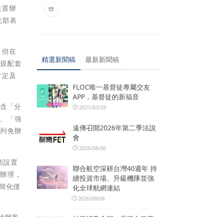
設置辦
化部表
，但在
精選新聞稿
最新新聞稿
法規配套
肯定及
FLOC唯一基督徒專屬交友
APP，基督徒的新福音
包含「分
2021/03/29
」、「強
遠傳召開2026年第二季法說
增列免辦
會
2026/08/06
術設置
聯合航空深耕台灣40週年 持
級辦理，
續投資市場、升級機隊並強
簡化僅
化全球航網連結
2026/08/06