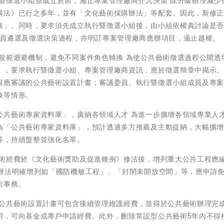
暨徵選小組並成立於前，遏止專案管理廠商介入決策 除分級辦理減少
購法》已行之多年，並有「文化藝術採購辦法」等配套。因此，新修
商」。同時，要求須先成立執行暨徵選小組後，由小組依權責討論是
委員遴選及徵選決策過程，亦明訂專案管理廠商應辦項目，遏止越權。
規範迴避機制，避免不同案件角色轉換 為使公共藝術徵選過程公開透
」，要求執行暨徵選小組、專案管理廠商資訊，應於徵選簡章中揭示
與應審議的公共藝術設置計畫；審議委員、執行暨徵選小組成員及專
換等情形。
公共藝術專家資料庫」，廣納各領域人才 為進一步擴增各領域專業人
為「公共藝術專家資料庫」，預計透過多方推薦及主動提納，大幅擴
等，持續盤整並強化名單。
藝術經費於《文化藝術獎助及促進條例》修法後，增列重大公共工程應
置辦法明確增列如「國防機敏工程」、「封閉未開放空間」等，應申請
術事務。
訂公共藝術設置計畫可包含後續管理維護經費，並得於公共藝術辦理完
用，可向基金或專戶申請經費。此外，刪除常設型公共藝術5年內不得