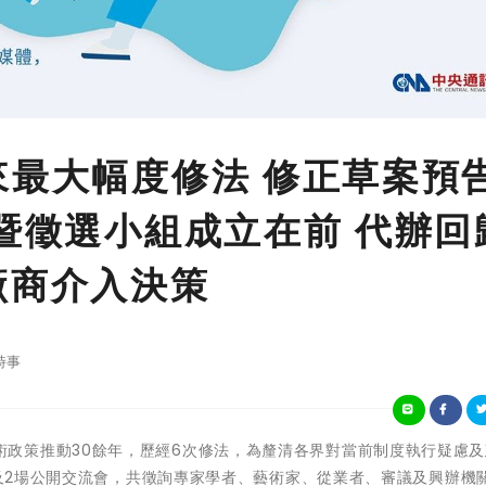
來最大幅度修法 修正草案預
行暨徵選小組成立在前 代辦回
廠商介入決策
時事
臺灣公共藝術政策推動30餘年，歷經6次修法，為釐清各界對當前制度執行疑慮
議及2場公開交流會，共徵詢專家學者、藝術家、從業者、審議及興辦機關