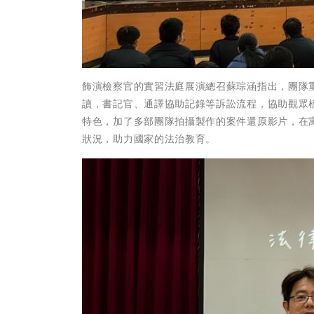
飾演檢察官的實習法庭展演總召蘇琮涵指出，團隊
讀，書記官、通譯協助記錄等訴訟流程，協助觀眾
特色，加了多部團隊拍攝製作的案件還原影片，在
狀況，助力國家的法治教育。