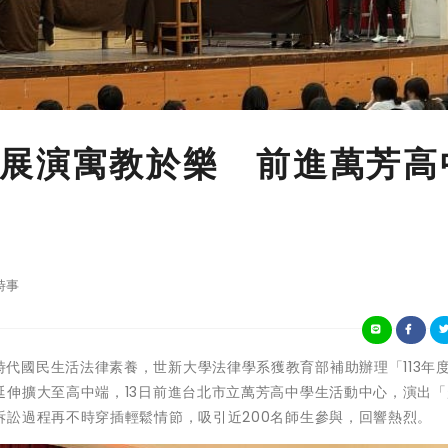
展演寓教於樂 前進萬芳高
時事
為推廣數位時代國民生活法律素養，世新大學法律學系獲教育部補助辦理「113年
延伸擴大至高中端，13日前進台北市立萬芳高中學生活動中心，演出「
訴訟過程再不時穿插輕鬆情節，吸引近200名師生參與，回響熱烈。