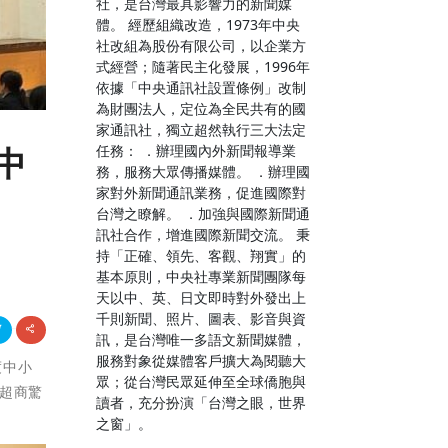
社，是台灣最具影響力的新聞媒
體。 經歷組織改造，1973年中央
社改組為股份有限公司，以企業方
式經營；隨著民主化發展，1996年
依據「中央通訊社設置條例」改制
為財團法人，定位為全民共有的國
家通訊社，獨立超然執行三大法定
任務： ．辦理國內外新聞報導業
中
務，服務大眾傳播媒體。 ．辦理國
家對外新聞通訊業務，促進國際對
台灣之瞭解。 ．加強與國際新聞通
訊社合作，增進國際新聞交流。 秉
持「正確、領先、客觀、翔實」的
基本原則，中央社專業新聞團隊每
天以中、英、日文即時對外發出上
千則新聞、照片、圖表、影音與資
訊，是台灣唯一多語文新聞媒體，
服務對象從媒體客戶擴大為閱聽大
度中小
眾；從台灣民眾延伸至全球僑胞與
超商驚
讀者，充分扮演「台灣之眼，世界
之窗」。