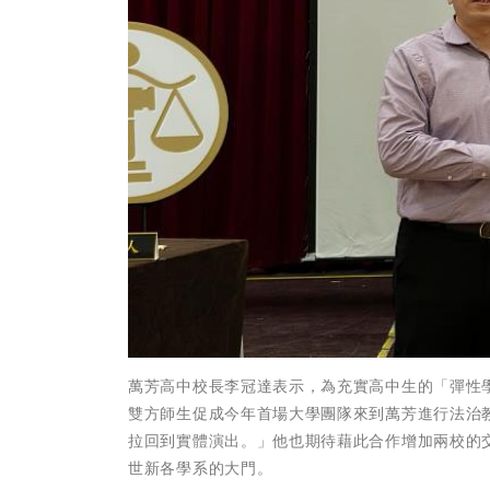
萬芳高中校長李冠達表示，為充實高中生的「彈性
雙方師生促成今年首場大學團隊來到萬芳進行法治
拉回到實體演出。」他也期待藉此合作增加兩校的
世新各學系的大門。