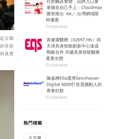
社群觸及會變，品牌入口要
掌握在自己手上：Cloudmax
匯智推出 .tw／.台灣網域限
時優惠
2026/08/06
告起立聽
真健康醫療（02697.HK）與
天津具身智能創新中心達成
門的世新
戰略合作 共建具身智能醫療
程與真實
產業生態
2026/08/06
陳嘉樺Ella選擇Sennheiser
Digital 6000打造震撼動人的
青春狂歡
2026/08/06
熱門標籤
北市圖