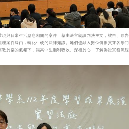
重現與日常生活息息相關的案件，藉由法官朗讀判決主文，被告、原
梳理案件緣由，轉化生硬的法律知識。她們也融入數位傳播貫穿各學
寓教於樂的氣氛下，讓高中生順利吸收、深植於心，了解訴訟實務流