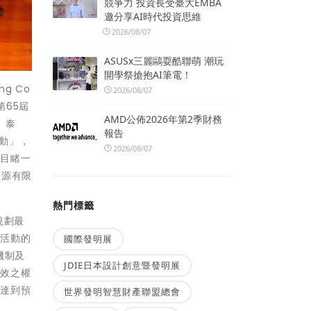
競爭力 投資長受臺大EMBA
邀分享AI時代投資思維
2026/08/07
ASUSx三麗鷗耍酷聯萌 潮玩
開學祭搶抱AI筆電！
ng Co
2026/08/07
第65屆
AMD公佈2026年第2季財務
、泰
報告
活動」，
2026/08/07
界目睹一
資源有限
熱門標籤
規劃最
思活動的
國際發明展
機制及
JDIE日本設計創意暨發明展
成效之權
以達到預
世界發明智慧財產聯盟總會