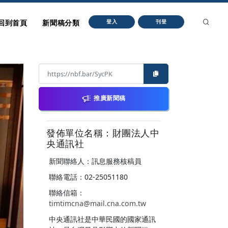
回到首頁
新聞稿分類
登入
刊登
推廣新聞稿
發佈單位名稱：財團法人中
央通訊社
新聞聯絡人：訊息服務核稿員
聯絡電話：02-25051180
聯絡信箱：
timtimcna@mail.cna.com.tw
中央通訊社是中華民國的國家通訊