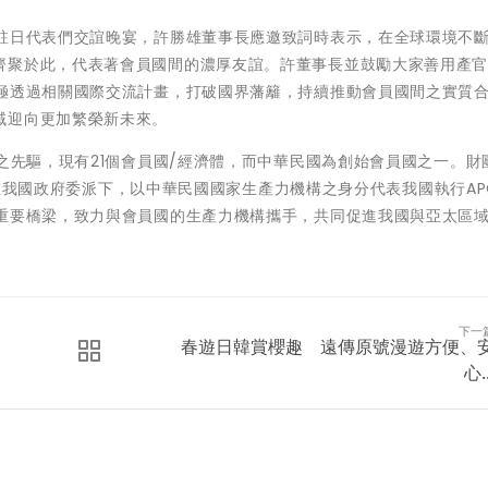
之駐日代表們交誼晚宴，許勝雄董事長應邀致詞時表示，在全球環境不
齊聚於此，代表著會員國間的濃厚友誼。許董事長並鼓勵大家善用產
積極透過相關國際交流計畫，打破國界藩籬，持續推動會員國間之實質
域迎向更加繁榮新未來。
動之先驅，現有21個會員國/經濟體，而中華民國為創始會員國之一。財
初即在我國政府委派下，以中華民國國家生產力機構之身分代表我國執行A
之重要橋梁，致力與會員國的生產力機構攜手，共同促進我國與亞太區
下一
春遊日韓賞櫻趣 遠傳原號漫遊方便、
心..