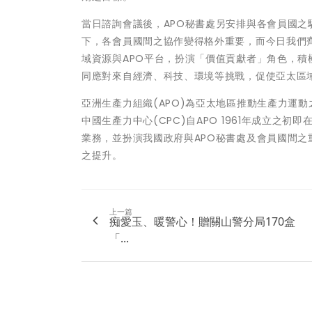
當日諮詢會議後，APO秘書處另安排與各會員國
下，各會員國間之協作變得格外重要，而今日我們
域資源與APO平台，扮演「價值貢獻者」角色，
同應對來自經濟、科技、環境等挑戰，促使亞太區
亞洲生產力組織(APO)為亞太地區推動生產力運
中國生產力中心(CPC)自APO 1961年成立之
業務，並扮演我國政府與APO秘書處及會員國間
之提升。
上一篇
痴愛玉、暖警心！贈關山警分局170盒
「...