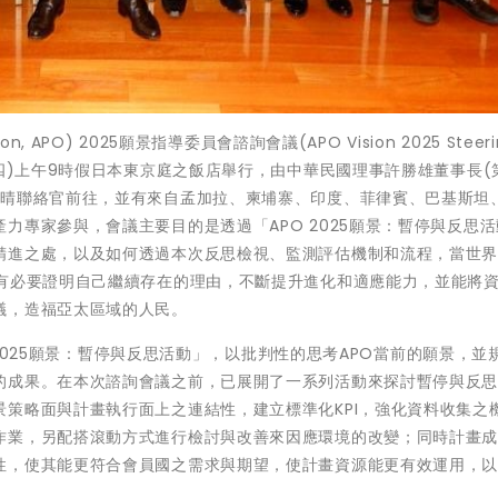
tion, APO) 2025願景指導委員會諮詢會議(APO Vision 2025 Steeri
3月14日(四)上午9時假日本東京庭之飯店舉行，由中華民國理事許勝雄董事長(
夙晴聯絡官前往，並有來自孟加拉、柬埔寨、印度、菲律賓、巴基斯坦
力專家參與，會議主要目的是透過「APO 2025願景：暫停與反思
精進之處，以及如何透過本次反思檢視、監測評估機制和流程，當世
更有必要證明自己繼續存在的理由，不斷提升進化和適應能力，並能將
議，造福亞太區域的人民。
O 2025願景：暫停與反思活動」，以批判性的思考APO當前的願景，並
的成果。在本次諮詢會議之前，已展開了一系列活動來探討暫停與反
策略面與計畫執行面上之連結性，建立標準化KPI，強化資料收集之
作業，另配搭滾動方式進行檢討與改善來因應環境的改變；同時計畫
性，使其能更符合會員國之需求與期望，使計畫資源能更有效運用，