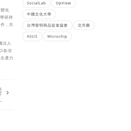
SocialLab
OpView
斷變化
中國文化大學
官學研跨
合作，共
台灣發明商品促進協會
北市圖
ASUS
Microchip
團法人
PO各項
域生產力
篇
安
.