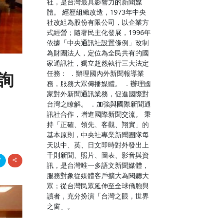
社，是台灣最具影響力的新聞媒
體。 經歷組織改造，1973年中央
社改組為股份有限公司，以企業方
式經營；隨著民主化發展，1996年
依據「中央通訊社設置條例」改制
為財團法人，定位為全民共有的國
家通訊社，獨立超然執行三大法定
任務： ．辦理國內外新聞報導業
詢
務，服務大眾傳播媒體。 ．辦理國
家對外新聞通訊業務，促進國際對
台灣之瞭解。 ．加強與國際新聞通
訊社合作，增進國際新聞交流。 秉
持「正確、領先、客觀、翔實」的
基本原則，中央社專業新聞團隊每
天以中、英、日文即時對外發出上
千則新聞、照片、圖表、影音與資
訊，是台灣唯一多語文新聞媒體，
服務對象從媒體客戶擴大為閱聽大
眾；從台灣民眾延伸至全球僑胞與
讀者，充分扮演「台灣之眼，世界
之窗」。