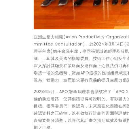
亞洲生產力組織(Asian Productivity Organiza
mmittee Consultation)」於2024年
理事主席)擔任會議主席，率同張寶誠總經理及薛
國、土耳其及美國的指導委員、技術工作小組及生產
深入探討其願景在策略面及運作面上之做法仍可再
場接一場的危機時，諸如APO這樣的區域組織就
視為一種動力，進而追求更有意義的提升生產力倡
2023年5月，APO第65屆理事會議核准了「AP
佳的前進道路，使其倡議取得可證明的、有影響力
目標。指導委員們一致認為，未來應強化整體在願景
確認資料之正確性，以有效執行計畫的監測與評估
責需要劃分清楚，以評估其計畫之預期成效及持續
期之目標。