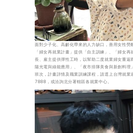
面對少子化、高齡化帶來的人力缺口，善用女性勞
「婦女再就業計畫」提供「自主訓練」、「婦女再
長、雇主提供彈性工時，以幫助二度就業婦女重返職
陽光電與綠能應用」、「夜市排隊美食與新創料理」
班次，計畫詳情及職業訓練課程，請逕上台灣就業
7888，或洽詢北分署轄區各就業中心。