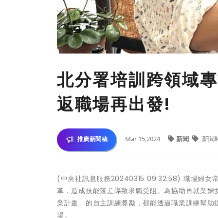
北分署培訓跨領域專
返職場再出發!
Mar 15,2024
新聞
新聞
推廣新聞稿
(中央社訊息服務20240315 09:32:58)
革，造成技能落差導致求職受阻。為協助再就業婦
業計畫」的自主訓練獎勵，都能透過職業訓練幫助
場。