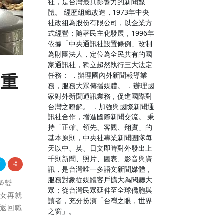
社，是台灣最具影響力的新聞媒
體。 經歷組織改造，1973年中央
社改組為股份有限公司，以企業方
式經營；隨著民主化發展，1996年
依據「中央通訊社設置條例」改制
為財團法人，定位為全民共有的國
家通訊社，獨立超然執行三大法定
任務： ．辦理國內外新聞報導業
女重
務，服務大眾傳播媒體。 ．辦理國
家對外新聞通訊業務，促進國際對
台灣之瞭解。 ．加強與國際新聞通
訊社合作，增進國際新聞交流。 秉
持「正確、領先、客觀、翔實」的
基本原則，中央社專業新聞團隊每
天以中、英、日文即時對外發出上
千則新聞、照片、圖表、影音與資
訊，是台灣唯一多語文新聞媒體，
服務對象從媒體客戶擴大為閱聽大
勢變
眾；從台灣民眾延伸至全球僑胞與
婦女再就
讀者，充分扮演「台灣之眼，世界
快返回職
之窗」。