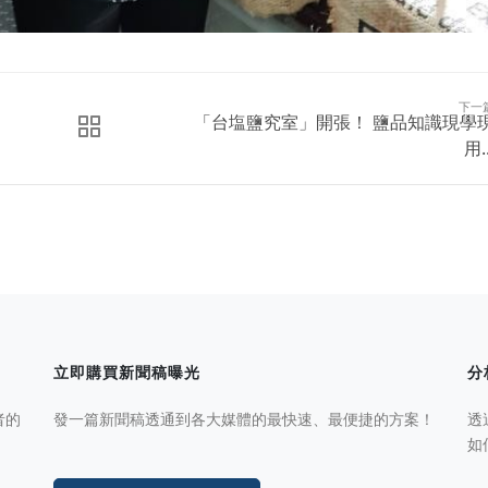
下一
「台塩鹽究室」開張！ 鹽品知識現學
用..
立即購買新聞稿曝光
分
者的
發一篇新聞稿透通到各大媒體的最快速、最便捷的方案！
透
如