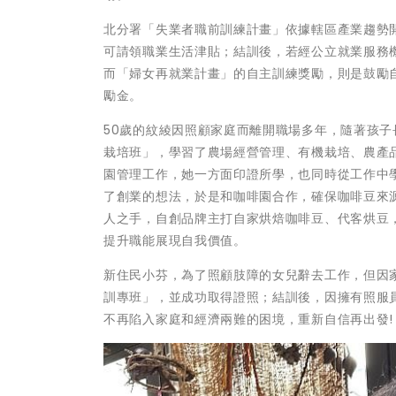
北分署「失業者職前訓練計畫」依據轄區產業趨勢
可請領職業生活津貼；結訓後，若經公立就業服務
而「婦女再就業計畫」的自主訓練獎勵，則是鼓勵
勵金。
50歲的紋綾因照顧家庭而離開職場多年，隨著孩
栽培班」，學習了農場經營管理、有機栽培、農產
園管理工作，她一方面印證所學，也同時從工作中
了創業的想法，於是和咖啡園合作，確保咖啡豆來
人之手，自創品牌主打自家烘焙咖啡豆、代客烘豆
提升職能展現自我價值。
新住民小芬，為了照顧肢障的女兒辭去工作，但因
訓專班」，並成功取得證照；結訓後，因擁有照服
不再陷入家庭和經濟兩難的困境，重新自信再出發!