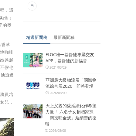
課程，還
勵金；
元的獎
精選新聞稿
最新新聞稿
藝香草
在地咖啡
FLOC唯一基督徒專屬交友
，她興起
APP，基督徒的新福音
都不假他
2021/03/29
，她透過
亞洲最大級物流展「國際物
流綜合展2026」即將登場
2026/08/09
服務員培
顧女兒，
天上父親的愛延續化作希望
力量！ 六名子女捐贈家扶
「南投映全號」延續善的循
環
2026/08/08