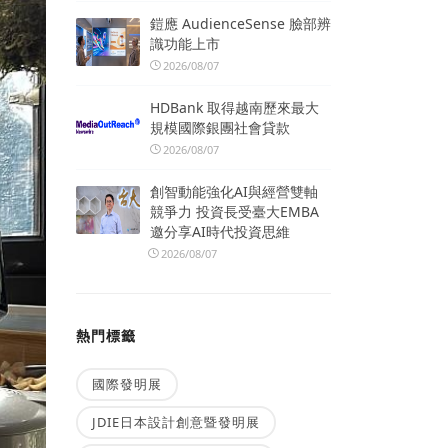
鎧應 AudienceSense 臉部辨
識功能上市
2026/08/07
HDBank 取得越南歷來最大
規模國際銀團社會貸款
2026/08/07
創智動能強化AI與經營雙軸
競爭力 投資長受臺大EMBA
邀分享AI時代投資思維
2026/08/07
熱門標籤
國際發明展
JDIE日本設計創意暨發明展