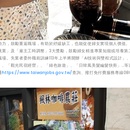
動力，鼓勵重返職場，有助於紓緩缺工，也能促使婦女實現個人價值
就業」及「雇主工時調整」3大獎勵，鼓勵婦女精進專業知能或培養第
場。失業者委外職前訓練113年上半將開辦「AI技術與雙程式設計」
、「觀光民宿經營」、「綠色旅遊」、「日韓風美髮編髮快剪」…等近
通
https://www.taiwanjobs.gov.tw/
查詢、撥打免付費服務專線080