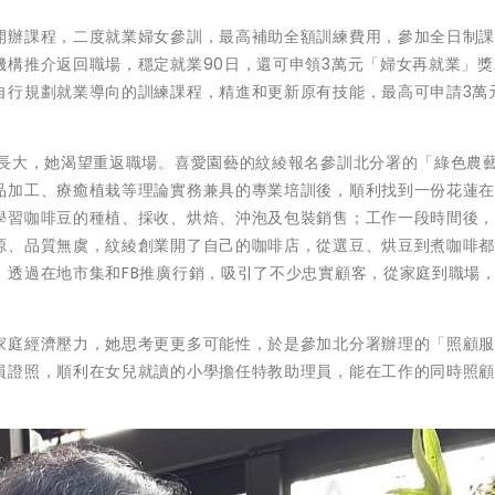
開辦課程，二度就業婦女參訓，最高補助全額訓練費用，參加全日制
機構推介返回職場，穩定就業90日，還可申領3萬元「婦女再就業」獎
自行規劃就業導向的訓練課程，精進和更新原有技能，最高可申請3萬
子長大，她渴望重返職場。喜愛園藝的紋綾報名參訓北分署的「綠色農
品加工、療癒植栽等理論實務兼具的專業培訓後，順利找到一份花蓮
學習咖啡豆的種植、採收、烘焙、沖泡及包裝銷售；工作一段時間後
源、品質無虞，紋綾創業開了自己的咖啡店，從選豆、烘豆到煮咖啡
，透過在地市集和FB推廣行銷，吸引了不少忠實顧客，從家庭到職場
家庭經濟壓力，她思考更更多可能性，於是參加北分署辦理的「照顧
員證照，順利在女兒就讀的小學擔任特教助理員，能在工作的同時照