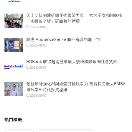
天上父親的愛延續化作希望力量！ 六名子女捐贈家扶
「南投映全號」延續善的循環
2026/08/08
鎧應 AudienceSense 臉部辨識功能上市
2026/08/07
HDBank 取得越南歷來最大規模國際銀團社會貸款
2026/08/07
創智動能強化AI與經營雙軸競爭力 投資長受臺大EMBA
邀分享AI時代投資思維
2026/08/07
熱門標籤