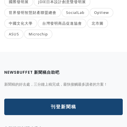
國際發明展
JDIE日本設計創意暨發明展
世界發明智慧財產聯盟總會
SocialLab
OpView
中國文化大學
台灣發明商品促進協會
北市圖
ASUS
Microchip
NEWSBUFFET 新聞稿自助吧
新聞稿的好去處，三分鐘上稿完成，最快接觸最多讀者的方案！
刊登新聞稿