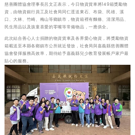
慈善團體協會理事長呂文正表示，今日物資貨車將149箱獎勵物
資，由物資銀行員工及社會局同仁逕送東石、布袋、民雄、溪
口、大林、竹崎、梅山等鄉鎮市，物資箱裡有麵條、清潔用品、
民生用品以及孩童喜愛的零嘴等常備物品，一應俱全。
此次結合善心人士捐贈的物資貨車及各界愛心物資，將獎勵物資
箱載送至本縣各鄉鎮市公所就近發放，社會局與嘉義縣慈善團體
協會發揮服務高效率，期待給予嘉義縣兒少教育發展帳戶家戶最
貼心的服務。