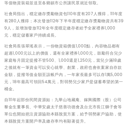
等值物資裝箱並送至各鄉鎮市公所讓民眾就近領取。
社會局指出，穩定繳存獎勵物資包110年度有207人獲得，111年度
有280人獲得；本次發放112年下半年度穩定繳存獎勵物資共有39
9人，並增加發放112年全年度穩定繳存者給予全家禮券1,000
元，穩定儲蓄家戶持續成長。
社會局長張翠瑤表示，一份物資箱價值1,000點，內容物品都有
超過1,000元以上的價值，還有全家禮券1,000元，鼓勵符合兒少
家庭每月固定提撥不管500、1,000還是1,250元，當兒少滿18歲
之後就有一筆資金可以安心就學、創業，政府也會依案家自存款
金額，提撥等值金額至該帳戶內，一年家長最多可以存1萬5,000
元，18年最高可領回54萬元，對弱勢兒少家戶是儲蓄希望的第一
桶金。
自111年起部份民間資源如：九華山地藏庵、鎵興國際（股）公司
黎金生董事長、中華安歲太子慈善功德會及台北市長江獅子會等
單位也開始挹注資源協助本縣脫貧方案，給予弱勢家戶協助，使
本縣脫貧方案開戶率及繳存率均有顯著提升。