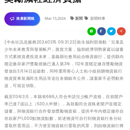
Mar 15,2024
新聞
新聞時事
推廣新聞稿
(中央社訊息服務20240315 09:31:23)衛生福利部推動「兒童及
少年未來教育與發展帳戶」脫貧方案，協助經濟弱勢家庭以儲蓄
方式累積資產投資未來，嘉義縣社會局結合物資銀行，提供縣內
穩定繳存家戶獎勵措施已邁入第3年，112年度穩定繳存獎勵物資
發放自3月14日起啟動，同時運用善心人士粘小姐捐贈物資銀行
物資貨車裝滿民生用品等送往各鄉鎮市公所，讓案家不必勞動奔
波，可就近領取。
截至113年3月，本縣有686人符合申請兒少帳戶資格，目前開戶
率已達7成以上（530人申辦），為鼓勵符合資格者開戶並穩定
儲蓄，與物資銀行合作發放獎勵物資箱，提供半年內穩定繳存自
存款家戶1,000點物資點數，前述物資可自行到物資銀行各分站
選取所需用品，不方便至物資銀行選取的民眾，則由物資銀行將