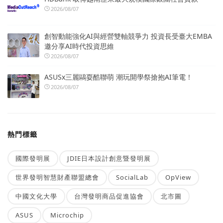
2026/08/07
創智動能強化AI與經營雙軸競爭力 投資長受臺大EMBA
邀分享AI時代投資思維
2026/08/07
ASUSx三麗鷗耍酷聯萌 潮玩開學祭搶抱AI筆電！
2026/08/07
熱門標籤
國際發明展
JDIE日本設計創意暨發明展
世界發明智慧財產聯盟總會
SocialLab
OpView
中國文化大學
台灣發明商品促進協會
北市圖
ASUS
Microchip