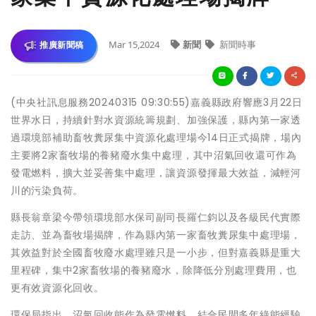
Mar 15,2024
新聞
新聞時事
推廣新聞稿
(中央社訊息服務20240315 09:30:55)嘉義縣政府響應3月22日
世界水日，持續針對水資源統籌規劃、加強保護，縣內第一家透
過環境部補助畜牧糞尿集中資源化處理場今14日正式揭牌，場內
主要將2家畜牧場的養豬廢水集中處理，其中沼氣回收還可作為
發電燃料，擴大並妥善集中處理，讓資源發揮最大效益，減輕河
川的污染負荷。
縣長翁章梁今帶領環境部水保司副司長羅仁鈞以及各級民代實際
走訪、並為畜牧場揭牌，作為縣內第一家畜牧糞尿集中處理場，
其效益對於全國畜牧廢水處理雖只是一小步，但對嘉義縣是重大
里程碑，集中2家畜牧場的養豬廢水，除降低分別處理費用，也
更有效資源化回收。
環保局指出，沼氣回收能作為發電燃料，結合民間多年綠能經驗