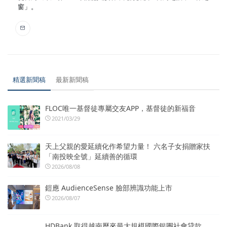
窗」。
精選新聞稿
最新新聞稿
FLOC唯一基督徒專屬交友APP，基督徒的新福音
2021/03/29
天上父親的愛延續化作希望力量！ 六名子女捐贈家扶
「南投映全號」延續善的循環
2026/08/08
鎧應 AudienceSense 臉部辨識功能上市
2026/08/07
HDBank 取得越南歷來最大規模國際銀團社會貸款