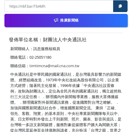
推廣新聞稿
發佈單位名稱：財團法人中央通訊社
新聞聯絡人：訊息服務核稿員
聯絡電話：02-25051180
聯絡信箱：
timtimcna@mail.cna.com.tw
中央通訊社是中華民國的國家通訊社，是台灣最具影響力的新聞媒
體。 經歷組織改造，1973年中央社改組為股份有限公司，以企業
方式經營；隨著民主化發展，1996年依據「中央通訊社設置條
例」改制為財團法人，定位為全民共有的國家通訊社，獨立超然執
行三大法定任務： ．辦理國內外新聞報導業務，服務大眾傳播媒
體。 ．辦理國家對外新聞通訊業務，促進國際對台灣之瞭解。 ．
加強與國際新聞通訊社合作，增進國際新聞交流。 秉持「正確、
領先、客觀、翔實」的基本原則，中央社專業新聞團隊每天以中、
英、日文即時對外發出上千則新聞、照片、圖表、影音與資訊，是
台灣唯一多語文新聞媒體，服務對象從媒體客戶擴大為閱聽大眾；
從台灣民眾延伸至全球僑胞與讀者，充分扮演「台灣之眼，世界之