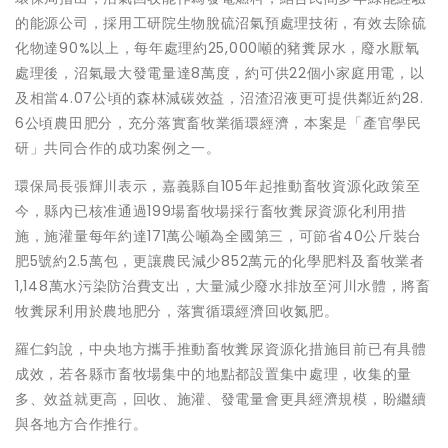
的能源公司，採用工研院生物脫硫沼氣預處理技術，有效去除硫
化物達90%以上，每年處理約25,000噸的豬糞尿水，廢水厭氧
處理後，沼氣最大發電量達8萬度，約可供22個小家庭用電，以
及相當4.07公頃的森林減碳效益，沼渣沼液更可提供鄰近約28.
6公頃農田肥分，充分落實畜牧業循環經濟，本案是「產官學民
研」共同合作的成功案例之一。
環保局長張輝川表示，嘉義縣自105年起推動畜牧資源化政策至
今，縣內已核准通過199場畜牧場採行畜牧糞尿資源化利用措
施，施灌量每年約達171萬公噸為全國第三，可節省40公斤裝台
肥5號約2.5萬包，更讓農民減少852萬元的化學肥料及畜牧業者
1,148萬水污染防治費支出，大量減少廢水排放至河川水體，將畜
牧糞尿利用於農地肥分，落實循環經濟回收氮肥。
羅仁鈞說，中央地方攜手推動畜牧糞尿資源化措施目前已有具體
成效，若各縣市畜牧場集中的地點都設置集中處理，收集的量
多、效益就更高，回收、施灌、發電量會更具經濟規模，盼繼續
與各地方合作推行。