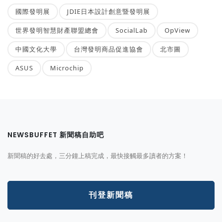
國際發明展
JDIE日本設計創意暨發明展
世界發明智慧財產聯盟總會
SocialLab
OpView
中國文化大學
台灣發明商品促進協會
北市圖
ASUS
Microchip
NEWSBUFFET 新聞稿自助吧
新聞稿的好去處，三分鐘上稿完成，最快接觸最多讀者的方案！
刊登新聞稿