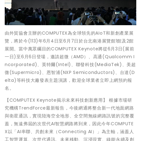
由外貿協會主辦的COMPUTEX為全球領先的AIoT和新創產業展
覽，將於今(113)年6月4日至6月7日於台北南港展覽館1館及2館
展開。當中萬眾矚目的COMPUTEX Keynote將從6月3日(展前
一日)至6月6日登場，邀請超微（AMD）、高通(Qualcomm I
ncorporated)、英特爾(Intel)、聯發科技(MediaTek)、美超
微(Supermicro)、恩智浦(NXP Semiconductors)、台達(D
elta)等科技大廠發表主題演講，歡迎全球業者立即上網預約報
名。
【COMPUTEX Keynote揭示未來科技創新應用】 根據市場研
究機構TrendForce最新報告，今後網通將整合新一代地面網路
與衛星通訊，實現陸海空全地形、全空間無線網路訊號的完整覆
蓋，無遠弗屆的次世代AI智慧網路將到來，因此今年COMPUTE
X以「AI串聯、共創未來（Connecting AI）」為主軸，涵蓋人
工智慧運算、次世代通訊、未來移動、沉浸現實、綠能永續及創