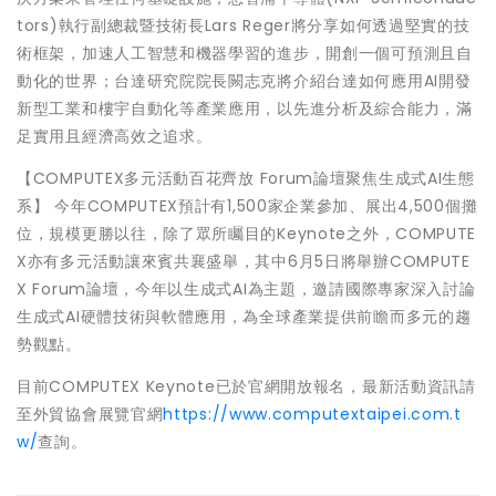
tors)執行副總裁暨技術長Lars Reger將分享如何透過堅實的技
術框架，加速人工智慧和機器學習的進步，開創一個可預測且自
動化的世界；台達研究院院長闕志克將介紹台達如何應用AI開發
新型工業和樓宇自動化等產業應用，以先進分析及綜合能力，滿
足實用且經濟高效之追求。
【COMPUTEX多元活動百花齊放 Forum論壇聚焦生成式AI生態
系】 今年COMPUTEX預計有1,500家企業參加、展出4,500個攤
位，規模更勝以往，除了眾所矚目的Keynote之外，COMPUTE
X亦有多元活動讓來賓共襄盛舉，其中6月5日將舉辦COMPUTE
X Forum論壇，今年以生成式AI為主題，邀請國際專家深入討論
生成式AI硬體技術與軟體應用，為全球產業提供前瞻而多元的趨
勢觀點。
目前COMPUTEX Keynote已於官網開放報名，最新活動資訊請
至外貿協會展覽官網
https://www.computextaipei.com.t
w/
查詢。