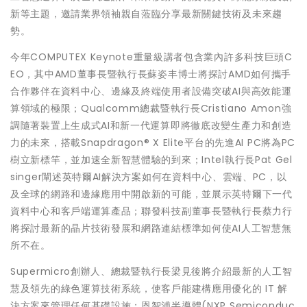
新等主題，邀請業界領袖親自蒞臨分享最新關鍵技術及未來趨
勢。
今年COMPUTEX Keynote重量級講者包含業內許多科技巨頭C
EO，其中AMD董事長暨執行長蘇姿丰博士將探討AMD如何攜手
合作夥伴在資料中心、邊緣及終端使用者設備突破AI與高效能運
算領域的極限；Qualcomm總裁暨執行長Cristiano Amon強
調隨著裝置上生成式AI和新一代運算即將徹底改變生產力和創造
力的未來，搭載Snapdragon® X Elite平台的先進AI PC將為PC
樹立新標竿，並加速全新智慧體驗的到來；Intel執行長Pat Gel
singer闡述英特爾AI解決方案如何在資料中心、雲端、PC，以
及全球的網路和邊緣應用中開啟新的可能，並展示英特爾下一代
資料中心和客戶端運算產品；聯發科技副董事長暨執行長蔡力行
將探討最新的晶片技術發展和網路連結標準如何使AI人工智慧無
所不在。
Supermicro創辦人、總裁暨執行長梁見後將介紹最新的人工智
慧及領先的綠色運算技術系統，使客戶能建構應用優化的 IT 解
決方案來管理任何基礎設施；恩智浦半導體(NXP Semiconduc