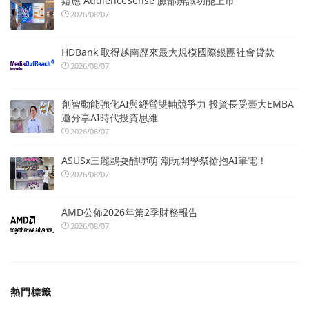
鎧應 AudienceSense 臉部辨識功能上市
2026/08/07
HDBank 取得越南歷來最大規模國際銀團社會貸款
2026/08/07
創智動能強化AI與經營雙軸競爭力 投資長受臺大EMBA
邀分享AI時代投資思維
2026/08/07
ASUSx三麗鷗耍酷聯萌 潮玩開學祭搶抱AI筆電！
2026/08/07
AMD公佈2026年第2季財務報告
2026/08/07
熱門標籤