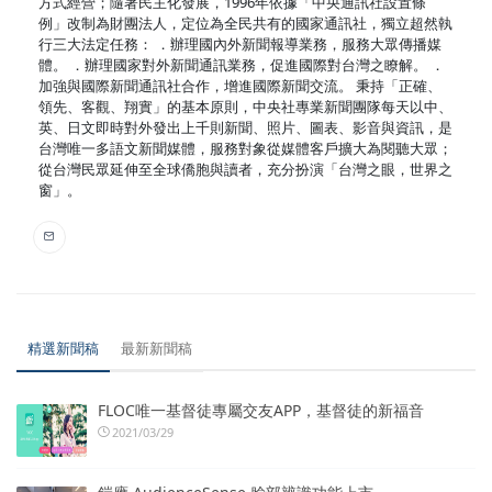
方式經營；隨著民主化發展，1996年依據「中央通訊社設置條
例」改制為財團法人，定位為全民共有的國家通訊社，獨立超然執
行三大法定任務： ．辦理國內外新聞報導業務，服務大眾傳播媒
體。 ．辦理國家對外新聞通訊業務，促進國際對台灣之瞭解。 ．
加強與國際新聞通訊社合作，增進國際新聞交流。 秉持「正確、
領先、客觀、翔實」的基本原則，中央社專業新聞團隊每天以中、
英、日文即時對外發出上千則新聞、照片、圖表、影音與資訊，是
台灣唯一多語文新聞媒體，服務對象從媒體客戶擴大為閱聽大眾；
從台灣民眾延伸至全球僑胞與讀者，充分扮演「台灣之眼，世界之
窗」。
精選新聞稿
最新新聞稿
FLOC唯一基督徒專屬交友APP，基督徒的新福音
2021/03/29