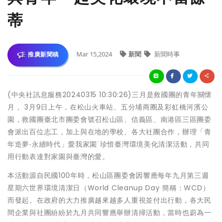
蒂
Mar 15,2024
新聞
新聞時事
推廣新聞稿
(中央社訊息服務20240315 10:30:26)三月是救國團的青年關懷
月， 3月9日上午，在松山火車站、五分埔商圈及彩虹橋河濱公
園，救國團臺北市團委會號召松山區、信義區、南港區三區團委
會派出百位志工，加上與在地的學校、各大社團合作，辦理「青
年造夢‧永續時代」愛我家園˙珍惜臺灣環境美化清潔活動，共同
用行動表達對家園與臺灣的愛。
本活動源自民國100年時，松山區團委會因響應每年九月第三週
星期六世界環境清潔日（World Cleanup Day 簡稱：WCD）
而發起。在政府的大力推廣越來越多人重視並付出行動，各大民
間企業與社團紛紛於九月共同響應舉辦清掃活動，當時也蔚為一