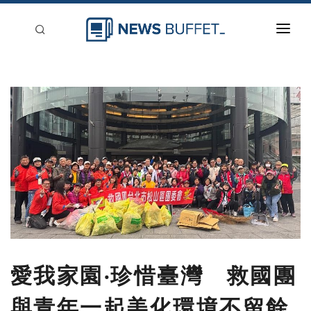
回到首頁
新聞稿分類
登入
刊登
愛我家園‧珍惜臺灣 救國團
與青年一起美化環境不留餘