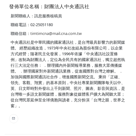
發佈單位名稱：財團法人中央通訊社
新聞聯絡人：訊息服務核稿員
聯絡電話：02-25051180
聯絡信箱：
timtimcna@mail.cna.com.tw
中央通訊社是中華民國的國家通訊社，是台灣最具影響力的新聞媒
體。 經歷組織改造，1973年中央社改組為股份有限公司，以企業
方式經營；隨著民主化發展，1996年依據「中央通訊社設置條
例」改制為財團法人，定位為全民共有的國家通訊社，獨立超然執
行三大法定任務： ．辦理國內外新聞報導業務，服務大眾傳播媒
體。 ．辦理國家對外新聞通訊業務，促進國際對台灣之瞭解。 ．
加強與國際新聞通訊社合作，增進國際新聞交流。 秉持「正確、
領先、客觀、翔實」的基本原則，中央社專業新聞團隊每天以中、
英、日文即時對外發出上千則新聞、照片、圖表、影音與資訊，是
台灣唯一多語文新聞媒體，服務對象從媒體客戶擴大為閱聽大眾；
從台灣民眾延伸至全球僑胞與讀者，充分扮演「台灣之眼，世界之
窗」。