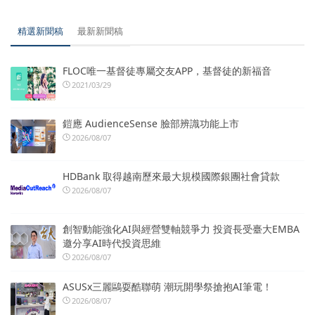
精選新聞稿
最新新聞稿
FLOC唯一基督徒專屬交友APP，基督徒的新福音
2021/03/29
鎧應 AudienceSense 臉部辨識功能上市
2026/08/07
HDBank 取得越南歷來最大規模國際銀團社會貸款
2026/08/07
創智動能強化AI與經營雙軸競爭力 投資長受臺大EMBA
邀分享AI時代投資思維
2026/08/07
ASUSx三麗鷗耍酷聯萌 潮玩開學祭搶抱AI筆電！
2026/08/07