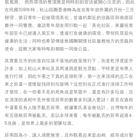
股風潮。 然而環境的整潔應是時時刻刻皆須被關心注意的，因此
在民國108年時，松山區團委會轉為改在青年節所屬的月份-三月
辦理，號召青年一起做環境美化，並邀約鄰近的信義區與南港區
夥伴一同響應。邀請青年朋友用行動一起「美化社區」來慶祝青
年節至今已經邁入第五年，透過打造健康的環境，帶領民眾迎向
健康的生活；同時也希望傳達救國團關懷社區服務地方的意義與
使命，提醒大家每時每刻都能一同做公益。
其實臺北市的街道自垃圾不落地的政策推行下，街道乾淨度提升
許多；加上松山火車站及其周邊因是觀光景點，平時更是有專人
進行打掃，因此乍看之下真的是很乾淨，第一次來清掃的志工在
來之前還一度懷疑找得到垃圾嗎？沒想到在正式進行清掃工作時
才發現，在一些看不見的死角或是草叢中，還是有許多垃圾，且
在清潔的過程中意外發現菸蒂的數量多到讓人驚訝！甚至在過程
中還看見有人隨手亂丟菸蒂。根據董氏基金會估計，台灣每年約
有五億根菸蒂被亂丟。若以全球來看，每年被亂丟的菸蒂超過4.
5兆個，是世界上最多的塑膠垃圾。
菸蒂因為小，讓人感覺無害，且外觀看起來是由棉、紙等成分製