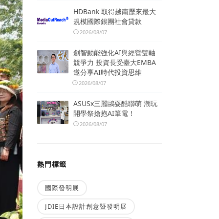
HDBank 取得越南歷來最大
規模國際銀團社會貸款
2026/08/07
創智動能強化AI與經營雙軸
競爭力 投資長受臺大EMBA
邀分享AI時代投資思維
2026/08/07
ASUSx三麗鷗耍酷聯萌 潮玩
開學祭搶抱AI筆電！
2026/08/07
熱門標籤
國際發明展
JDIE日本設計創意暨發明展