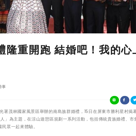
婚禮隆重開跑 結婚吧！我的心
時事
 由交通部觀光署茂林國家風景區舉辦的南島族群婚禮，15日在屏東市勝利星村揭
上人」為主題，在涼山遊憩區規劃一系列活動，包括傳統貴族婚禮、市
國民眾一起來體驗。