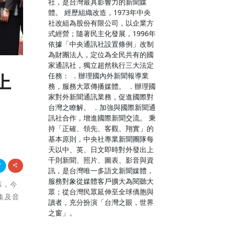
社，是台灣最具影響力的新聞媒
體。 經歷組織改造，1973年中央
社改組為股份有限公司，以企業方
式經營；隨著民主化發展，1996年
依據「中央通訊社設置條例」改制
為財團法人，定位為全民共有的國
家通訊社，獨立超然執行三大法定
任務： ．辦理國內外新聞報導業
上
務，服務大眾傳播媒體。 ．辦理國
家對外新聞通訊業務，促進國際對
台灣之瞭解。 ．加強與國際新聞通
訊社合作，增進國際新聞交流。 秉
持「正確、領先、客觀、翔實」的
基本原則，中央社專業新聞團隊每
天以中、英、日文即時對外發出上
千則新聞、照片、圖表、影音與資
訊，是台灣唯一多語文新聞媒體，
服務對象從媒體客戶擴大為閱聽大
幕，今
眾；從台灣民眾延伸至全球僑胞與
集及音
讀者，充分扮演「台灣之眼，世界
之窗」。