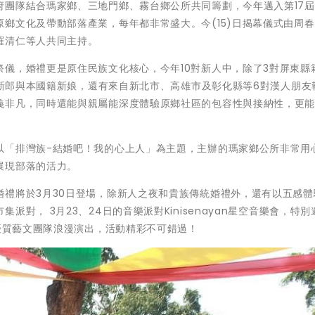
府團隊結合瑪家鄉、三地門鄉、霧台鄉公所共同籌劃，今年邁入第17
鄉文化及帶動部落產業，每年都非常盛大。今(15)日揭幕儀式由周
羅清仁等人共同主持。
儀，婚禮更是原住民族文化核心，今年10對新人中，除了3對屏東縣
南裔新郎與本國籍新娘，還有來自新北市、高雄市及彰化縣等6對漢人朋友
義非凡，同時還能與親屬能深度體驗原鄉社區的包容性與接納性，更
以「排灣族-結婚吧！我的心上人」為主題，主辦的瑪家鄉公所非常用
展現部落的活力。
婚禮將於3月30日登場，除新人之夜和貴族傳統婚禮外，還有以五感體
對， 3月23、24日的音樂派對Kinisenayan星空音樂會，特別
地優質藝文團隊浪漫演出，活動精彩不可錯過！