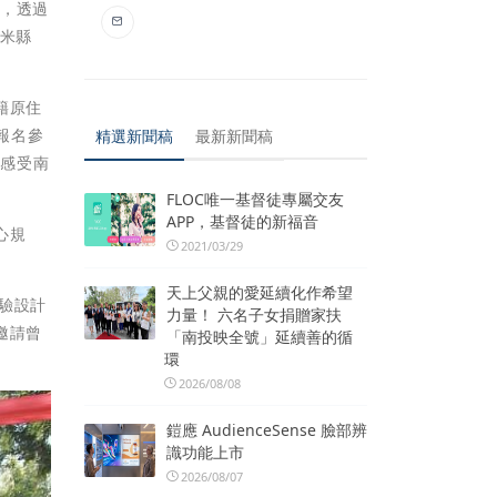
屆，透過
春米縣
籍原住
報名參
精選新聞稿
最新新聞稿
能感受南
FLOC唯一基督徒專屬交友
APP，基督徒的新福音
心規
2021/03/29
天上父親的愛延續化作希望
驗設計
力量！ 六名子女捐贈家扶
邀請曾
「南投映全號」延續善的循
環
2026/08/08
鎧應 AudienceSense 臉部辨
識功能上市
2026/08/07