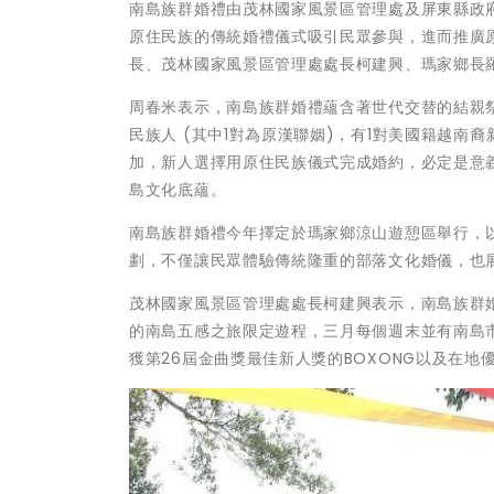
南島族群婚禮由茂林國家風景區管理處及屏東縣政
原住民族的傳統婚禮儀式吸引民眾參與，進而推廣原
長、茂林國家風景區管理處處長柯建興、瑪家鄉長
周春米表示，南島族群婚禮蘊含著世代交替的結親祭
民族人 (其中1對為原漢聯姻)，有1對美國籍越
加，新人選擇用原住民族儀式完成婚約，必定是意
島文化底蘊。
南島族群婚禮今年擇定於瑪家鄉涼山遊憩區舉行，
劃，不僅讓民眾體驗傳統隆重的部落文化婚儀，也
茂林國家風景區管理處處長柯建興表示，南島族群
的南島五感之旅限定遊程，三月每個週末並有南島市集派
獲第26屆金曲獎最佳新人獎的BOXONG以及在