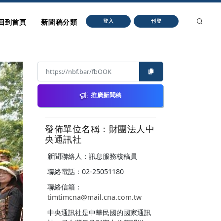
回到首頁
新聞稿分類
登入
刊登
推廣新聞稿
發佈單位名稱：財團法人中
央通訊社
新聞聯絡人：訊息服務核稿員
聯絡電話：02-25051180
聯絡信箱：
timtimcna@mail.cna.com.tw
中央通訊社是中華民國的國家通訊