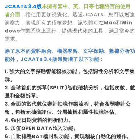
JCAATs 3.4
版
本擁有繁中、英、日等七種語言的使用
者介面
，讓使用更加視覺化。透過JCAATs，您可以增強
洞察力，實現所有的稽核夢想。該軟體可在
Mac
和
Win
dows
作業系統上運行，提供現代化的工具，滿足當今的
需求。
除了原本的資料融合、機器學習、文字探勘、數據分析功
能外，JCAATs 3.4版還新增了以下功能：
1. 強大的文字探勘智能稽核功能，包括詞性分析和文字集
群。
2. 全球首創的拆單(SPLIT)智能稽核分析，包括次數、數
量和金額拆單。
3. 全面的當代數位審計抽樣作業流程，符合相關審計公
報，包括元抽樣評估、分層抽樣和屬性抽樣評估。
4. 強化日期資料的剖析能力。
5. 加值OPEN DATA匯入功能。
6. 自動排程BAT檔封裝功能，實現稽核自動化的運作。