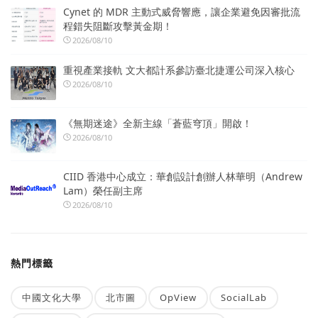
Cynet 的 MDR 主動式威脅響應，讓企業避免因審批流
程錯失阻斷攻擊黃金期！
2026/08/10
重視產業接軌 文大都計系參訪臺北捷運公司深入核心
2026/08/10
《無期迷途》全新主線「蒼藍穹頂」開啟！
2026/08/10
CIID 香港中心成立：華創設計創辦人林華明（Andrew
Lam）榮任副主席
2026/08/10
熱門標籤
中國文化大學
北市圖
OpView
SocialLab