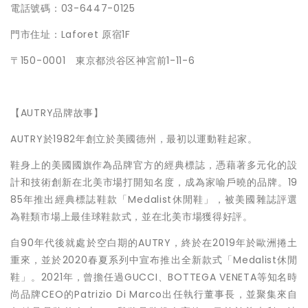
電話號碼：03-6447-0125
門市住址：Laforet 原宿1F
〒150-0001 東京都渋谷区神宮前1-11-6
【AUTRY品牌故事】
AUTRY於1982年創立於美國德州，最初以運動鞋起家。
鞋身上的美國國旗作為品牌官方的經典標誌，憑藉著多元化的設
計和技術創新在北美市場打開知名度，成為家喻戶曉的品牌。19
85年推出經典標誌鞋款「Medalist休閒鞋」，被美國雜誌評選
為鞋類市場上最佳球鞋款式，並在北美市場獲得好評。
自90年代後就處於空白期的AUTRY，終於在2019年於歐洲捲土
重來，並於2020春夏系列中宣布推出全新款式「Medalist休閒
鞋」。2021年，曾擔任過GUCCI、BOTTEGA VENETA等知名時
尚品牌CEO的Patrizio Di Marco出任執行董事長，並聚集來自