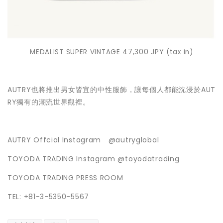
47,300 JPY
MEDALIST SUPER VINTAGE
(
tax in
)
AUTRY也將推出男女皆宜的中性服飾，讓每個人都能沈浸於AUT
RY獨有的潮流世界觀裡。
AUTRY Offcial Instagram @autryglobal
TOYODA TRADING Instagram @toyodatrading
TOYODA TRADING PRESS ROOM
TEL: +81-3-5350-5567