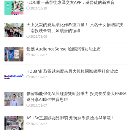
FLOC唯一基督徒專屬交友APP，基督徒的新福音
2021/03/29
天上父親的愛延續化作希望力量！ 六名子女捐贈家扶
「南投映全號」延續善的循環
2026/08/08
鎧應 AudienceSense 臉部辨識功能上市
2026/08/07
HDBank 取得越南歷來最大規模國際銀團社會貸款
2026/08/07
創智動能強化AI與經營雙軸競爭力 投資長受臺大EMBA
邀分享AI時代投資思維
2026/08/07
ASUSx三麗鷗耍酷聯萌 潮玩開學祭搶抱AI筆電！
2026/08/07