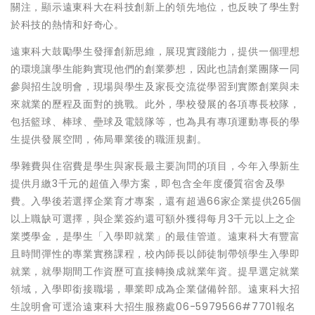
關注，顯示遠東科大在科技創新上的領先地位，也反映了學生對
於科技的熱情和好奇心。
遠東科大鼓勵學生發揮創新思維，展現實踐能力，提供一個理想
的環境讓學生能夠實現他們的創業夢想，因此也請創業團隊一同
參與招生說明會，現場與學生及家長交流從學習到實際創業與未
來就業的歷程及面對的挑戰。此外，學校發展的各項專長校隊，
包括籃球、棒球、壘球及電競隊等，也為具有專項運動專長的學
生提供發展空間，佈局畢業後的職涯規劃。
學雜費與住宿費是學生與家長最主要詢問的項目，今年入學新生
提供月繳3千元的超值入學方案，即包含全年度優質宿舍及學
費。入學後若選擇企業育才專案，還有超過66家企業提供265個
以上職缺可選擇，與企業簽約還可額外獲得每月3千元以上之企
業獎學金，是學生「入學即就業」的最佳管道。遠東科大有豐富
且時間彈性的專業實務課程，校內師長以師徒制帶領學生入學即
就業，就學期間工作資歷可直接轉換成就業年資。提早選定就業
領域，入學即銜接職場，畢業即成為企業儲備幹部。遠東科大招
生說明會可逕洽遠東科大招生服務處06-5979566#7701報名