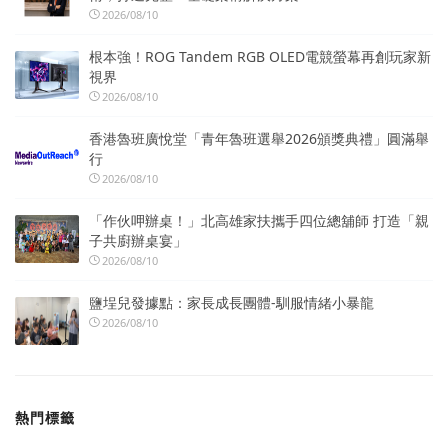
2026/08/10
根本強！ROG Tandem RGB OLED電競螢幕再創玩家新
視界
2026/08/10
香港魯班廣悅堂「青年魯班選舉2026頒獎典禮」圓滿舉
行
2026/08/10
「作伙呷辦桌！」北高雄家扶攜手四位總舖師 打造「親
子共廚辦桌宴」
2026/08/10
鹽埕兒發據點：家長成長團體-馴服情緒小暴龍
2026/08/10
熱門標籤