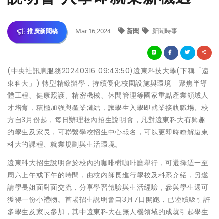
Mar 16,2024
新聞
新聞時事
推廣新聞稿
(中央社訊息服務20240316 09:43:50)遠東科技大學(下稱「遠
東科大」) 轉型精緻辦學，持續優化校園設施與環境，聚焦半導
體工程、健康照護、精密機械、休閒管理等國家重點產業領域人
才培育，積極加強與產業鏈結，讓學生入學即就業接軌職場。校
方自3月份起，每日辦理校內招生說明會，凡對遠東科大有興趣
的學生及家長，可聯繫學校招生中心報名，可以更即時瞭解遠東
科大的課程、就業規劃與生活環境。
遠東科大招生說明會於校內的咖啡樹咖啡廳舉行，可選擇週一至
周六上午或下午的時間，由校內師長進行學校及科系介紹，另邀
請學長姐面對面交流，分享學習體驗與生活經驗，參與學生還可
獲得一份小禮物。首場招生說明會自3月7日開跑，已陸續吸引許
多學生及家長參加，其中遠東科大在無人機領域的成就引起學生